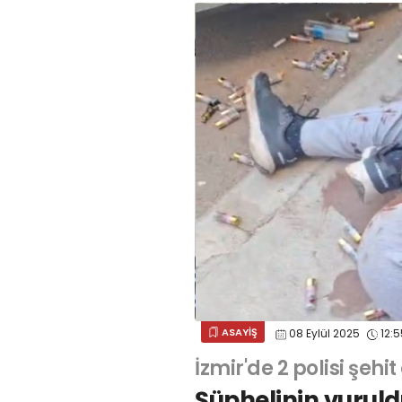
ASAYİŞ
08 Eylül 2025
12:5
İzmir'de 2 polisi şehit
Şüphelinin vuruld