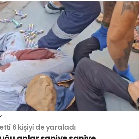
5
 etti 6 kişiyi de yaraladı
uğu anlar saniye saniye