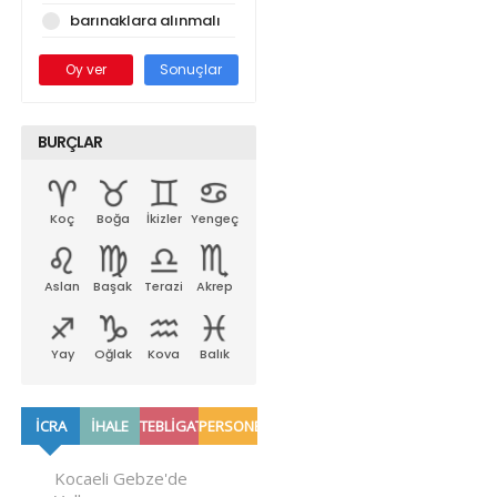
barınaklara alınmalı
Oy ver
Sonuçlar
BURÇLAR
Koç
Boğa
İkizler
Yengeç
Aslan
Başak
Terazi
Akrep
Yay
Oğlak
Kova
Balık