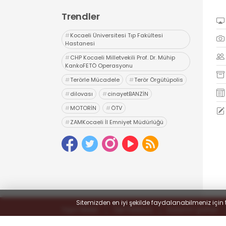
Trendler
#
Kocaeli Üniversitesi Tıp Fakültesi
Hastanesi
#
CHP Kocaeli Milletvekili Prof. Dr. Mühip
KankoFETÖ Operasyonu
#
Terörle Mücadele
#
Terör Örgütüpolis
#
dilovası
#
cinayetBANZİN
#
MOTORİN
#
ÖTV
#
ZAMKocaeli İl Emniyet Müdürlüğü
#
Uyuşturucu
#
uyarıcı madde ticareti
#
hapis
Sitemizden en iyi şekilde faydalanabilmeniz için 
Yayın İlkeleri
Veri Politikası
Kullanım Şartları
© 2022
#KOCAELİSOKAK - Hayatta Haber Var
- Tüm