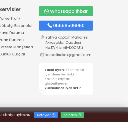
Servisler
Whatsapp İhbar
Yol ve Trafik
05556506060
Nöbetçi Eczaneler
Hava Durumu
Yahya Kaptan Mahallesi
Puan Durumu
Akkavaklar Caddesi
Gazete Manşetleri
No:17/4 İzmit-KOCAELİ
Günlük Burçlar
kocaelisokak@gmail.com
Yasal Uyarı:
Sitemizdeki
içeriklerin her hakkı
saklıdır, kaynak
gösterilmeden
kullanılması yasaktır.
l etmiş saylırsınız.
Detaylar
Anladım