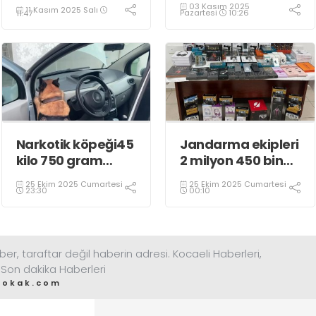
03 Kasım 2025
11 Kasım 2025 Salı
operasyonu
Pazartesi
10:26
11:47
Narkotik köpeği45
Jandarma ekipleri
kilo 750 gram
2 milyon 450 bin
eroin buldu
TL’lik kaçak ürün
25 Ekim 2025 Cumartesi
25 Ekim 2025 Cumartesi
ele geçirdi
23:30
00:10
ber, taraftar değil haberin adresi. Kocaeli Haberleri,
 Son dakika Haberleri
sokak.com