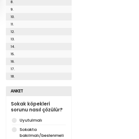
8.
9.
10.
11.
12.
13.
14.
15.
16.
17.
18.
ANKET
Sokak köpekleri
sorunu nasıl çözülür?
Uyutulmalı
Sokakta
bakılmalı/beslenmeli