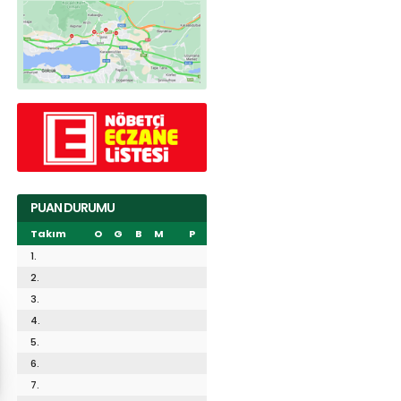
PUAN DURUMU
Takım
O
G
B
M
P
1.
2.
3.
4.
5.
6.
7.