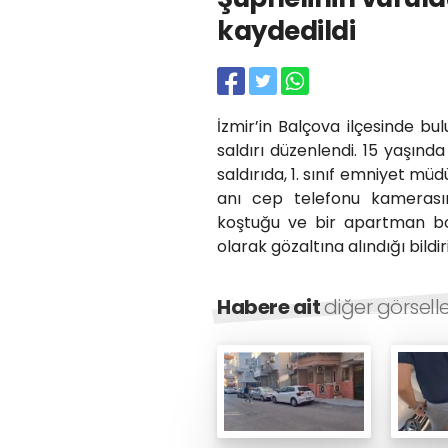
kaydedildi
İzmir’in Balçova ilçesinde bu
saldırı düzenlendi. 15 yaşında
saldırıda, 1. sınıf emniyet müd
anı cep telefonu kamerasın
koştuğu ve bir apartman boş
olarak gözaltına alındığı bildiri
Habere ait
diğer görsell