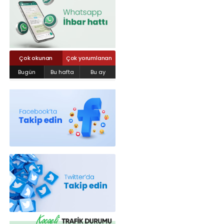
Röportajlar
Yahya Kaptan Mahallesi Akkavaklar
Caddesi No:17/4 İzmit-KOCAELİ
kocaelisokak@gmail.com
Çok okunan
Çok yorumlanan
Bugün
Bu hafta
Bu ay