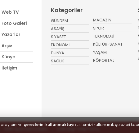
Kategoriler
Web TV
MAGAZİN
GÜNDEM
Foto Galeri
SPOR
ASAYİŞ
Yazarlar
TEKNOLOJİ
SİYASET
KÜLTÜR-SANAT
EKONOMİ
Arşiv
YAŞAM
DÜNYA
Künye
RÖPORTAJ
SAĞLIK
İletişim
tarayıcınızın
çerezlerini kullanmaktayız,
sitemizi kullanarak çerezleri kabu
KVKK Aydınlatma Metni
KVKK Bilgi Talep Formu
 hakları saklıdır.