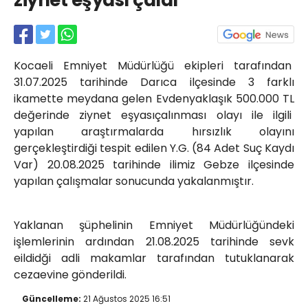
ziynet eşyası çaldı
Röportajlar
Yahya Kaptan Mahallesi
Akkavaklar Caddesi No:17/4 İzmit-
KOCAELİ
Kocaeli Emniyet Müdürlüğü ekipleri tarafından
kocaelisokak@gmail.com
31.07.2025 tarihinde Darıca ilçesinde 3 farklı
ikamette meydana gelen Evdenyaklaşık 500.000 TL
değerinde ziynet eşyasıçalınması olayı ile ilgili
yapılan araştırmalarda hırsızlık olayını
gerçekleştirdiği tespit edilen Y.G. (84 Adet Suç Kaydı
Var) 20.08.2025 tarihinde ilimiz Gebze ilçesinde
yapılan çalışmalar sonucunda yakalanmıştır.
Yaklanan şüphelinin Emniyet Müdürlüğündeki
işlemlerinin ardından 21.08.2025 tarihinde sevk
eildidği adli makamlar tarafından tutuklanarak
cezaevine gönderildi.
Güncelleme:
21 Ağustos 2025 16:51