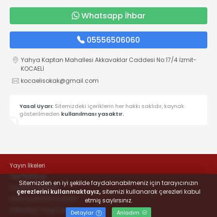
Whatsapp İhbar
05556506060
Yahya Kaptan Mahallesi Akkavaklar Caddesi No:17/4 İzmit-
KOCAELİ
kocaelisokak@gmail.com
Yasal Uyarı:
Sitemizdeki içeriklerin her hakkı saklıdır, kaynak
gösterilmeden
kullanılması yasaktır.
Yayın İlkeleri
Veri Politikası
Sitemizden en iyi şekilde faydalanabilmeniz için tarayıcınızın
Kullanım Şartları
çerezlerini kullanmaktayız,
sitemizi kullanarak çerezleri kabul
KVKK Aydınlatma Metni
etmiş saylırsınız.
KVKK Bilgi Talep Formu
Detaylar
Anladım