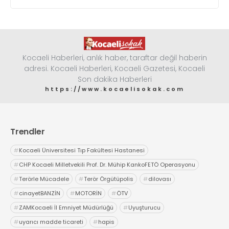
Kocaeli Haberleri, anlık haber, taraftar değil haberin
adresi. Kocaeli Haberleri, Kocaeli Gazetesi, Kocaeli
Son dakika Haberleri
https://www.kocaelisokak.com
Trendler
#
Kocaeli Üniversitesi Tıp Fakültesi Hastanesi
#
CHP Kocaeli Milletvekili Prof. Dr. Mühip KankoFETÖ Operasyonu
#
Terörle Mücadele
#
Terör Örgütüpolis
#
dilovası
#
cinayetBANZİN
#
MOTORİN
#
ÖTV
#
ZAMKocaeli İl Emniyet Müdürlüğü
#
Uyuşturucu
#
uyarıcı madde ticareti
#
hapis