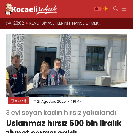
el oyun
23:02
KENDİ SİYASETLERİNİ FİNANSE ETMEK İÇİN KOCAELİ'Yİ HARCIYORLAR
23:00
Üst geçitler, k
Gündem
Siyaset
Asayiş
Ekonomi
Sağlık
Magazin
Spor
ASAYİŞ
21 Ağustos 2025
16:47
Diğer
3 evi soyan kadın hırsız yakalandı
Teknoloji
Uslanmaz hırsız 500 bin liralık
Kültür-Sanat
Web TV
Galeri
Yazarlar