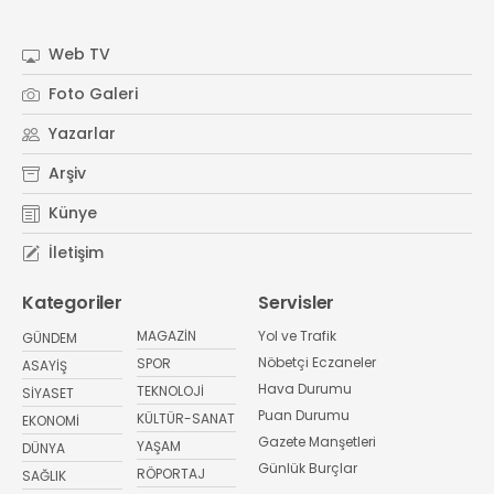
Web TV
Foto Galeri
Yazarlar
Arşiv
Künye
İletişim
Kategoriler
Servisler
MAGAZİN
Yol ve Trafik
GÜNDEM
Nöbetçi Eczaneler
SPOR
ASAYİŞ
Hava Durumu
TEKNOLOJİ
SİYASET
Puan Durumu
KÜLTÜR-SANAT
EKONOMİ
Gazete Manşetleri
YAŞAM
DÜNYA
Günlük Burçlar
RÖPORTAJ
SAĞLIK