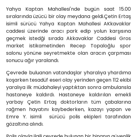
Röportajlar
Yahya Kaptan Mahallesi'nde bugün saat 15.00
Yahya Kaptan Mahallesi
sıralarında üzücü bir olay meydana geldi.Çetin Ertaş
Akkavaklar Caddesi No:17/4 İzmit-
isimli sürücü Yahya Kaptan Mahallesi AKkavaklar
KOCAELİ
caddesi üzerinde aracı park edip yolun karşısına
kocaelisokak@gmail.com
geçmek istedği sırada Akkavaklar Caddesi Gros
market istikametinden Recep Topaloğlu spor
salonu yönüne seyretmekte olan aracın çarpması
sonucu ağır yaralandı.
Çevrede buluanan vatandaşlar yharalıya yhardıma
koşarken tesadüf eseri olay yerinden geçen 112 ekibi
yaralıya ilk müdahaleyi yaptıktan sonra ambulansla
hastaneye kaldırdı. Hastaneye kaldırılan emekli
yarbay Çetin Ertaş doktorların tüm çabalarına
rağmen hayatını kaybederken, kazayı yapan ve
Emre Y. isimli sürücü polis ekipleri tarafından
gözaltına alındı.
Polis olayla ilgili çevrede bulunan bir binanın güvenlik