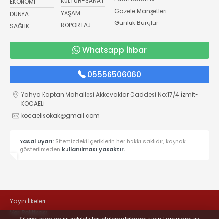
KÜLTÜR-SANAT
EKONOMİ
Gazete Manşetleri
YAŞAM
DÜNYA
Günlük Burçlar
RÖPORTAJ
SAĞLIK
Whatsapp İhbar
05556506060
Yahya Kaptan Mahallesi Akkavaklar Caddesi No:17/4 İzmit-
KOCAELİ
kocaelisokak@gmail.com
Yasal Uyarı:
Sitemizdeki içeriklerin her hakkı saklıdır, kaynak
gösterilmeden
kullanılması yasaktır.
Yayın İlkeleri
Veri Politikası
Sitemizden en iyi şekilde faydalanabilmeniz için tarayıcınızın