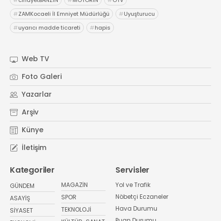
#
ZAMKocaeli İl Emniyet Müdürlüğü
#
Uyuşturucu
#
uyarıcı madde ticareti
#
hapis
Web TV
Foto Galeri
Yazarlar
Arşiv
Künye
İletişim
Kategoriler
Servisler
MAGAZİN
Yol ve Trafik
GÜNDEM
Nöbetçi Eczaneler
SPOR
ASAYİŞ
Hava Durumu
TEKNOLOJİ
SİYASET
Puan Durumu