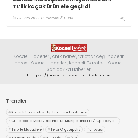
TL’lik kaçak ürün ele geçirdi
25 Ekim 2025 Cumartesi
00:10
Kocaeli Haberleri, anlık haber, taraftar değil haberin
adresi. Kocaeli Haberleri, Kocaeli Gazetesi, Kocaeli
Son dakika Haberleri
https://www.kocaelisokak.com
Trendler
#
Kocaeli Üniversitesi Tıp Fakültesi Hastanesi
#
CHP Kocaeli Milletvekili Prof. Dr. Mühip KankoFETÖ Operasyonu
#
Terörle Mücadele
#
Terör Örgütüpolis
#
dilovası
#
cinayetBANZİN
#
MOTORİN
#
ÖTV