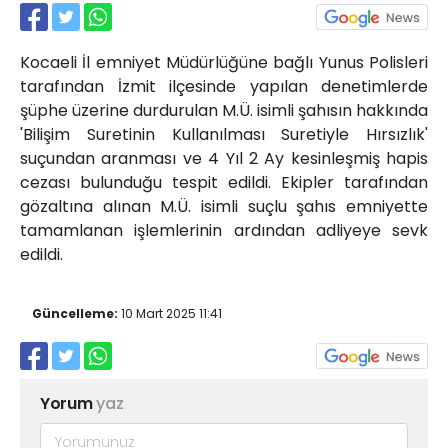
Röportajlar
Yahya Kaptan Mahallesi
Kocaeli İl emniyet Müdürlüğüne bağlı Yunus Polisleri
Akkavaklar Caddesi No:17/4 İzmit-
KOCAELİ
tarafından İzmit ilçesinde yapılan denetimlerde
şüphe üzerine durdurulan M.Ü. isimli şahısın hakkında
kocaelisokak@gmail.com
'Bilişim Suretinin Kullanılması Suretiyle Hırsızlık'
suçundan aranması ve 4 Yıl 2 Ay kesinleşmiş hapis
cezası bulunduğu tespit edildi. Ekipler tarafından
gözaltına alınan M.Ü. isimli suçlu şahıs emniyette
tamamlanan işlemlerinin ardından adliyeye sevk
edildi.
Güncelleme:
10 Mart 2025 11:41
Yorum
yaz