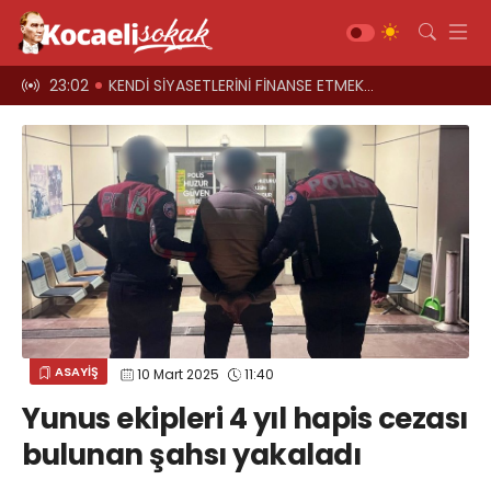
el oyun
23:02
KENDİ SİYASETLERİNİ FİNANSE ETMEK İÇİN KOCAELİ'Yİ HARCIYORLAR
23:00
Üst geçitler, k
Gündem
Siyaset
Asayiş
Ekonomi
Sağlık
Magazin
Spor
ASAYİŞ
10 Mart 2025
11:40
Diğer
Yunus ekipleri 4 yıl hapis cezası
Teknoloji
bulunan şahsı yakaladı
Kültür-Sanat
Web TV
Galeri
Yazarlar