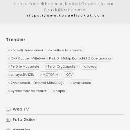
adresi. Kocaeli Haberleri, Kocaeli Gazetesi, Kocaeli
Son dakika Haberleri
https://www.kocaelisokak.com
Trendler
#
Kocaeli Üniversitesi Tıp Fakültesi Hastanesi
#
CHP Kocaeli Milletvekili Prof. Dr. Mühip KankoFETÖ Operasyonu
#
Terörle Mücadele
#
Terör Örgütüpolis
#
dilovası
#
cinayetBANZİN
#
MOTORİN
#
ÖTV
#
ZAMKocaeli İl Emniyet Müdürlüğü
#
Uyuşturucu
#
uyarıcı madde ticareti
#
hapis
Web TV
Foto Galeri
Yazarlar