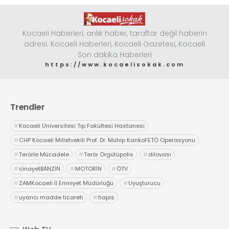
Kocaeli Haberleri, anlık haber, taraftar değil haberin
adresi. Kocaeli Haberleri, Kocaeli Gazetesi, Kocaeli
Son dakika Haberleri
https://www.kocaelisokak.com
Trendler
#
Kocaeli Üniversitesi Tıp Fakültesi Hastanesi
#
CHP Kocaeli Milletvekili Prof. Dr. Mühip KankoFETÖ Operasyonu
#
Terörle Mücadele
#
Terör Örgütüpolis
#
dilovası
#
cinayetBANZİN
#
MOTORİN
#
ÖTV
#
ZAMKocaeli İl Emniyet Müdürlüğü
#
Uyuşturucu
#
uyarıcı madde ticareti
#
hapis