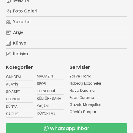
Web TV
Foto Galeri
Yazarlar
Arşiv
Künye
İletişim
Kategoriler
Servisler
MAGAZİN
Yol ve Trafik
GÜNDEM
Nöbetçi Eczaneler
SPOR
ASAYİŞ
Hava Durumu
TEKNOLOJİ
SİYASET
Puan Durumu
KÜLTÜR-SANAT
EKONOMİ
Gazete Manşetleri
YAŞAM
DÜNYA
Günlük Burçlar
RÖPORTAJ
SAĞLIK
Whatsapp İhbar