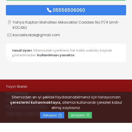
05556506060
Yahya Kaptan Mahallesi Akkavaklar Caddesi No:17/4 İzmit-
KOCAELİ
kocaelisokak@gmail.com
Yasal Uyarı:
Sitemizdeki içeriklerin her hakkı saklıdır, kaynak
gösterilmeden
kullanılması yasaktır.
Yayın İlkeleri
Veri Politikası
Sitemizden en iyi şekilde faydalanabilmeniz için tarayıcınızın
Kullanım Şartları
çerezlerini kullanmaktayız,
sitemizi kullanarak çerezleri kabul
KVKK Aydınlatma Metni
etmiş saylırsınız.
KVKK Bilgi Talep Formu
Detaylar
Anladım
© 2022
#KOCAELİSOKAK - Hayatta Haber Var
- Tüm hakları