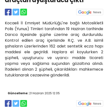
araçtan uyuşturucu çıktı
Röportajlar
Yahya Kaptan Mahallesi
Akkavaklar Caddesi No:17/4 İzmit-
KOCAELİ
Kocaeli İl Emniyet Müdürlüğü'ne bağlı Motosikletli
kocaelisokak@gmail.com
Polis (Yunus) Timleri tarafından 19 Haziran tarihinde
Darıca ilçesinde şüphe üzerine araç durduruldu.
Kontrol edilen araç içerisinde R.Ç. ve A.B. isimli
şahısların üzerlerinden 162 adet sentetik ecza hapı
maddesi ele geçirildi. Haplara el koyulurken 2
şüpheli, uyuşturucu ve uyarıcı madde ticareti
yapma veya sağlama suçundan gözaltına alındı.
İfadeleri alınan 2 şüpheli, çıkarıldıkları mahkemece
tutuklanarak cezaevine gönderildi.
Güncelleme:
21 Haziran 2025 12:05