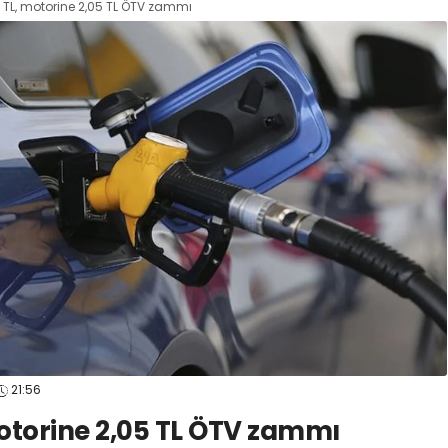
8 TL, motorine 2,05 TL ÖTV zammı
21:56
motorine 2,05 TL ÖTV zammı