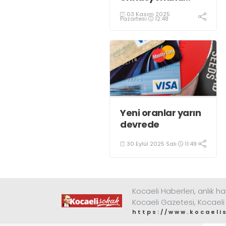
açıkladı!
03 Kasım 2025
Pazartesi
12:48
Yeni oranlar yarın
devrede
30 Eylül 2025 Salı
11:49
Kocaeli Haberleri, anlık ha
Kocaeli Gazetesi, Kocaeli
https://www.kocaeli