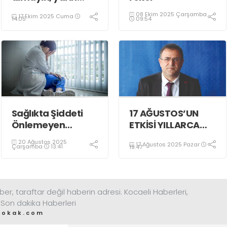
indirim var
08 Ekim 2025 Çarşamba
17 Ekim 2025 Cuma
09:54
14:05
Sağlıkta Şiddeti
17 AĞUSTOS’UN
Önlemeyen
ETKİSİ YILLARCA
İktidar, Suça
DEVAM ETTİ
20 Ağustos 2025
17 Ağustos 2025 Pazar
Ortaktır!
Çarşamba
13:41
19:47
ber, taraftar değil haberin adresi. Kocaeli Haberleri,
 Son dakika Haberleri
sokak.com