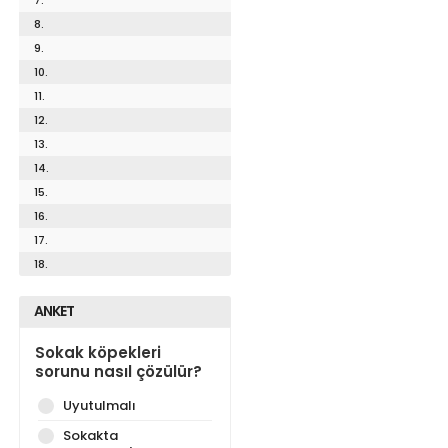
8.
9.
10.
11.
12.
13.
14.
15.
16.
17.
18.
ANKET
Sokak köpekleri
sorunu nasıl çözülür?
Uyutulmalı
Sokakta