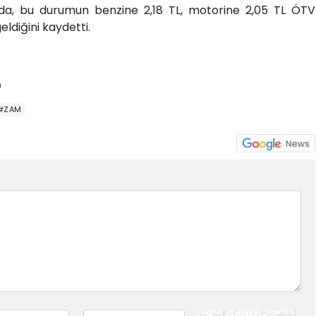
da, bu durumun benzine 2,18 TL, motorine 2,05 TL ÖTV
ldiğini kaydetti.
9
#ZAM