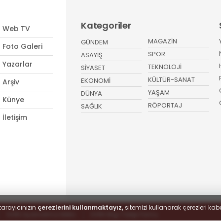
Kategoriler
Web TV
MAGAZİN
GÜNDEM
Foto Galeri
SPOR
ASAYİŞ
Yazarlar
TEKNOLOJİ
SİYASET
KÜLTÜR-SANAT
EKONOMİ
Arşiv
YAŞAM
DÜNYA
Künye
RÖPORTAJ
SAĞLIK
İletişim
tarayıcınızın
çerezlerini kullanmaktayız,
sitemizi kullanarak çerezleri kabu
KVKK Aydınlatma Metni
KVKK Bilgi Talep Formu