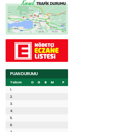
PUAN DURUMU
Takım
O
G
B
M
P
1.
2.
3.
4.
5.
6.
7.