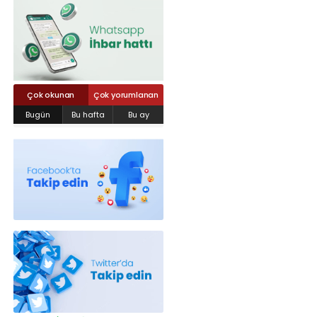
Röportajlar
Yahya Kaptan Mahallesi Akkavaklar
Caddesi No:17/4 İzmit-KOCAELİ
kocaelisokak@gmail.com
Çok okunan
Çok yorumlanan
Bugün
Bu hafta
Bu ay