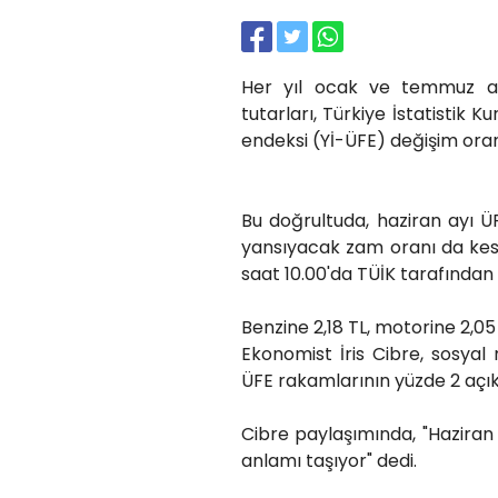
Her yıl ocak ve temmuz ayl
tutarları, Türkiye İstatistik K
endeksi (Yİ-ÜFE) değişim oran
Bu doğrultuda, haziran ayı ÜFE
yansıyacak zam oranı da kesi
saat 10.00'da TÜİK tarafından
Benzine 2,18 TL, motorine 2,
Ekonomist İris Cibre, sosya
ÜFE rakamlarının yüzde 2 açı
Cibre paylaşımında, "Haziran
anlamı taşıyor" dedi.