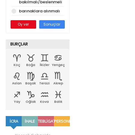
bakılmalı/beslenmeli
barınaklara alınmalı
Oy ver
Sonuçlar
BURÇLAR
Koç
Boğa
İkizler
Yengeç
Aslan
Başak
Terazi
Akrep
Yay
Oğlak
Kova
Balık