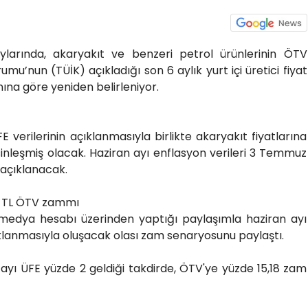
arında, akaryakıt ve benzeri petrol ürünlerinin ÖTV
urumu’nun (TÜİK) açıkladığı son 6 aylık yurt içi üretici fiyat
ına göre yeniden belirleniyor.
 verilerinin açıklanmasıyla birlikte akaryakıt fiyatlarına
nleşmiş olacak. Haziran ayı enflasyon verileri 3 Temmuz
 açıklanacak.
05 TL ÖTV zammı
l medya hesabı üzerinden yaptığı paylaşımla haziran ayı
klanmasıyla oluşacak olası zam senaryosunu paylaştı.
 ayı ÜFE yüzde 2 geldiği takdirde, ÖTV'ye yüzde 15,18 zam