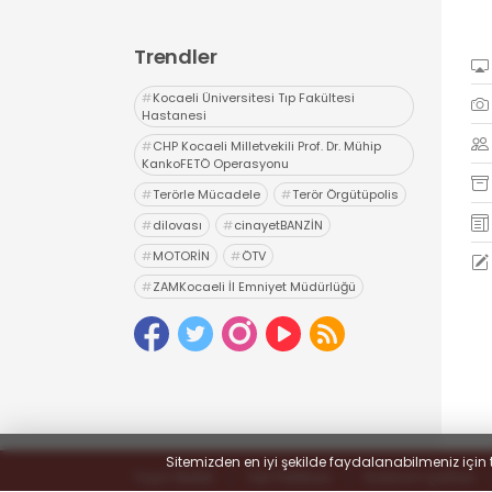
Trendler
#
Kocaeli Üniversitesi Tıp Fakültesi
Hastanesi
#
CHP Kocaeli Milletvekili Prof. Dr. Mühip
KankoFETÖ Operasyonu
#
Terörle Mücadele
#
Terör Örgütüpolis
#
dilovası
#
cinayetBANZİN
#
MOTORİN
#
ÖTV
#
ZAMKocaeli İl Emniyet Müdürlüğü
#
Uyuşturucu
#
uyarıcı madde ticareti
#
hapis
Sitemizden en iyi şekilde faydalanabilmeniz için 
Yayın İlkeleri
Veri Politikası
Kullanım Şartları