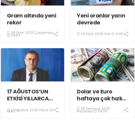
Gram altında yeni
Yeni oranlar yarın
rekor
devrede
08 Ekim 2025 Çarşamba
30 Eylül 2025 Salı
11:49
09:54
17 AĞUSTOS’UN
Dolar ve Euro
ETKİSİ YILLARCA
haftaya çok hızlı
DEVAM ETTİ
başladı!
28 Temmuz 2025
17 Ağustos 2025 Pazar
Pazartesi
09:39
19:47