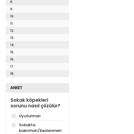
8.
9.
10.
11.
12.
13.
14.
15.
16.
17.
18.
ANKET
Sokak köpekleri
sorunu nasıl çözülür?
Uyutulmalı
Sokakta
bakılmalı/beslenmeli