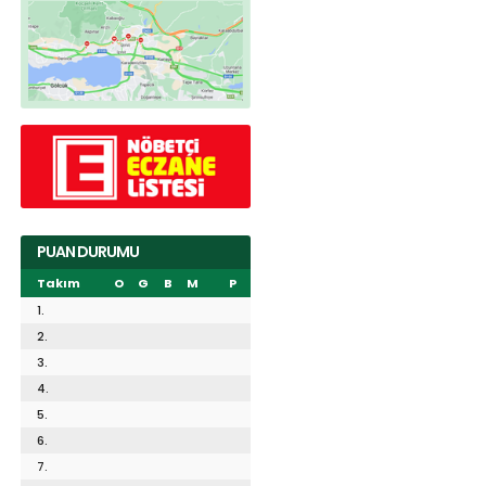
PUAN DURUMU
Takım
O
G
B
M
P
1.
2.
3.
4.
5.
6.
7.