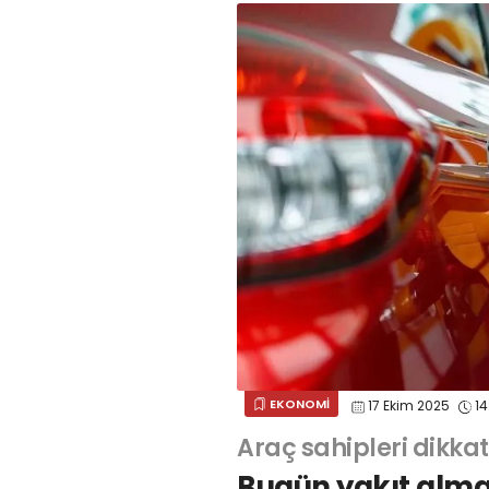
EKONOMİ
17 Ekim 2025
14
Araç sahipleri dikkat
Bugün yakıt almay