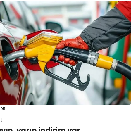
:05
!
ın, yarın indirim var