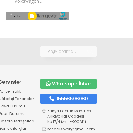
Servisler
Whatsapp İhbar
Yol ve Trafik
05556506060
Nöbetçi Eczaneler
Hava Durumu
Yahya Kaptan Mahallesi
Puan Durumu
Akkavaklar Caddesi
Gazete Manşetleri
No:17/4 İzmit-KOCAELİ
Günlük Burçlar
kocaelisokak@gmail.com