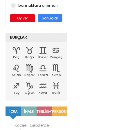
barınaklara alınmalı
Oy ver
Sonuçlar
BURÇLAR
Koç
Boğa
İkizler
Yengeç
Aslan
Başak
Terazi
Akrep
Yay
Oğlak
Kova
Balık