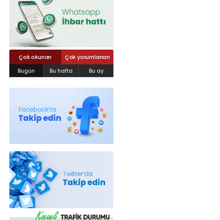
Röportajlar
Yahya Kaptan Mahallesi Akkavaklar
Caddesi No:17/4 İzmit-KOCAELİ
kocaelisokak@gmail.com
Çok okunan
Çok yorumlanan
Bugün
Bu hafta
Bu ay