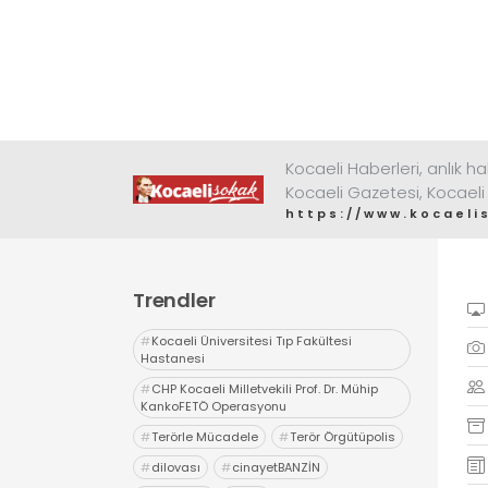
Kocaeli Haberleri, anlık ha
Kocaeli Gazetesi, Kocaeli
https://www.kocaeli
Trendler
#
Kocaeli Üniversitesi Tıp Fakültesi
Hastanesi
#
CHP Kocaeli Milletvekili Prof. Dr. Mühip
KankoFETÖ Operasyonu
#
Terörle Mücadele
#
Terör Örgütüpolis
#
dilovası
#
cinayetBANZİN