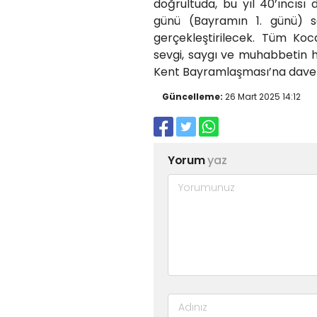
doğrultuda, bu yıl 40’ıncıs
günü (Bayramın 1. günü) sa
gerçekleştirilecek. Tüm Koca
sevgi, saygı ve muhabbetin 
Kent Bayramlaşması’na davet
Güncelleme:
26 Mart 2025 14:12
Yorum
yaz