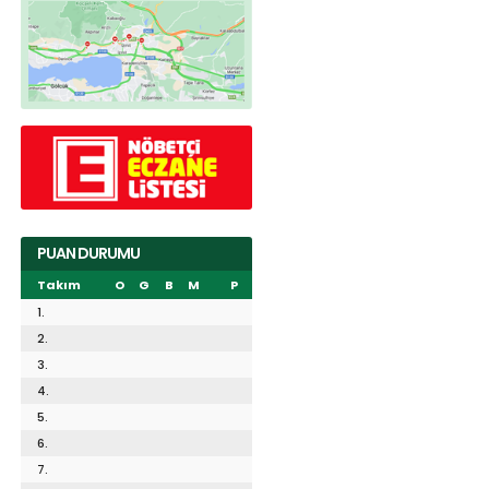
PUAN DURUMU
Takım
O
G
B
M
P
1.
2.
3.
4.
5.
6.
7.