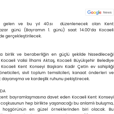
le gelen ve bu yıl 40.sı düzenlenecek olan Kent
zar günü (Bayramın 1. günü) saat 14.00’da Kocaeli
e gerçekleştirilecek.
a birlik ve beraberliğin en güçlü şekilde hissedileceği
caeli Valisi İlhami Aktaş, Kocaeli Büyükşehir Belediye
Kocaeli Kent Konseyi Başkanı Kadir Çetin ev sahipliği
neticileri, sivil toplum temsilcileri, kanaat önderleri ve
k dayanışma ve kardeşlik ruhunu pekiştirecek.
’DA
i kent bayramlaşmasına davet eden Kocaeli Kent Konseyi
 coşkusunun hep birlikte yaşanacağı bu anlamlı buluşma,
hoşgörünün en güzel örneklerinden biri olacak. Bu