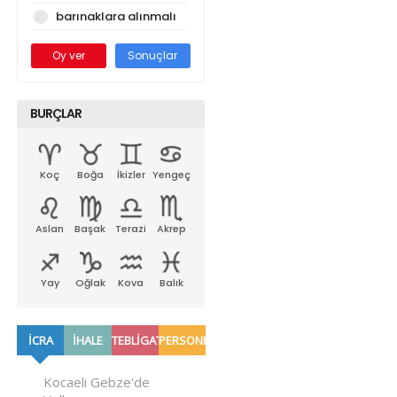
barınaklara alınmalı
Oy ver
Sonuçlar
BURÇLAR
Koç
Boğa
İkizler
Yengeç
Aslan
Başak
Terazi
Akrep
Yay
Oğlak
Kova
Balık