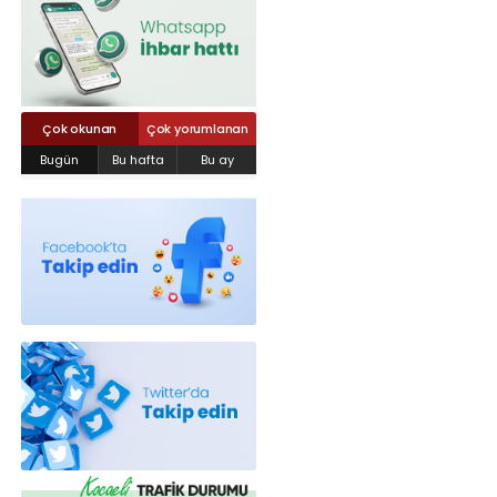
Röportajlar
Yahya Kaptan Mahallesi Akkavaklar
Caddesi No:17/4 İzmit-KOCAELİ
kocaelisokak@gmail.com
Çok okunan
Çok yorumlanan
Bugün
Bu hafta
Bu ay