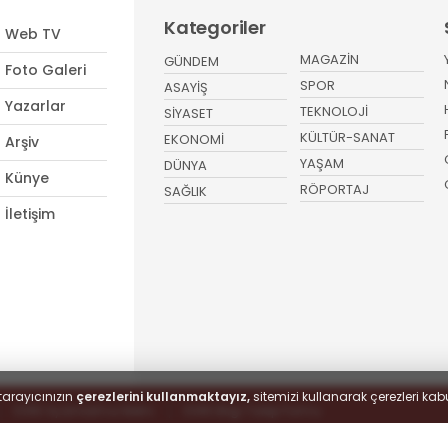
Kategoriler
Web TV
MAGAZİN
GÜNDEM
Foto Galeri
SPOR
ASAYİŞ
Yazarlar
TEKNOLOJİ
SİYASET
KÜLTÜR-SANAT
EKONOMİ
Arşiv
YAŞAM
DÜNYA
Künye
RÖPORTAJ
SAĞLIK
İletişim
tarayıcınızın
çerezlerini kullanmaktayız,
sitemizi kullanarak çerezleri kabu
KVKK Aydınlatma Metni
KVKK Bilgi Talep Formu
 hakları saklıdır.