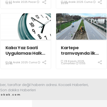
07 Aralık 2025 Pazar
05 Aralık 2025 Cuma
Oldu
12:39
23:58
Kalıcı Yaz Saati
Kartepe
Uygulaması Halkın
tramvayında ilk
Sağlığını Tehdit
kepçe vuruldu
29 Kasım 2025
05 Aralık 2025 Cuma
Ediyor!
Cumartesi
13:55
23:45
ber, taraftar değil haberin adresi. Kocaeli Haberleri,
 Son dakika Haberleri
sokak.com