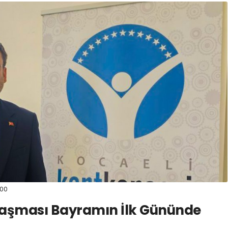
:00
laşması Bayramın İlk Gününde