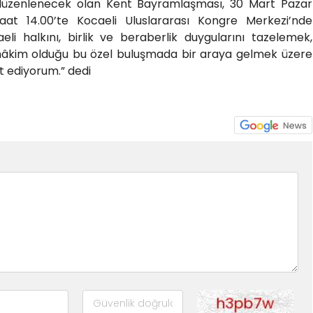
ı düzenlenecek olan Kent Bayramlaşması, 30 Mart Pazar
at 14.00’te Kocaeli Uluslararası Kongre Merkezi’nde
eli halkını, birlik ve beraberlik duygularını tazelemek,
hâkim olduğu bu özel buluşmada bir araya gelmek üzere
 ediyorum.” dedi