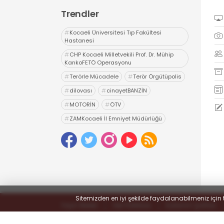
Trendler
#
Kocaeli Üniversitesi Tıp Fakültesi
Hastanesi
#
CHP Kocaeli Milletvekili Prof. Dr. Mühip
KankoFETÖ Operasyonu
#
Terörle Mücadele
#
Terör Örgütüpolis
#
dilovası
#
cinayetBANZİN
#
MOTORİN
#
ÖTV
#
ZAMKocaeli İl Emniyet Müdürlüğü
#
Uyuşturucu
#
uyarıcı madde ticareti
#
hapis
Sitemizden en iyi şekilde faydalanabilmeniz için 
Yayın İlkeleri
Veri Politikası
Kullanım Şartları
© 2022
#KOCAELİSOKAK - Hayatta Haber Var
- Tüm