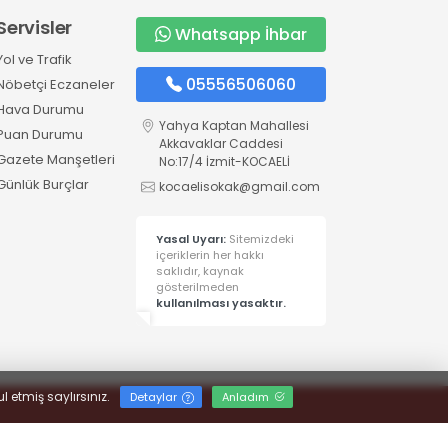
Servisler
Whatsapp İhbar
Yol ve Trafik
05556506060
Nöbetçi Eczaneler
Hava Durumu
Yahya Kaptan Mahallesi
Puan Durumu
Akkavaklar Caddesi
Gazete Manşetleri
No:17/4 İzmit-KOCAELİ
Günlük Burçlar
kocaelisokak@gmail.com
Yasal Uyarı:
Sitemizdeki
içeriklerin her hakkı
saklıdır, kaynak
gösterilmeden
kullanılması yasaktır.
l etmiş saylırsınız.
Detaylar
Anladım