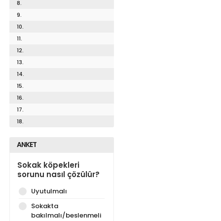
8.
9.
10.
11.
12.
13.
14.
15.
16.
17.
18.
ANKET
Sokak köpekleri
sorunu nasıl çözülür?
Uyutulmalı
Sokakta
bakılmalı/beslenmeli