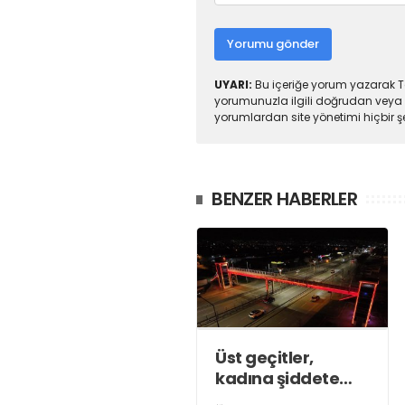
Yorumu gönder
UYARI:
Bu içeriğe yorum yazarak To
yorumunuzla ilgili doğrudan veya 
yorumlardan site yönetimi hiçbir 
BENZER HABERLER
Üst geçitler,
kadına şiddete
karşı “turuncu”