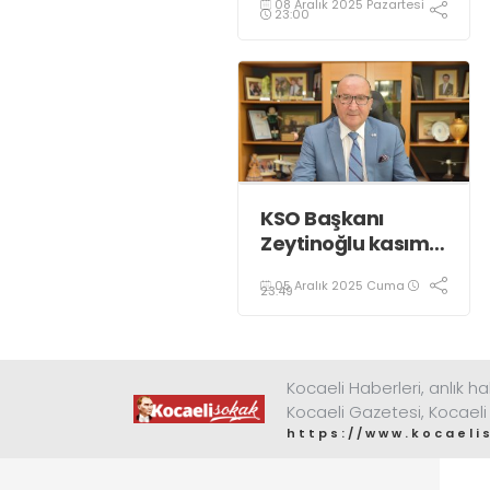
08 Aralık 2025 Pazartesi
renkle aydınlatıldı;
23:00
KSO Başkanı
Zeytinoğlu kasım
ayı dış ticaret
05 Aralık 2025 Cuma
verilerini
23:49
değerlendirdi
Kocaeli Haberleri, anlık ha
Kocaeli Gazetesi, Kocaeli
https://www.kocaeli