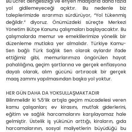
Bu ücret dengesizliği ve eriyen maaşlarla daha fazla
yol gidilemeyeceği açıktır. Bu nedenle biz
taleplerimizde ısrarımızı sürdürüyor, “Yol tükenmiş
değildir.” diyoruz. Önümüzdeki süreçte Merkezi
Yönetim Bütçe Kanunu çalışmaları başlayacaktır. Bu
çalışmalarda memur ve emeklilerimize yönelik bir
düzenleme mutlaka yer almalıdır. Türkiye Kamu-
Sen bağlı Türk Sağlık Sen olarak aylardır ifade
ettiğimiz gibi, memurlarımıza öngörülen hayat
pahalılığına, geçim şartlarına ve gerçek enflasyona
dayalı olarak, alım gücünü artıracak bir gerçek
maaş zammı yapılmasından başka yol yoktur.
HER GÜN DAHA DA YOKSULLAŞMAKTADIR
Bilinmelidir ki %5’lik artışla geçim mücadelesi veren
kamu çalışanları; ev kirasını, mutfak giderlerini,
eğitim ve sağlık harcamalarını karşılayamaz hale
gelmiştir. Üstelik iş yükünün arttığı, kiraların, gıda
harcamalarının, sosyal maliyetlerin büyüdüğü bu