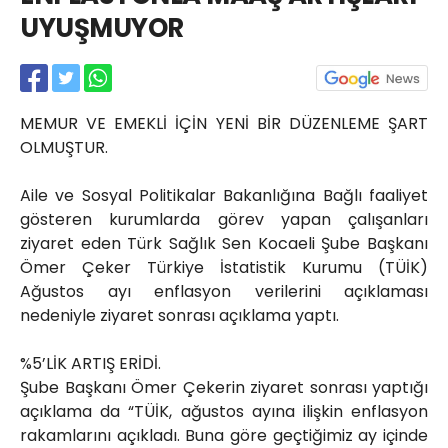
Röportajlar
UYUŞMUYOR
Yahya Kaptan Mahallesi
Akkavaklar Caddesi No:17/4 İzmit-
KOCAELİ
kocaelisokak@gmail.com
MEMUR VE EMEKLİ İÇİN YENİ BİR DÜZENLEME ŞART
OLMUŞTUR.
Aile ve Sosyal Politikalar Bakanlığına Bağlı faaliyet
gösteren kurumlarda görev yapan çalışanları
ziyaret eden Türk Sağlık Sen Kocaeli Şube Başkanı
Ömer Çeker Türkiye İstatistik Kurumu (TÜİK)
Ağustos ayı enflasyon verilerini açıklaması
nedeniyle ziyaret sonrası açıklama yaptı.
%5’LİK ARTIŞ ERİDİ.
Şube Başkanı Ömer Çekerin ziyaret sonrası yaptığı
açıklama da “TÜİK, ağustos ayına ilişkin enflasyon
rakamlarını açıkladı. Buna göre geçtiğimiz ay içinde