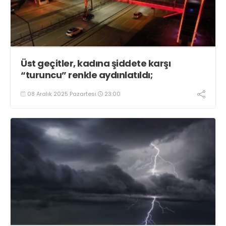
Üst geçitler, kadına şiddete karşı
“turuncu” renkle aydınlatıldı;
08 Aralık 2025 Pazartesi
23:00