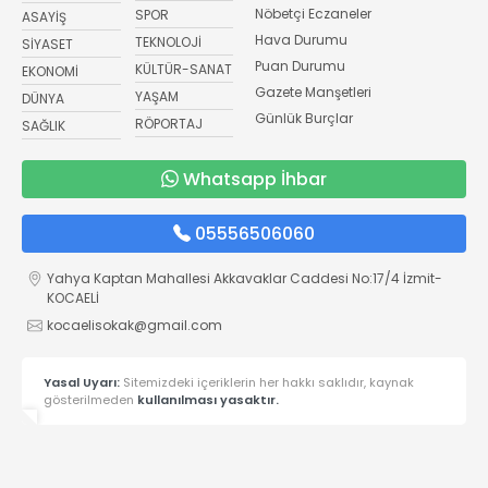
Nöbetçi Eczaneler
SPOR
ASAYİŞ
Hava Durumu
TEKNOLOJİ
SİYASET
Puan Durumu
KÜLTÜR-SANAT
EKONOMİ
Gazete Manşetleri
YAŞAM
DÜNYA
Günlük Burçlar
RÖPORTAJ
SAĞLIK
Whatsapp İhbar
05556506060
Yahya Kaptan Mahallesi Akkavaklar Caddesi No:17/4 İzmit-
KOCAELİ
kocaelisokak@gmail.com
Yasal Uyarı:
Sitemizdeki içeriklerin her hakkı saklıdır, kaynak
gösterilmeden
kullanılması yasaktır.