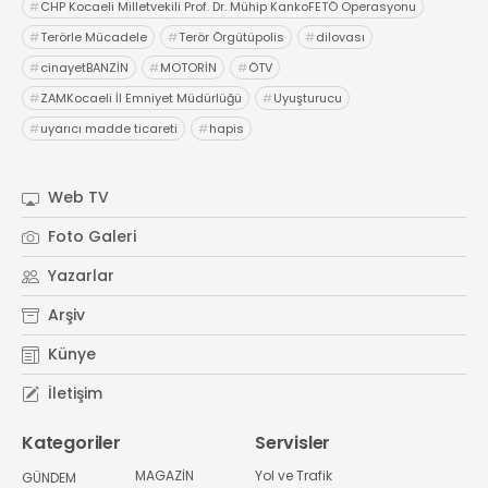
#
CHP Kocaeli Milletvekili Prof. Dr. Mühip KankoFETÖ Operasyonu
#
Terörle Mücadele
#
Terör Örgütüpolis
#
dilovası
#
cinayetBANZİN
#
MOTORİN
#
ÖTV
#
ZAMKocaeli İl Emniyet Müdürlüğü
#
Uyuşturucu
#
uyarıcı madde ticareti
#
hapis
Web TV
Foto Galeri
Yazarlar
Arşiv
Künye
İletişim
Kategoriler
Servisler
MAGAZİN
Yol ve Trafik
GÜNDEM