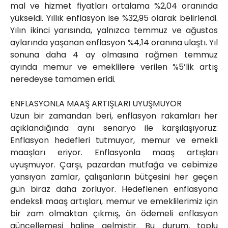
mal ve hizmet fiyatları ortalama %2,04 oranında
yükseldi. Yıllık enflasyon ise %32,95 olarak belirlendi.
Yılın ikinci yarısında, yalnızca temmuz ve ağustos
aylarında yaşanan enflasyon %4,14 oranına ulaştı. Yıl
sonuna daha 4 ay olmasına rağmen temmuz
ayında memur ve emeklilere verilen %5’lik artış
neredeyse tamamen eridi.
ENFLASYONLA MAAŞ ARTIŞLARI UYUŞMUYOR
Uzun bir zamandan beri, enflasyon rakamları her
açıklandığında aynı senaryo ile karşılaşıyoruz:
Enflasyon hedefleri tutmuyor, memur ve emekli
maaşları eriyor. Enflasyonla maaş artışları
uyuşmuyor. Çarşı, pazardan mutfağa ve cebimize
yansıyan zamlar, çalışanların bütçesini her geçen
gün biraz daha zorluyor. Hedeflenen enflasyona
endeksli maaş artışları, memur ve emeklilerimiz için
bir zam olmaktan çıkmış, ön ödemeli enflasyon
güncellemesi haline gelmiştir. Bu durum, toplu