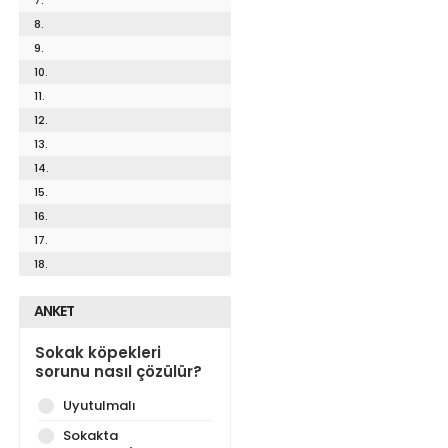
8.
9.
10.
11.
12.
13.
14.
15.
16.
17.
18.
ANKET
Sokak köpekleri
sorunu nasıl çözülür?
Uyutulmalı
Sokakta