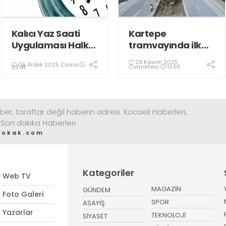
Kalıcı Yaz Saati
Kartepe
Uygulaması Halkın
tramvayında ilk
Sağlığını Tehdit
kepçe vuruldu
29 Kasım 2025
05 Aralık 2025 Cuma
Ediyor!
Cumartesi
13:55
23:45
ber, taraftar değil haberin adresi. Kocaeli Haberleri,
 Son dakika Haberleri
sokak.com
Kategoriler
Web TV
MAGAZİN
GÜNDEM
Foto Galeri
SPOR
ASAYİŞ
Yazarlar
TEKNOLOJİ
SİYASET