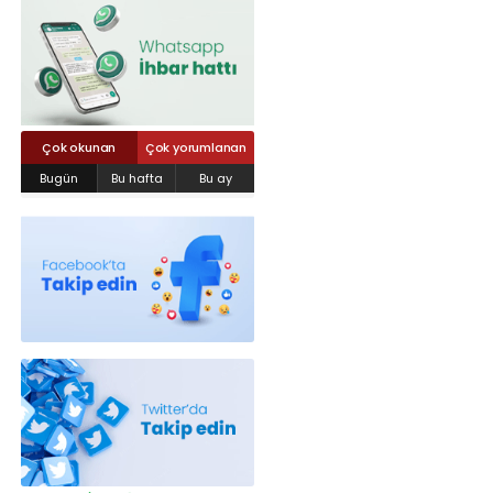
Röportajlar
Yahya Kaptan Mahallesi Akkavaklar
Caddesi No:17/4 İzmit-KOCAELİ
kocaelisokak@gmail.com
Çok okunan
Çok yorumlanan
Bugün
Bu hafta
Bu ay