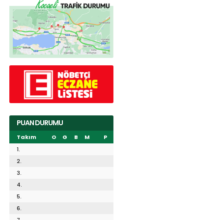
PUAN DURUMU
Takım
O
G
B
M
P
1.
2.
3.
4.
5.
6.
7.