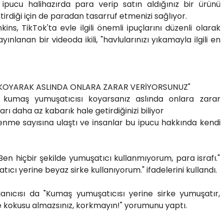
u ipucu halihazırda para verip satın aldığınız bir ürünü
irdiği için de paradan tasarruf etmenizi sağlıyor.
ns, TikTok'ta evle ilgili önemli ipuçlarını düzenli olarak
nlanan bir videoda ikili, "havlularınızı yıkamayla ilgili en
 KOYARAK ASLINDA ONLARA ZARAR VERİYORSUNUZ"
za kumaş yumuşatıcısı koyarsanız aslında onlara zarar
rı daha az kabarık hale getirdiğinizi biliyor
lenme sayısına ulaştı ve insanlar bu ipucu hakkında kendi
Ben hiçbir şekilde yumuşatıcı kullanmıyorum, para israfı."
tıcı yerine beyaz sirke kullanıyorum." ifadelerini kullandı.
anıcısı da "Kumaş yumuşatıcısı yerine sirke yumuşatır,
rke kokusu almazsınız, korkmayın!" yorumunu yaptı.