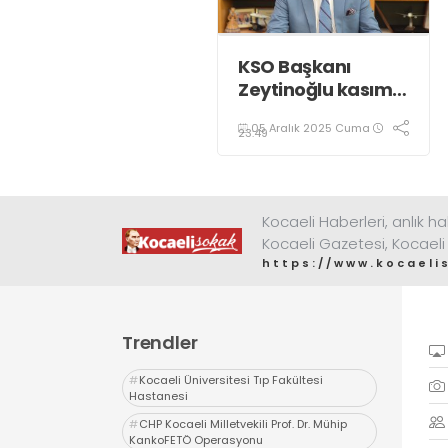
KSO Başkanı
Zeytinoğlu kasım
ayı dış ticaret
05 Aralık 2025 Cuma
verilerini
23:49
değerlendirdi
Kocaeli Haberleri, anlık ha
Kocaeli Gazetesi, Kocaeli
https://www.kocaeli
Trendler
#
Kocaeli Üniversitesi Tıp Fakültesi
Hastanesi
#
CHP Kocaeli Milletvekili Prof. Dr. Mühip
KankoFETÖ Operasyonu