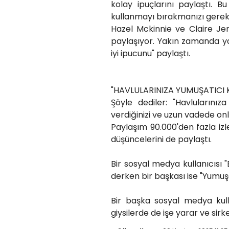
kolay ipuçlarını paylaştı. B
kullanmayı bırakmanızı gerekt
Hazel Mckinnie ve Claire Jenki
paylaşıyor. Yakın zamanda yayı
iyi ipucunu" paylaştı.
"HAVLULARINIZA YUMUŞATICI
Şöyle dediler: "Havlularını
verdiğinizi ve uzun vadede onla
Paylaşım 90.000'den fazla iz
düşüncelerini de paylaştı.
Bir sosyal medya kullanıcısı "
derken bir başkası ise "Yumuşa
Bir başka sosyal medya kull
giysilerde de işe yarar ve si