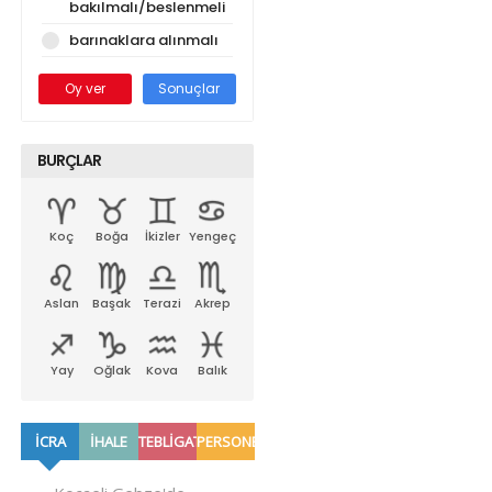
bakılmalı/beslenmeli
barınaklara alınmalı
Oy ver
Sonuçlar
BURÇLAR
Koç
Boğa
İkizler
Yengeç
Aslan
Başak
Terazi
Akrep
Yay
Oğlak
Kova
Balık