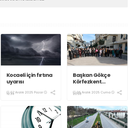
Kocaeli için fırtına
Başkan Gökçe
uyarısı
Körfezkent
Esnafına Konuk
07 Aralık 2025 Pazar
05 Aralık 2025 Cuma
Oldu
12:39
23:58