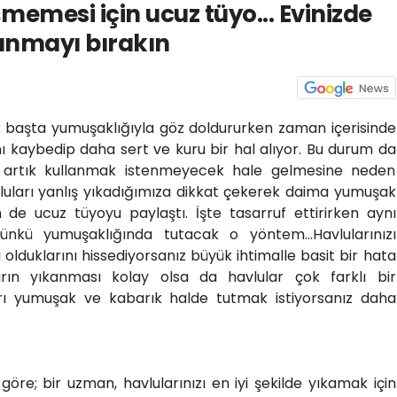
memesi için ucuz tüyo... Evinizde
lanmayı bırakın
ilk başta yumuşaklığıyla göz doldururken zaman içerisinde
ı kaybedip daha sert ve kuru bir hal alıyor. Bu durum da
n artık kullanmak istenmeyecek hale gelmesine neden
luları yanlış yıkadığımıza dikkat çekerek daima yumuşak
de ucuz tüyoyu paylaştı. İşte tasarruf ettirirken aynı
günkü yumuşaklığında tutacak o yöntem...Havlularınızı
olduklarını hissediyorsanız büyük ihtimalle basit bir hata
rın yıkanması kolay olsa da havlular çok farklı bir
ları yumuşak ve kabarık halde tutmak istiyorsanız daha
öre; bir uzman, havlularınızı en iyi şekilde yıkamak için