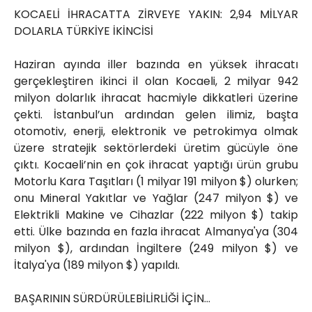
KOCAELİ İHRACATTA ZİRVEYE YAKIN: 2,94 MİLYAR
DOLARLA TÜRKİYE İKİNCİSİ
Haziran ayında iller bazında en yüksek ihracatı
gerçekleştiren ikinci il olan Kocaeli, 2 milyar 942
milyon dolarlık ihracat hacmiyle dikkatleri üzerine
çekti. İstanbul’un ardından gelen ilimiz, başta
otomotiv, enerji, elektronik ve petrokimya olmak
üzere stratejik sektörlerdeki üretim gücüyle öne
çıktı. Kocaeli’nin en çok ihracat yaptığı ürün grubu
Motorlu Kara Taşıtları (1 milyar 191 milyon $) olurken;
onu Mineral Yakıtlar ve Yağlar (247 milyon $) ve
Elektrikli Makine ve Cihazlar (222 milyon $) takip
etti. Ülke bazında en fazla ihracat Almanya'ya (304
milyon $), ardından İngiltere (249 milyon $) ve
İtalya'ya (189 milyon $) yapıldı.
BAŞARININ SÜRDÜRÜLEBİLİRLİĞİ İÇİN…