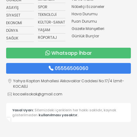
Nöbetçi Eczaneler
SPOR
ASAYİŞ
Hava Durumu
TEKNOLOJİ
SİYASET
Puan Durumu
KÜLTÜR-SANAT
EKONOMİ
Gazete Manşetleri
YAŞAM
DÜNYA
Günlük Burçlar
RÖPORTAJ
SAĞLIK
Whatsapp İhbar
05556506060
Yahya Kaptan Mahallesi Akkavaklar Caddesi No:17/4 İzmit-
KOCAELİ
kocaelisokak@gmail.com
Yasal Uyarı:
Sitemizdeki içeriklerin her hakkı saklıdır, kaynak
gösterilmeden
kullanılması yasaktır.