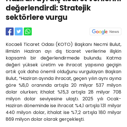
Röportajlar
değerlendirdi: Stratejik
Yahya Kaptan Mahallesi
sektörlere vurgu
Akkavaklar Caddesi No:17/4 İzmit-
KOCAELİ
kocaelisokak@gmail.com
Kocaeli Ticaret Odası (KOTO) Başkanı Necmi Bulut,
ilimizin Haziran ayı dış ticaret verilerine ilişkin
kapsamlı bir değerlendirmede bulundu. Katma
değeri yüksek üretim ve ihracat yapısına geçişin
artık çok daha önemli olduğunu vurgulayan Başkan
Bulut, “Haziran ayında ihracat, geçen yılın aynı ayına
göre %8,0 oranında artışla 20 milyar 537 milyon
dolar olurken; ithalat %15,3 artışla 28 milyar 708
milyon dolar seviyesine ulaştı. 2025 yılı Ocak-
Haziran döneminde ise ihracat %4,1 artışla 131 milyar
440 milyon dolar, ithalat ise %7,2 artışla 180 milyar
869 milyon dolar olarak gerçekleşti.