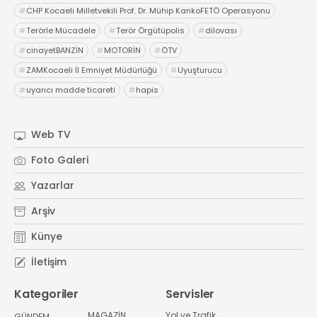
#
CHP Kocaeli Milletvekili Prof. Dr. Mühip KankoFETÖ Operasyonu
#
Terörle Mücadele
#
Terör Örgütüpolis
#
dilovası
#
cinayetBANZİN
#
MOTORİN
#
ÖTV
#
ZAMKocaeli İl Emniyet Müdürlüğü
#
Uyuşturucu
#
uyarıcı madde ticareti
#
hapis
Web TV
Foto Galeri
Yazarlar
Arşiv
Künye
İletişim
Kategoriler
Servisler
MAGAZİN
Yol ve Trafik
GÜNDEM