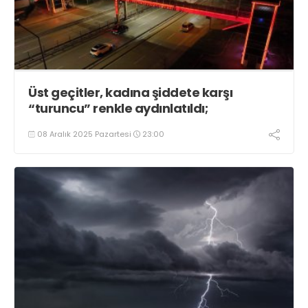
Üst geçitler, kadına şiddete karşı
“turuncu” renkle aydınlatıldı;
08 Aralık 2025 Pazartesi
23:00