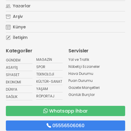
Yazarlar
Arşiv
Künye
İletişim
Kategoriler
Servisler
MAGAZİN
Yol ve Trafik
GÜNDEM
Nöbetçi Eczaneler
SPOR
ASAYİŞ
Hava Durumu
TEKNOLOJİ
SİYASET
Puan Durumu
KÜLTÜR-SANAT
EKONOMİ
Gazete Manşetleri
YAŞAM
DÜNYA
Günlük Burçlar
RÖPORTAJ
SAĞLIK
Whatsapp İhbar
05556506060