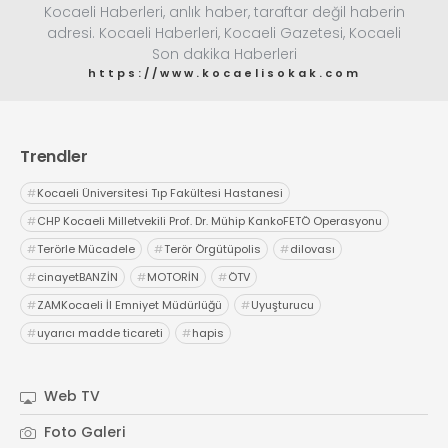
Kocaeli Haberleri, anlık haber, taraftar değil haberin
adresi. Kocaeli Haberleri, Kocaeli Gazetesi, Kocaeli
Son dakika Haberleri
https://www.kocaelisokak.com
Trendler
#
Kocaeli Üniversitesi Tıp Fakültesi Hastanesi
#
CHP Kocaeli Milletvekili Prof. Dr. Mühip KankoFETÖ Operasyonu
#
Terörle Mücadele
#
Terör Örgütüpolis
#
dilovası
#
cinayetBANZİN
#
MOTORİN
#
ÖTV
#
ZAMKocaeli İl Emniyet Müdürlüğü
#
Uyuşturucu
#
uyarıcı madde ticareti
#
hapis
Web TV
Foto Galeri