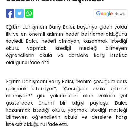
Röportajlar
Yahya Kaptan Mahallesi
Akkavaklar Caddesi No:17/4 İzmit-
KOCAELİ
Eğitim danışmanı Barış Balcı, başarıya giden yolda
ilk ve en önemli adımın hedef belirleme olduğunu
kocaelisokak@gmail.com
söyledi. Balcı, hedefi olmayan, kazanmak istediği
okulu, yapmak istediği mesleği bilmeyen
öğrencilerin okula ve derslere karşı isteksiz
olduğunu ifade etti.
Eğitim Danışmanı Barış Balcı, “Benim çocuğum ders
çalışmak istemiyor”, “Çocuğum okula gitmek
istemiyor?” gibi yakınmaları olan velilere yol
gösterecek önemli bir bilgiyi paylaştı. Balcı,
kazanmak istediği okulu, yapmak istediği mesleği
bilmeyen öğrencilerin okula ve derslere karşı
isteksiz olduğunu ifade etti.