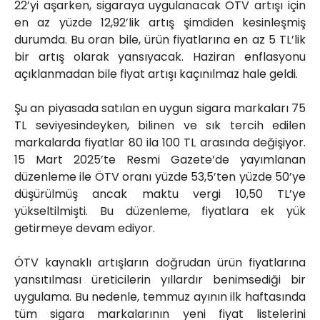
22’yi aşarken, sigaraya uygulanacak ÖTV artışı için
en az yüzde 12,92’lik artış şimdiden kesinleşmiş
durumda. Bu oran bile, ürün fiyatlarına en az 5 TL’lik
bir artış olarak yansıyacak. Haziran enflasyonu
açıklanmadan bile fiyat artışı kaçınılmaz hale geldi.
Şu an piyasada satılan en uygun sigara markaları 75
TL seviyesindeyken, bilinen ve sık tercih edilen
markalarda fiyatlar 80 ila 100 TL arasında değişiyor.
15 Mart 2025’te Resmi Gazete’de yayımlanan
düzenleme ile ÖTV oranı yüzde 53,5’ten yüzde 50’ye
düşürülmüş ancak maktu vergi 10,50 TL’ye
yükseltilmişti. Bu düzenleme, fiyatlara ek yük
getirmeye devam ediyor.
ÖTV kaynaklı artışların doğrudan ürün fiyatlarına
yansıtılması üreticilerin yıllardır benimsediği bir
uygulama. Bu nedenle, temmuz ayının ilk haftasında
tüm sigara markalarının yeni fiyat listelerini