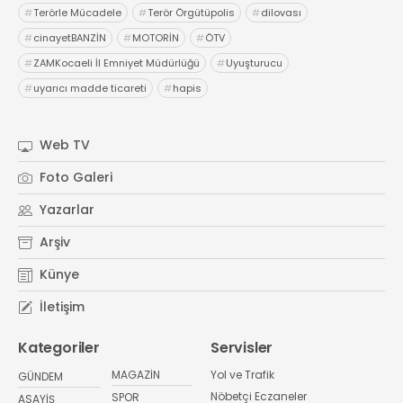
#
Terörle Mücadele
#
Terör Örgütüpolis
#
dilovası
#
cinayetBANZİN
#
MOTORİN
#
ÖTV
#
ZAMKocaeli İl Emniyet Müdürlüğü
#
Uyuşturucu
#
uyarıcı madde ticareti
#
hapis
Web TV
Foto Galeri
Yazarlar
Arşiv
Künye
İletişim
Kategoriler
Servisler
MAGAZİN
Yol ve Trafik
GÜNDEM
Nöbetçi Eczaneler
SPOR
ASAYİŞ