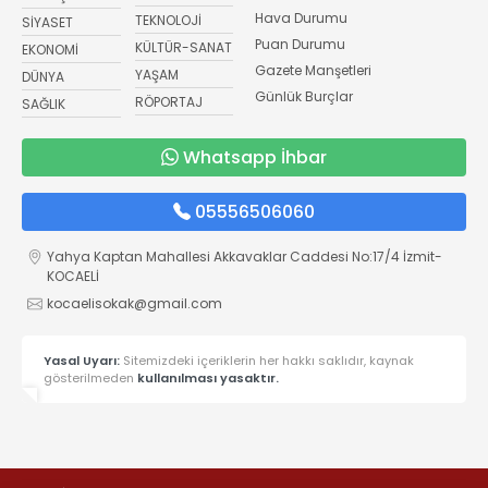
Hava Durumu
TEKNOLOJİ
SİYASET
Puan Durumu
KÜLTÜR-SANAT
EKONOMİ
Gazete Manşetleri
YAŞAM
DÜNYA
Günlük Burçlar
RÖPORTAJ
SAĞLIK
Whatsapp İhbar
05556506060
Yahya Kaptan Mahallesi Akkavaklar Caddesi No:17/4 İzmit-
KOCAELİ
kocaelisokak@gmail.com
Yasal Uyarı:
Sitemizdeki içeriklerin her hakkı saklıdır, kaynak
gösterilmeden
kullanılması yasaktır.