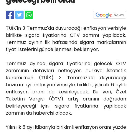
geleceği belli oldu
Röportajlar
Yahya Kaptan Mahallesi
Akkavaklar Caddesi No:17/4 İzmit-
KOCAELİ
TÜİK'in 3 Temmuz'da duyuracağı enflasyon verisiyle
kocaelisokak@gmail.com
birlikte sigara fiyatlarına ÖTV zammı yapılacak.
Temmuz ayının ilk haftasında sigara markalarının
fiyat listelerini güncellenmesi bekleniyor.
Temmuz ayında sigara fiyatlarına gelecek ÖTV
zammının detayları netleşiyor. Türkiye İstatistik
Kurumu’nun (TÜİK) 3 Temmuz’da duyuracağı
haziran ayı enflasyon verisiyle birlikte, yılın ilk 6 aylık
enflasyon oranı da kesinleşecek. Bu veri, Özel
Tüketim Vergisi (ÖTV) artış oranını doğrudan
belirleyeceği için, sigara fiyatlarına yapılacak
zammın da habercisi olacak.
Yılın ilk 5 ayı itibarıyla birikimli enflasyon oranı yüzde