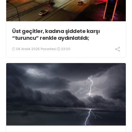
Üst geçitler, kadına şiddete karşı
“turuncu” renkle aydınlatıldı;
08 Aralık 2025 Pazartesi
23:00