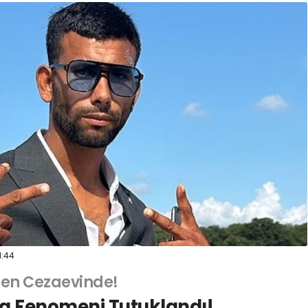
1:44
den Cezaevinde!
a Fenomeni Tutuklandı!