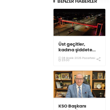
BENZER HABERLER
Üst geçitler,
kadına şiddete
karşı “turuncu”
08 Aralık 2025 Pazartesi
renkle aydınlatıldı;
23:00
KSO Başkanı