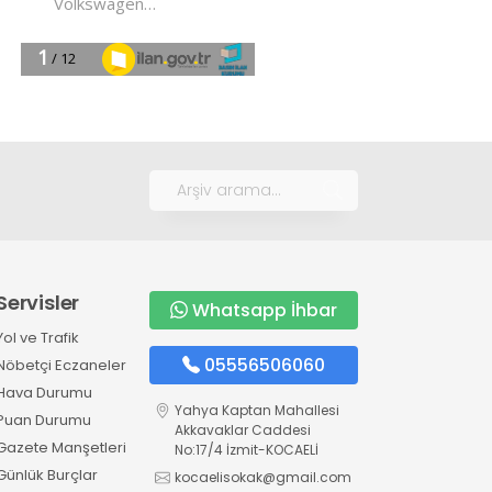
Servisler
Whatsapp İhbar
Yol ve Trafik
05556506060
Nöbetçi Eczaneler
Hava Durumu
Yahya Kaptan Mahallesi
Puan Durumu
Akkavaklar Caddesi
Gazete Manşetleri
No:17/4 İzmit-KOCAELİ
Günlük Burçlar
kocaelisokak@gmail.com