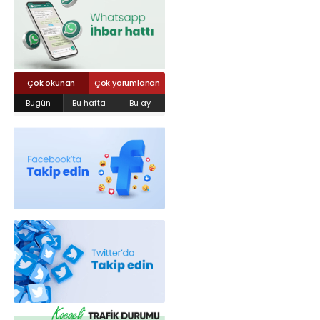
Röportajlar
Yahya Kaptan Mahallesi Akkavaklar
Caddesi No:17/4 İzmit-KOCAELİ
kocaelisokak@gmail.com
Çok okunan
Çok yorumlanan
Bugün
Bu hafta
Bu ay