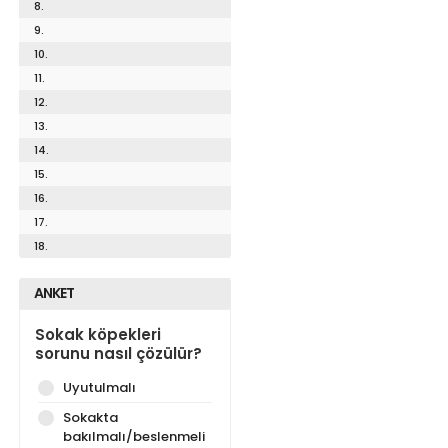
8.
9.
10.
11.
12.
13.
14.
15.
16.
17.
18.
ANKET
Sokak köpekleri
sorunu nasıl çözülür?
Uyutulmalı
Sokakta
bakılmalı/beslenmeli