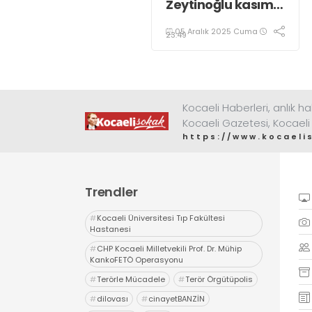
Zeytinoğlu kasım
ayı dış ticaret
05 Aralık 2025 Cuma
verilerini
23:49
değerlendirdi
Kocaeli Haberleri, anlık ha
Kocaeli Gazetesi, Kocaeli
https://www.kocaeli
Trendler
#
Kocaeli Üniversitesi Tıp Fakültesi
Hastanesi
#
CHP Kocaeli Milletvekili Prof. Dr. Mühip
KankoFETÖ Operasyonu
#
Terörle Mücadele
#
Terör Örgütüpolis
#
dilovası
#
cinayetBANZİN