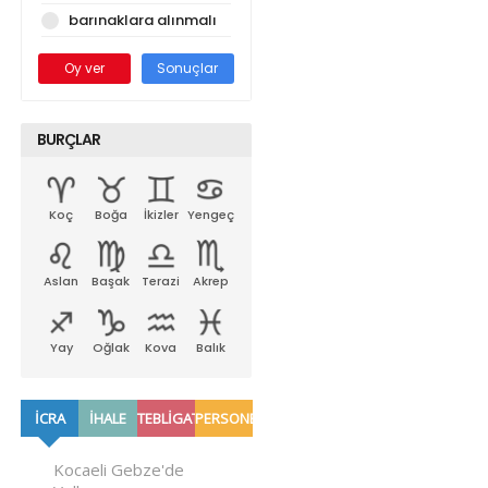
barınaklara alınmalı
Oy ver
Sonuçlar
BURÇLAR
Koç
Boğa
İkizler
Yengeç
Aslan
Başak
Terazi
Akrep
Yay
Oğlak
Kova
Balık