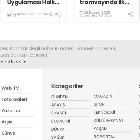
Uygulaması Halkın
tramvayında ilk
Sağlığını Tehdit
kepçe vuruldu
29 Kasım 2025
05 Aralık 2025 Cuma
Ediyor!
Cumartesi
13:55
23:45
ber, taraftar değil haberin adresi. Kocaeli Haberleri,
 Son dakika Haberleri
sokak.com
Kategoriler
Web TV
MAGAZİN
GÜNDEM
Foto Galeri
SPOR
ASAYİŞ
Yazarlar
TEKNOLOJİ
SİYASET
KÜLTÜR-SANAT
EKONOMİ
Arşiv
YAŞAM
DÜNYA
Künye
RÖPORTAJ
SAĞLIK