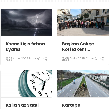
Kocaeli için fırtına
Başkan Gökçe
uyarısı
Körfezkent
Esnafına Konuk
07 Aralık 2025 Pazar
05 Aralık 2025 Cuma
Oldu
12:39
23:58
Kalıcı Yaz Saati
Kartepe