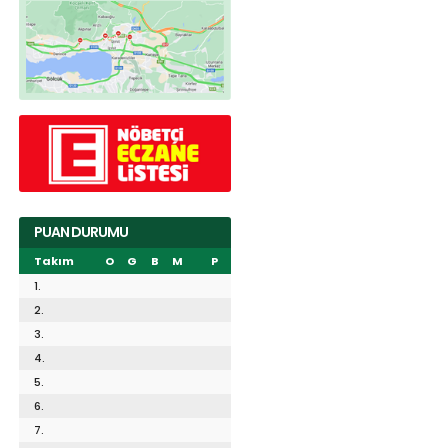
PUAN DURUMU
Takım
O
G
B
M
P
1.
2.
3.
4.
5.
6.
7.