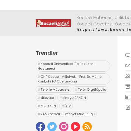
Kocaeli Haberleri, anlık ha
Kocaeli Gazetesi, Kocaeli
https://www.kocaeli
Trendler
#
Kocaeli Üniversitesi Tıp Fakültesi
Hastanesi
#
CHP Kocaeli Milletvekili Prof. Dr. Mühip
KankoFETÖ Operasyonu
#
Terörle Mücadele
#
Terör Örgütüpolis
#
dilovası
#
cinayetBANZİN
#
MOTORİN
#
ÖTV
#
ZAMKocaeli İl Emniyet Müdürlüğü
#
Uyuşturucu
#
uyarıcı madde ticareti
#
hapis