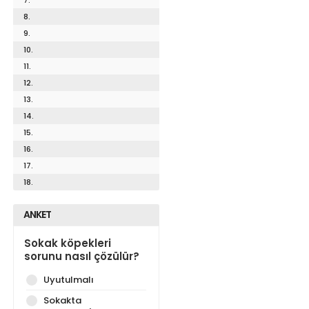
8.
9.
10.
11.
12.
13.
14.
15.
16.
17.
18.
ANKET
Sokak köpekleri
sorunu nasıl çözülür?
Uyutulmalı
Sokakta