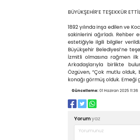
BÜYÜKŞEHİR’E TEŞEKKÜR ETTİ
1892 yılında inşa edilen ve Ko
sakinlerini ağırladı. Rehber 
estetiğiyle ilgili bilgiler ve
Büyükşehir Belediyesi’ne teş
İzmitli olmasına rağmen ilk
Arkadaşlarıyla birlikte bu
Özgüven, “Çok mutlu olduk, b
konağı görmüş olduk. Emeği g
Güncelleme:
01 Haziran 2025 11:36
Yorum
yaz