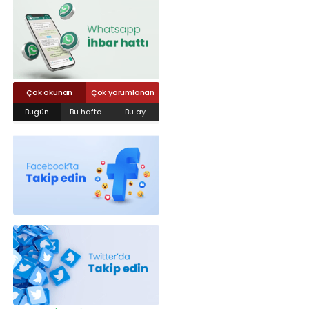
Röportajlar
Yahya Kaptan Mahallesi Akkavaklar
Caddesi No:17/4 İzmit-KOCAELİ
kocaelisokak@gmail.com
Çok okunan
Çok yorumlanan
Bugün
Bu hafta
Bu ay