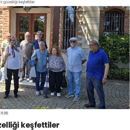
hi güzelliği keşfettiler
11:35
zelliği keşfettiler