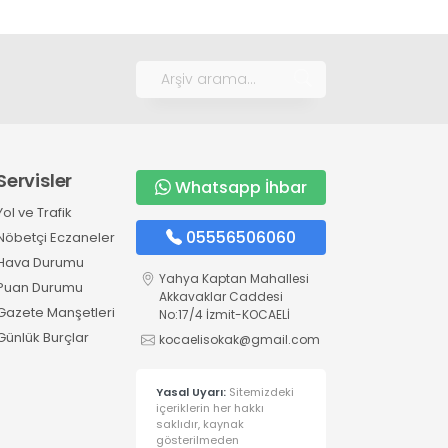
Servisler
Whatsapp İhbar
Yol ve Trafik
05556506060
Nöbetçi Eczaneler
Hava Durumu
Yahya Kaptan Mahallesi
Puan Durumu
Akkavaklar Caddesi
Gazete Manşetleri
No:17/4 İzmit-KOCAELİ
Günlük Burçlar
kocaelisokak@gmail.com
Yasal Uyarı:
Sitemizdeki
içeriklerin her hakkı
saklıdır, kaynak
gösterilmeden