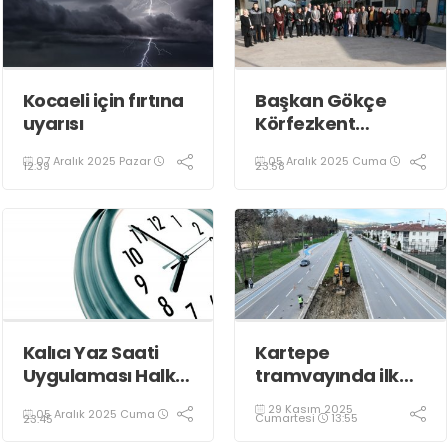
Kocaeli için fırtına
Başkan Gökçe
uyarısı
Körfezkent
Esnafına Konuk
07 Aralık 2025 Pazar
05 Aralık 2025 Cuma
Oldu
12:39
23:58
Kalıcı Yaz Saati
Kartepe
Uygulaması Halkın
tramvayında ilk
Sağlığını Tehdit
kepçe vuruldu
29 Kasım 2025
05 Aralık 2025 Cuma
Ediyor!
Cumartesi
13:55
23:45