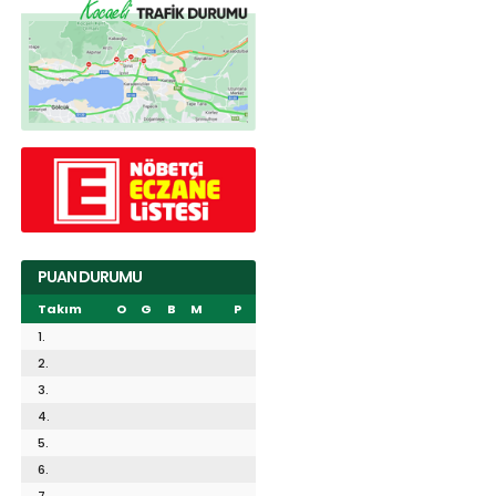
PUAN DURUMU
Takım
O
G
B
M
P
1.
2.
3.
4.
5.
6.
7.