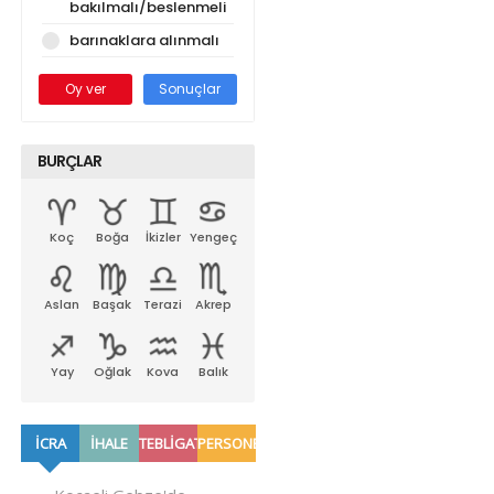
bakılmalı/beslenmeli
barınaklara alınmalı
Oy ver
Sonuçlar
BURÇLAR
Koç
Boğa
İkizler
Yengeç
Aslan
Başak
Terazi
Akrep
Yay
Oğlak
Kova
Balık