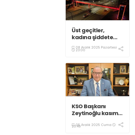
Üst geçitler,
kadına şiddete
karşı “turuncu”
08 Aralık 2025 Pazartesi
renkle aydınlatıldı;
23:00
KSO Başkanı
Zeytinoğlu kasım
ayı dış ticaret
05 Aralık 2025 Cuma
verilerini
23:49
değerlendirdi