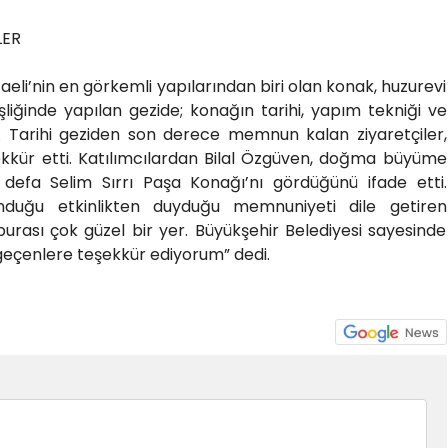
LER
caeli’nin en görkemli yapılarından biri olan konak, huzurevi
eşliğinde yapılan gezide; konağın tarihi, yapım tekniği ve
rildi. Tarihi geziden son derece memnun kalan ziyaretçiler,
ekkür etti. Katılımcılardan Bilal Özgüven, doğma büyüme
 defa Selim Sırrı Paşa Konağı’nı gördüğünü ifade etti.
lunduğu etkinlikten duyduğu memnuniyeti dile getiren
urası çok güzel bir yer. Büyükşehir Belediyesi sayesinde
eçenlere teşekkür ediyorum” dedi.