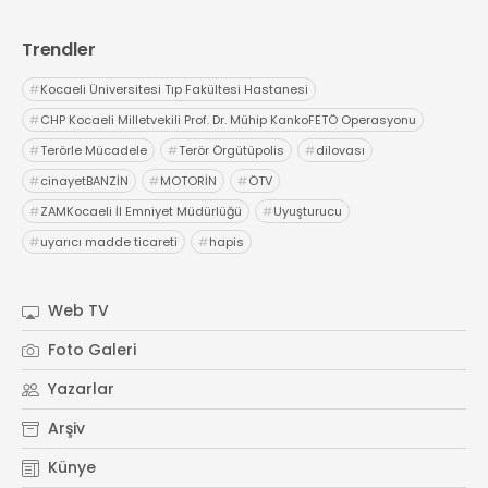
Trendler
#
Kocaeli Üniversitesi Tıp Fakültesi Hastanesi
#
CHP Kocaeli Milletvekili Prof. Dr. Mühip KankoFETÖ Operasyonu
#
Terörle Mücadele
#
Terör Örgütüpolis
#
dilovası
#
cinayetBANZİN
#
MOTORİN
#
ÖTV
#
ZAMKocaeli İl Emniyet Müdürlüğü
#
Uyuşturucu
#
uyarıcı madde ticareti
#
hapis
Web TV
Foto Galeri
Yazarlar
Arşiv
Künye