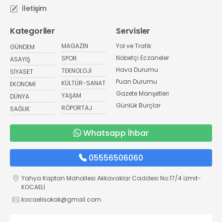
İletişim
Kategoriler
Servisler
MAGAZİN
Yol ve Trafik
GÜNDEM
Nöbetçi Eczaneler
SPOR
ASAYİŞ
Hava Durumu
TEKNOLOJİ
SİYASET
Puan Durumu
KÜLTÜR-SANAT
EKONOMİ
Gazete Manşetleri
YAŞAM
DÜNYA
Günlük Burçlar
RÖPORTAJ
SAĞLIK
Whatsapp İhbar
05556506060
Yahya Kaptan Mahallesi Akkavaklar Caddesi No:17/4 İzmit-
KOCAELİ
kocaelisokak@gmail.com