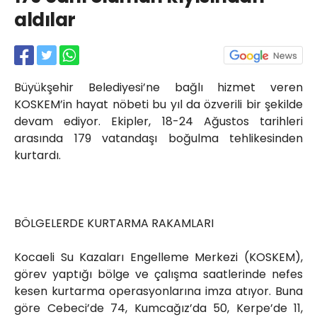
Röportajlar
aldılar
Yahya Kaptan Mahallesi
Akkavaklar Caddesi No:17/4 İzmit-
KOCAELİ
kocaelisokak@gmail.com
Büyükşehir Belediyesi’ne bağlı hizmet veren
KOSKEM’in hayat nöbeti bu yıl da özverili bir şekilde
devam ediyor. Ekipler, 18-24 Ağustos tarihleri
arasında 179 vatandaşı boğulma tehlikesinden
kurtardı.
BÖLGELERDE KURTARMA RAKAMLARI
Kocaeli Su Kazaları Engelleme Merkezi (KOSKEM),
görev yaptığı bölge ve çalışma saatlerinde nefes
kesen kurtarma operasyonlarına imza atıyor. Buna
göre Cebeci’de 74, Kumcağız’da 50, Kerpe’de 11,