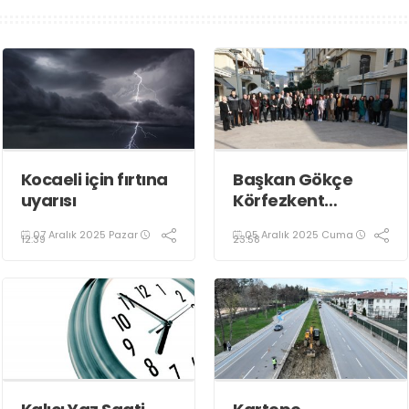
Kocaeli için fırtına
Başkan Gökçe
uyarısı
Körfezkent
Esnafına Konuk
07 Aralık 2025 Pazar
05 Aralık 2025 Cuma
Oldu
12:39
23:58