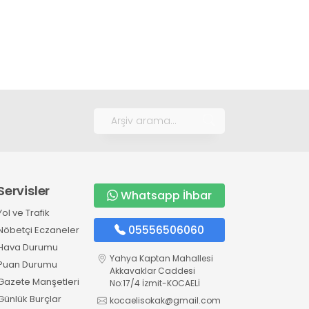
Servisler
Whatsapp İhbar
Yol ve Trafik
05556506060
Nöbetçi Eczaneler
Hava Durumu
Yahya Kaptan Mahallesi
Puan Durumu
Akkavaklar Caddesi
Gazete Manşetleri
No:17/4 İzmit-KOCAELİ
Günlük Burçlar
kocaelisokak@gmail.com