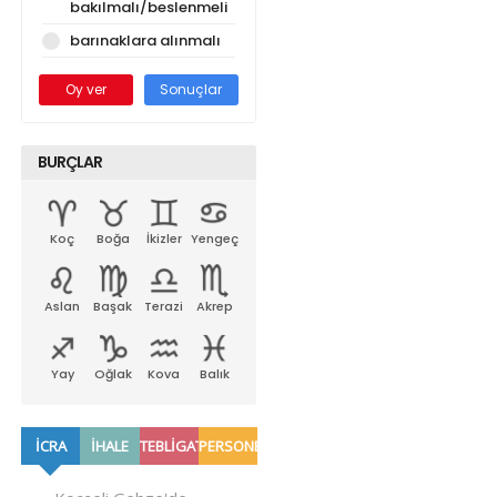
bakılmalı/beslenmeli
barınaklara alınmalı
Oy ver
Sonuçlar
BURÇLAR
Koç
Boğa
İkizler
Yengeç
Aslan
Başak
Terazi
Akrep
Yay
Oğlak
Kova
Balık