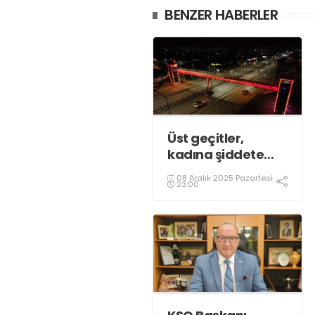
BENZER HABERLER
Üst geçitler,
kadına şiddete
karşı “turuncu”
08 Aralık 2025 Pazartesi
renkle aydınlatıldı;
23:00