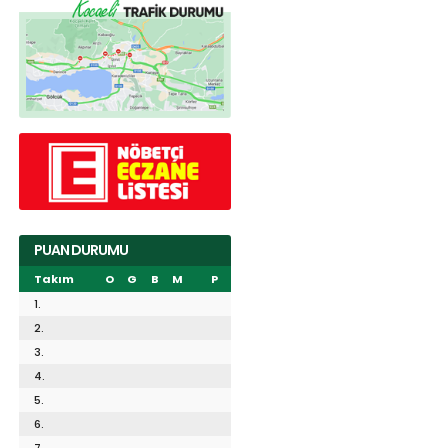
PUAN DURUMU
Takım
O
G
B
M
P
1.
2.
3.
4.
5.
6.
7.