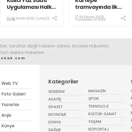
Kalıcı Yaz Saati
Kartepe
Uygulaması Halkın
tramvayında ilk
Sağlığını Tehdit
kepçe vuruldu
29 Kasım 2025
05 Aralık 2025 Cuma
Ediyor!
Cumartesi
13:55
23:45
ber, taraftar değil haberin adresi. Kocaeli Haberleri,
 Son dakika Haberleri
sokak.com
Kategoriler
Web TV
MAGAZİN
GÜNDEM
Foto Galeri
SPOR
ASAYİŞ
Yazarlar
TEKNOLOJİ
SİYASET
KÜLTÜR-SANAT
EKONOMİ
Arşiv
YAŞAM
DÜNYA
Künye
RÖPORTAJ
SAĞLIK