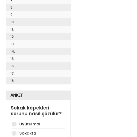
8.
9.
10.
11.
12.
13.
14.
15.
16.
17.
18.
ANKET
Sokak köpekleri
sorunu nasıl çözülür?
Uyutulmalı
Sokakta