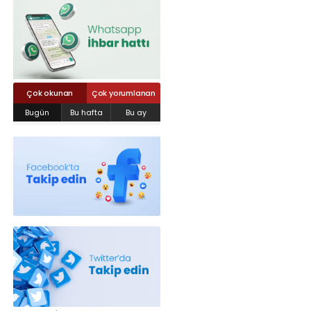
Röportajlar
Yahya Kaptan Mahallesi Akkavaklar
Caddesi No:17/4 İzmit-KOCAELİ
kocaelisokak@gmail.com
Çok okunan
Çok yorumlanan
Bugün
Bu hafta
Bu ay