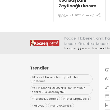
KSO Başkanı
Zeytinoğlu kasım
ayı dış ticaret
05 Aralık 2025 Cuma
verilerini
23:49
değerlendirdi
Kocaeli Haberleri, anlık ha
Kocaeli Gazetesi, Kocaeli
https://www.kocaeli
Trendler
#
Kocaeli Üniversitesi Tıp Fakültesi
Hastanesi
#
CHP Kocaeli Milletvekili Prof. Dr. Mühip
KankoFETÖ Operasyonu
#
Terörle Mücadele
#
Terör Örgütüpolis
#
dilovası
#
cinayetBANZİN