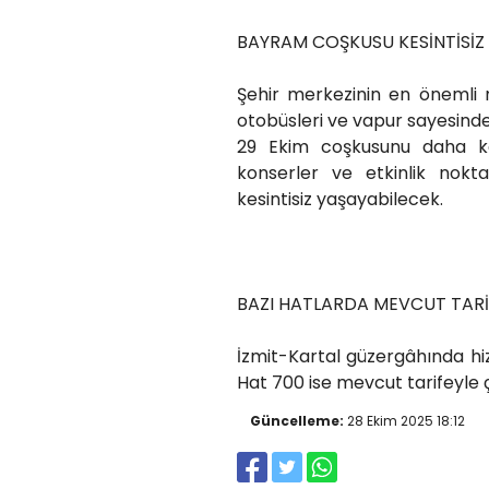
BAYRAM COŞKUSU KESİNTİSİ
Şehir merkezinin en önemli n
otobüsleri ve vapur sayesinde 
29 Ekim coşkusunu daha key
konserler ve etkinlik nok
kesintisiz yaşayabilecek.
BAZI HATLARDA MEVCUT TAR
İzmit-Kartal güzergâhında h
Hat 700 ise mevcut tarifeyl
Güncelleme:
28 Ekim 2025 18:12