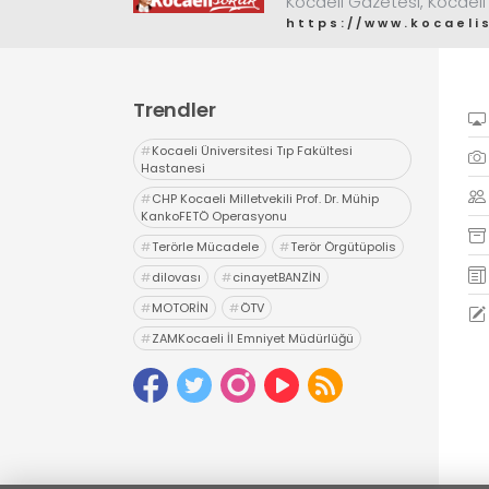
Kocaeli Gazetesi, Kocaeli
https://www.kocaeli
Trendler
#
Kocaeli Üniversitesi Tıp Fakültesi
Hastanesi
#
CHP Kocaeli Milletvekili Prof. Dr. Mühip
KankoFETÖ Operasyonu
#
Terörle Mücadele
#
Terör Örgütüpolis
#
dilovası
#
cinayetBANZİN
#
MOTORİN
#
ÖTV
#
ZAMKocaeli İl Emniyet Müdürlüğü
#
Uyuşturucu
#
uyarıcı madde ticareti
#
hapis