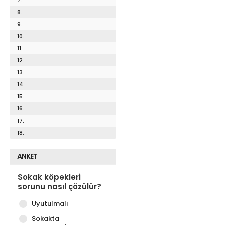
8.
9.
10.
11.
12.
13.
14.
15.
16.
17.
18.
ANKET
Sokak köpekleri
sorunu nasıl çözülür?
Uyutulmalı
Sokakta