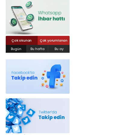
Röportajlar
Yahya Kaptan Mahallesi Akkavaklar
Caddesi No:17/4 İzmit-KOCAELİ
kocaelisokak@gmail.com
Çok okunan
Çok yorumlanan
Bugün
Bu hafta
Bu ay