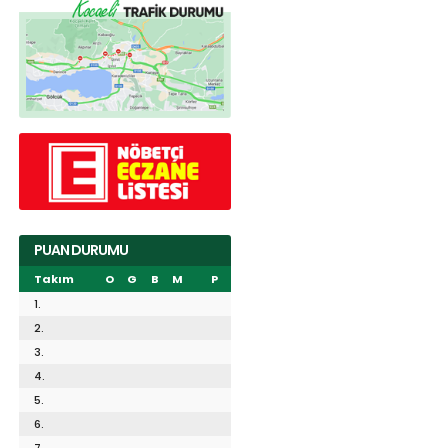
PUAN DURUMU
Takım
O
G
B
M
P
1.
2.
3.
4.
5.
6.
7.