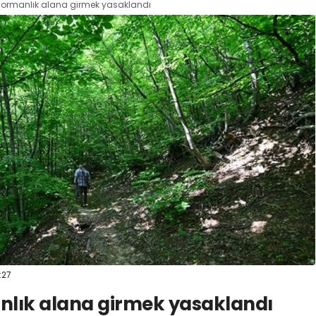
a ormanlık alana girmek yasaklandı
:27
anlık alana girmek yasaklandı