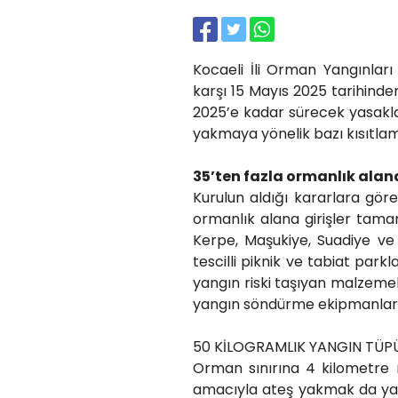
Kocaeli İli Orman Yangınları
karşı 15 Mayıs 2025 tarihinden 
2025’e kadar sürecek yasakl
yakmaya yönelik bazı kısıtlama
35’ten fazla ormanlık ala
Kurulun aldığı kararlara gör
ormanlık alana girişler tam
Kerpe, Maşukiye, Suadiye ve
tescilli piknik ve tabiat parkl
yangın riski taşıyan malzemele
yangın söndürme ekipmanlarını
50 KİLOGRAMLIK YANGIN TÜP
Orman sınırına 4 kilometre
amacıyla ateş yakmak da yasa