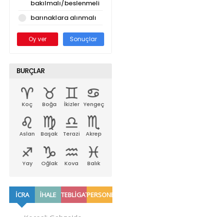
bakılmalı/beslenmeli
barınaklara alınmalı
Oy ver
Sonuçlar
BURÇLAR
Koç
Boğa
İkizler
Yengeç
Aslan
Başak
Terazi
Akrep
Yay
Oğlak
Kova
Balık