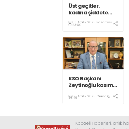
Üst geçitler,
kadına şiddete
karşı “turuncu”
08 Aralık 2025 Pazartesi
renkle aydınlatıldı;
23:00
KSO Başkanı
Zeytinoğlu kasım
ayı dış ticaret
05 Aralık 2025 Cuma
verilerini
23:49
değerlendirdi
Kocaeli Haberleri, anlık ha