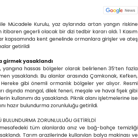
 ile Mücadele Kurulu, yaz aylarında artan yangın riskine
itibaren geçerli olacak bir dizi tedbir kararı aldı. 1 Kasım
ar kapsamında kent genelinde ormanlara girişler ve ateş
lar getirildi
na girmek yasaklandı
e, yangına hassas bölgeler olarak belirlenen 35’ten fazla
amen yasaklandı. Bu alanlar arasında Çamkonak, Kefken,
 Hereke gibi önemli ormanlık bölgeler yer alıyor. Resmi
arı dışında mangal, dilek feneri, meşale ve havai fişek gibi
rin kullanımı da yasaklandı. Piknik alanı işletmelerine ise
 hazır bulundurma zorunluluğu getirildi.
Ü BULUNDURMA ZORUNLULUĞU GETİRİLDİ
 mesafedeki tüm alanlarda anız ve bağ-bahçe temizliği
klandı. Tarım arazilerinde kullanılan balya makinası ve