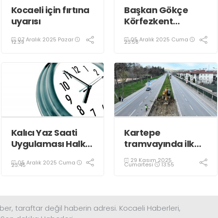
Kocaeli için fırtına
Başkan Gökçe
uyarısı
Körfezkent
Esnafına Konuk
07 Aralık 2025 Pazar
05 Aralık 2025 Cuma
Oldu
12:39
23:58
Kalıcı Yaz Saati
Kartepe
Uygulaması Halkın
tramvayında ilk
Sağlığını Tehdit
kepçe vuruldu
29 Kasım 2025
05 Aralık 2025 Cuma
Ediyor!
Cumartesi
13:55
23:45
ber, taraftar değil haberin adresi. Kocaeli Haberleri,