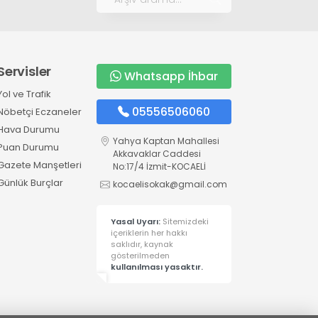
Servisler
Whatsapp İhbar
Yol ve Trafik
05556506060
Nöbetçi Eczaneler
Hava Durumu
Yahya Kaptan Mahallesi
Puan Durumu
Akkavaklar Caddesi
Gazete Manşetleri
No:17/4 İzmit-KOCAELİ
Günlük Burçlar
kocaelisokak@gmail.com
Yasal Uyarı:
Sitemizdeki
içeriklerin her hakkı
saklıdır, kaynak
gösterilmeden
kullanılması yasaktır.