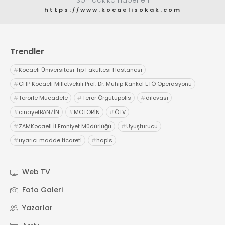
https://www.kocaelisokak.com
Trendler
#
Kocaeli Üniversitesi Tıp Fakültesi Hastanesi
#
CHP Kocaeli Milletvekili Prof. Dr. Mühip KankoFETÖ Operasyonu
#
Terörle Mücadele
#
Terör Örgütüpolis
#
dilovası
#
cinayetBANZİN
#
MOTORİN
#
ÖTV
#
ZAMKocaeli İl Emniyet Müdürlüğü
#
Uyuşturucu
#
uyarıcı madde ticareti
#
hapis
Web TV
Foto Galeri
Yazarlar