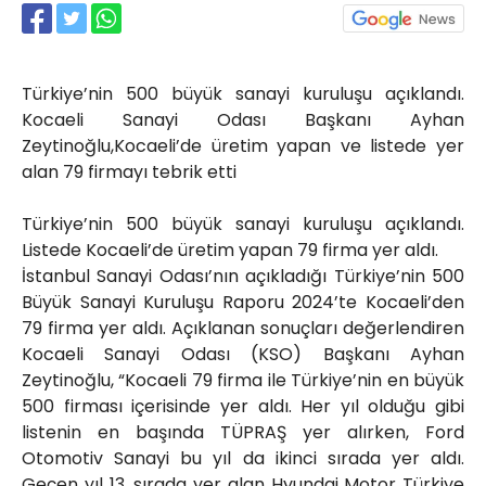
Röportajlar
Yahya Kaptan Mahallesi
Akkavaklar Caddesi No:17/4 İzmit-
KOCAELİ
Türkiye’nin 500 büyük sanayi kuruluşu açıklandı.
Kocaeli Sanayi Odası Başkanı Ayhan
kocaelisokak@gmail.com
Zeytinoğlu,Kocaeli’de üretim yapan ve listede yer
alan 79 firmayı tebrik etti
Türkiye’nin 500 büyük sanayi kuruluşu açıklandı.
Listede Kocaeli’de üretim yapan 79 firma yer aldı.
İstanbul Sanayi Odası’nın açıkladığı Türkiye’nin 500
Büyük Sanayi Kuruluşu Raporu 2024’te Kocaeli’den
79 firma yer aldı. Açıklanan sonuçları değerlendiren
Kocaeli Sanayi Odası (KSO) Başkanı Ayhan
Zeytinoğlu, “Kocaeli 79 firma ile Türkiye’nin en büyük
500 firması içerisinde yer aldı. Her yıl olduğu gibi
listenin en başında TÜPRAŞ yer alırken, Ford
Otomotiv Sanayi bu yıl da ikinci sırada yer aldı.
Geçen yıl 13. sırada yer alan Hyundai Motor Türkiye