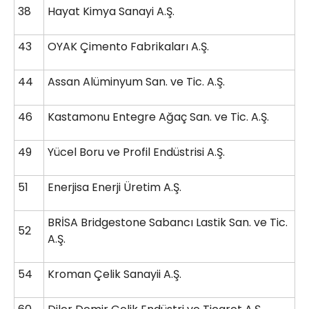
38
Hayat Kimya Sanayi A.Ş.
43
OYAK Çimento Fabrikaları A.Ş.
44
Assan Alüminyum San. ve Tic. A.Ş.
46
Kastamonu Entegre Ağaç San. ve Tic. A.Ş.
49
Yücel Boru ve Profil Endüstrisi A.Ş.
51
Enerjisa Enerji Üretim A.Ş.
BRİSA Bridgestone Sabancı Lastik San. ve Tic.
52
A.Ş.
54
Kroman Çelik Sanayii A.Ş.