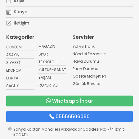
Arşiv
Künye
İletişim
Kategoriler
Servisler
MAGAZİN
Yol ve Trafik
GÜNDEM
Nöbetçi Eczaneler
SPOR
ASAYİŞ
Hava Durumu
TEKNOLOJİ
SİYASET
Puan Durumu
KÜLTÜR-SANAT
EKONOMİ
Gazete Manşetleri
YAŞAM
DÜNYA
Günlük Burçlar
RÖPORTAJ
SAĞLIK
Whatsapp İhbar
05556506060
Yahya Kaptan Mahallesi Akkavaklar Caddesi No:17/4 İzmit-
KOCAELİ