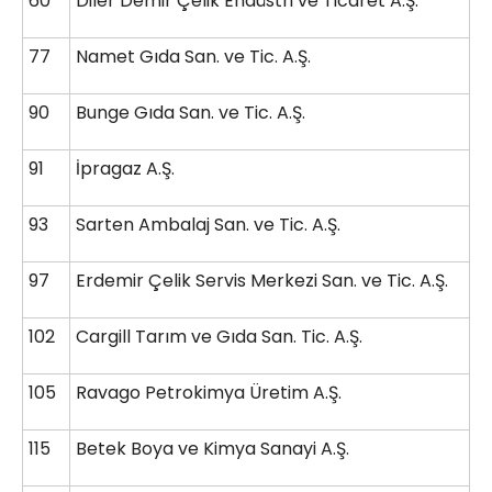
60
Diler Demir Çelik Endüstri ve Ticaret A.Ş.
77
Namet Gıda San. ve Tic. A.Ş.
90
Bunge Gıda San. ve Tic. A.Ş.
91
İpragaz A.Ş.
93
Sarten Ambalaj San. ve Tic. A.Ş.
97
Erdemir Çelik Servis Merkezi San. ve Tic. A.Ş.
102
Cargill Tarım ve Gıda San. Tic. A.Ş.
105
Ravago Petrokimya Üretim A.Ş.
115
Betek Boya ve Kimya Sanayi A.Ş.