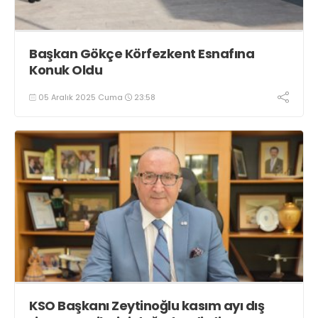
Başkan Gökçe Körfezkent Esnafına
Konuk Oldu
05 Aralık 2025 Cuma
23:58
KSO Başkanı Zeytinoğlu kasım ayı dış