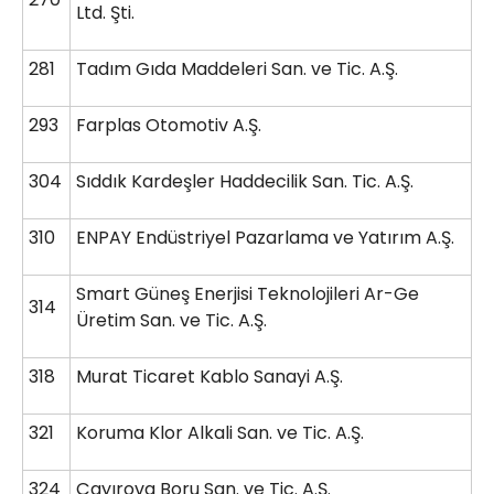
Ltd. Şti.
281
Tadım Gıda Maddeleri San. ve Tic. A.Ş.
293
Farplas Otomotiv A.Ş.
304
Sıddık Kardeşler Haddecilik San. Tic. A.Ş.
310
ENPAY Endüstriyel Pazarlama ve Yatırım A.Ş.
Smart Güneş Enerjisi Teknolojileri Ar-Ge
314
Üretim San. ve Tic. A.Ş.
318
Murat Ticaret Kablo Sanayi A.Ş.
321
Koruma Klor Alkali San. ve Tic. A.Ş.
324
Çayırova Boru San. ve Tic. A.Ş.