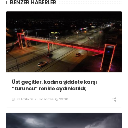
BENZER HABERLER
Üst geçitler, kadına şiddete karşı
“turuncu” renkle aydınlatıldı;
08 Aralık 2025 Pazartesi
23:00