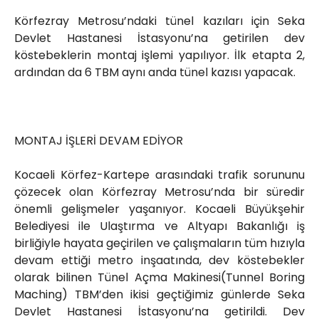
Röportajlar
Körfezray Metrosu’ndaki tünel kazıları için Seka
Yahya Kaptan Mahallesi
Devlet Hastanesi İstasyonu’na getirilen dev
Akkavaklar Caddesi No:17/4 İzmit-
köstebeklerin montaj işlemi yapılıyor. İlk etapta 2,
KOCAELİ
ardından da 6 TBM aynı anda tünel kazısı yapacak.
kocaelisokak@gmail.com
MONTAJ İŞLERİ DEVAM EDİYOR
Kocaeli Körfez-Kartepe arasındaki trafik sorununu
çözecek olan Körfezray Metrosu’nda bir süredir
önemli gelişmeler yaşanıyor. Kocaeli Büyükşehir
Belediyesi ile Ulaştırma ve Altyapı Bakanlığı iş
birliğiyle hayata geçirilen ve çalışmaların tüm hızıyla
devam ettiği metro inşaatında, dev köstebekler
olarak bilinen Tünel Açma Makinesi(Tunnel Boring
Maching) TBM’den ikisi geçtiğimiz günlerde Seka
Devlet Hastanesi İstasyonu’na getirildi. Dev