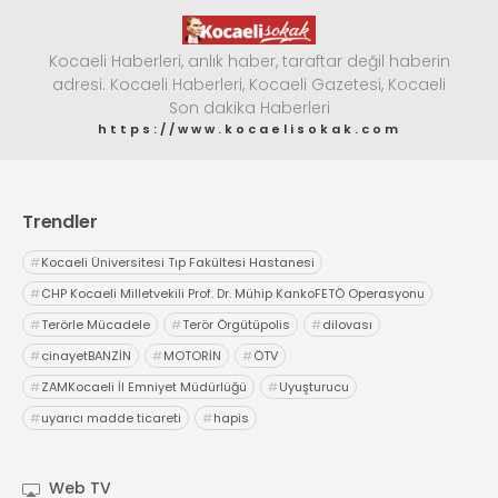
Kocaeli Haberleri, anlık haber, taraftar değil haberin
adresi. Kocaeli Haberleri, Kocaeli Gazetesi, Kocaeli
Son dakika Haberleri
https://www.kocaelisokak.com
Trendler
#
Kocaeli Üniversitesi Tıp Fakültesi Hastanesi
#
CHP Kocaeli Milletvekili Prof. Dr. Mühip KankoFETÖ Operasyonu
#
Terörle Mücadele
#
Terör Örgütüpolis
#
dilovası
#
cinayetBANZİN
#
MOTORİN
#
ÖTV
#
ZAMKocaeli İl Emniyet Müdürlüğü
#
Uyuşturucu
#
uyarıcı madde ticareti
#
hapis
Web TV