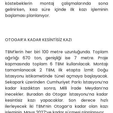
köstebeklerin montaj çalışmalarında sona
gelinirken, kısa süre içinde ilk kazı işleminin
başlaması planlanıyor.
OTOGAR’A KADAR KESİNTİSİZ KAZI
TBM’lerin her biri 100 metre uzunluğunda. Toplam
ağırlığı 670 ton, genişliği ise 7 metre. Proje
kapmasında toplam 6 TBM kullanılacak. Montajı
tamamlanacak 2 TBM, ilk etapta İzmit Doğu
İstasyonu istikametinde tünel açmaya başlayacak.
Sekapark üzerinden Cumhuriyet Parkı İstasyonu’na
kadar kazdıktan sonra, Milli İrade Meydanı’na
inecekler. Buradan da Otogar İstasyonu’na kadar
kesintisiz kazı yapacaklar. Son derece hızlı
ilerleyecek iki TBM’nin Otogar’a kadar olan kazı
işleminin, Mayıs 2027’ye kadar sürmesi planlanıyor.