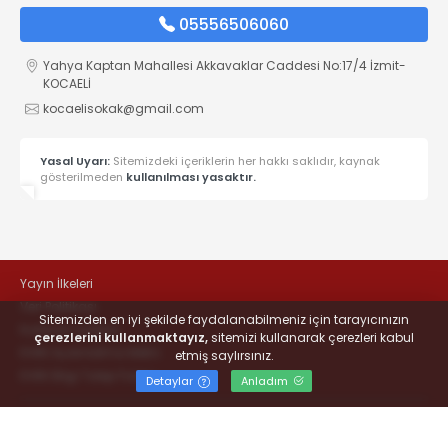
05556506060
Yahya Kaptan Mahallesi Akkavaklar Caddesi No:17/4 İzmit-
KOCAELİ
kocaelisokak@gmail.com
Yasal Uyarı:
Sitemizdeki içeriklerin her hakkı saklıdır, kaynak
gösterilmeden
kullanılması yasaktır.
Yayın İlkeleri
Veri Politikası
Sitemizden en iyi şekilde faydalanabilmeniz için tarayıcınızın
Kullanım Şartları
çerezlerini kullanmaktayız,
sitemizi kullanarak çerezleri kabul
KVKK Aydınlatma Metni
etmiş saylırsınız.
KVKK Bilgi Talep Formu
Detaylar
Anladım
© 2022
#KOCAELİSOKAK - Hayatta Haber Var
- Tüm hakları
saklıdır.