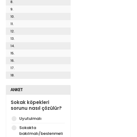
8.
9.
10.
11.
12.
13.
14.
15.
16.
17.
18.
ANKET
Sokak köpekleri
sorunu nasıl çözülür?
Uyutulmalı
Sokakta
bakılmalı/beslenmeli