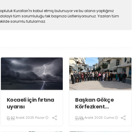
pluluk Kuralları'nı kabul etmiş bulunuyor ve bu alana yaptığınız
dolaylı tüm sorumluluğu tek başınıza üstleniyorsunuz. Yazılan tüm
şekilde sorumlu tutulamaz.
Kocaeli için fırtına
Başkan Gökçe
uyarısı
Körfezkent
Esnafına Konuk
07 Aralık 2025 Pazar
05 Aralık 2025 Cuma
Oldu
12:39
23:58