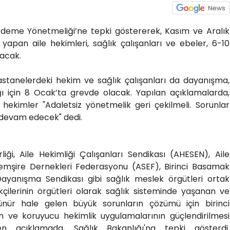
Ödeme Yönetmeliği’ne tepki göstererek, Kasım ve Aralık
yapan aile hekimleri, sağlık çalışanları ve ebeler, 6-10
kacak.
stanelerdeki hekim ve sağlık çalışanları da dayanışma,
ı için 8 Ocak’ta grevde olacak. Yapılan açıklamalarda,
 hekimler "Adaletsiz yönetmelik geri çekilmeli. Sorunlar
 devam edecek" dedi.
liği, Aile Hekimliği Çalışanları Sendikası (AHESEN), Aile
Hemşire Dernekleri Federasyonu (ASEF), Birinci Basamak
 Dayanışma Sendikası gibi sağlık meslek örgütleri ortak
çilerinin örgütleri olarak sağlık sisteminde yaşanan ve
ünür hale gelen büyük sorunların çözümü için birinci
n ve koruyucu hekimlik uygulamalarının güçlendirilmesi
ilen açıklamada, Sağlık Bakanlığı'na tepki gösterdi.