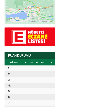
PUAN DURUMU
Takım
O
G
B
M
P
1.
2.
3.
4.
5.
6.
7.