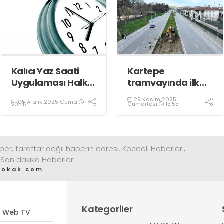
Kalıcı Yaz Saati
Kartepe
Uygulaması Halkın
tramvayında ilk
Sağlığını Tehdit
kepçe vuruldu
29 Kasım 2025
05 Aralık 2025 Cuma
Ediyor!
Cumartesi
13:55
23:45
ber, taraftar değil haberin adresi. Kocaeli Haberleri,
 Son dakika Haberleri
sokak.com
Kategoriler
Web TV