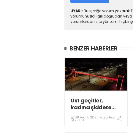
UYARI:
Bu içeriğe yorum yazarak To
yorumunuzla ilgili doğrudan veya 
yorumlardan site yönetimi hiçbir 
BENZER HABERLER
Üst geçitler,
kadına şiddete
karşı “turuncu”
08 Aralık 2025 Pazartesi
renkle aydınlatıldı;
23:00