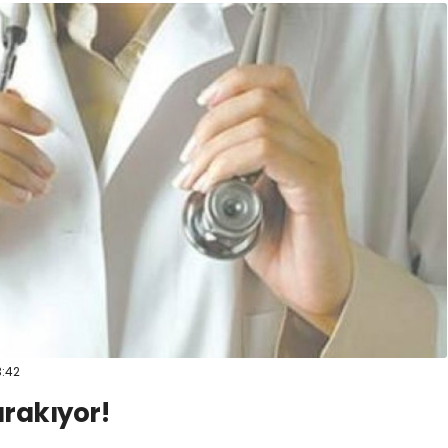
:42
ırakıyor!