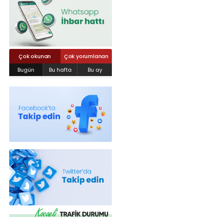
Röportajlar
Yahya Kaptan Mahallesi Akkavaklar
Caddesi No:17/4 İzmit-KOCAELİ
kocaelisokak@gmail.com
Çok okunan
Çok yorumlanan
Bugün
Bu hafta
Bu ay