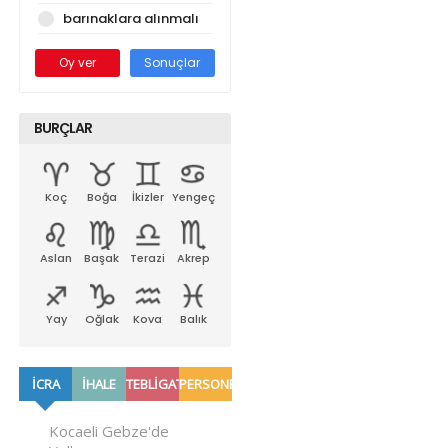
barınaklara alınmalı
Oy ver
Sonuçlar
BURÇLAR
Koç
Boğa
İkizler
Yengeç
Aslan
Başak
Terazi
Akrep
Yay
Oğlak
Kova
Balık