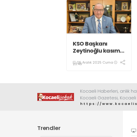
KSO Başkanı
Zeytinoğlu kasım
ayı dış ticaret
05 Aralık 2025 Cuma
verilerini
23:49
değerlendirdi
Kocaeli Haberleri, anlık ha
Kocaeli Gazetesi, Kocaeli
https://www.kocaeli
Trendler