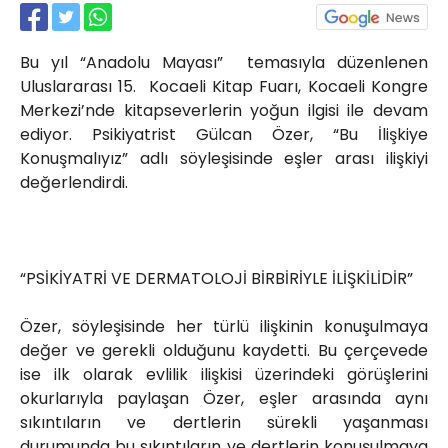
Röportajlar
Yahya Kaptan Mahallesi
Bu yıl “Anadolu Mayası” temasıyla düzenlenen
Akkavaklar Caddesi No:17/4 İzmit-
KOCAELİ
Uluslararası 15. Kocaeli Kitap Fuarı, Kocaeli Kongre
Merkezi’nde kitapseverlerin yoğun ilgisi ile devam
kocaelisokak@gmail.com
ediyor. Psikiyatrist Gülcan Özer, “Bu İlişkiye
Konuşmalıyız” adlı söyleşisinde eşler arası ilişkiyi
değerlendirdi.
“PSİKİYATRİ VE DERMATOLOJİ BİRBİRİYLE İLİŞKİLİDİR”
Özer, söyleşisinde her türlü ilişkinin konuşulmaya
değer ve gerekli olduğunu kaydetti. Bu çerçevede
ise ilk olarak evlilik ilişkisi üzerindeki görüşlerini
okurlarıyla paylaşan Özer, eşler arasında aynı
sıkıntıların ve dertlerin sürekli yaşanması
durumunda bu sıkıntıların ve dertlerin konuşulmaya