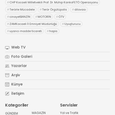
#
CHP Kocaeli Milletvekili Prof. Dr. Mühip KankoFETÖ Operasyonu
#
Terörle Mücadele
#
Terör Örgütüpolis
#
dilovası
#
cinayetBANZİN
#
MOTORİN
#
ÖTV
#
ZAMKocaeli İl Emniyet Müdürlüğü
#
Uyuşturucu
#
uyarıcı madde ticareti
#
hapis
Web TV
Foto Galeri
Yazarlar
Arşiv
Künye
İletişim
Kategoriler
Servisler
MAGAZİN
Yol ve Trafik
GÜNDEM