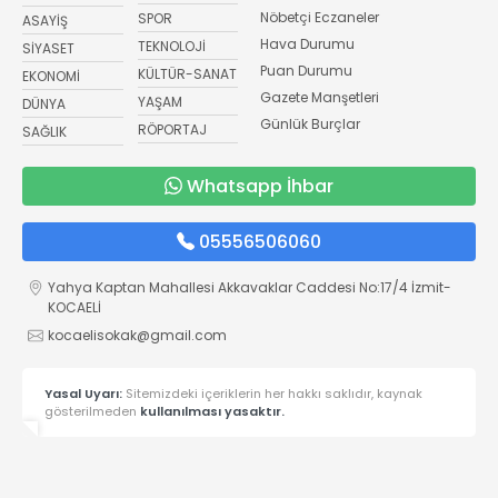
Nöbetçi Eczaneler
SPOR
ASAYİŞ
Hava Durumu
TEKNOLOJİ
SİYASET
Puan Durumu
KÜLTÜR-SANAT
EKONOMİ
Gazete Manşetleri
YAŞAM
DÜNYA
Günlük Burçlar
RÖPORTAJ
SAĞLIK
Whatsapp İhbar
05556506060
Yahya Kaptan Mahallesi Akkavaklar Caddesi No:17/4 İzmit-
KOCAELİ
kocaelisokak@gmail.com
Yasal Uyarı:
Sitemizdeki içeriklerin her hakkı saklıdır, kaynak
gösterilmeden
kullanılması yasaktır.