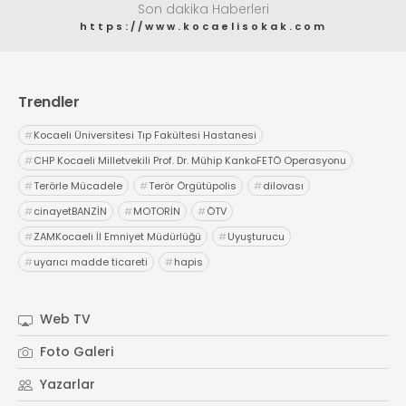
Son dakika Haberleri
https://www.kocaelisokak.com
Trendler
#
Kocaeli Üniversitesi Tıp Fakültesi Hastanesi
#
CHP Kocaeli Milletvekili Prof. Dr. Mühip KankoFETÖ Operasyonu
#
Terörle Mücadele
#
Terör Örgütüpolis
#
dilovası
#
cinayetBANZİN
#
MOTORİN
#
ÖTV
#
ZAMKocaeli İl Emniyet Müdürlüğü
#
Uyuşturucu
#
uyarıcı madde ticareti
#
hapis
Web TV
Foto Galeri
Yazarlar