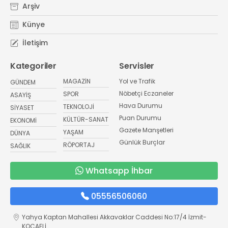
Arşiv
Künye
İletişim
Kategoriler
Servisler
MAGAZİN
Yol ve Trafik
GÜNDEM
Nöbetçi Eczaneler
SPOR
ASAYİŞ
Hava Durumu
TEKNOLOJİ
SİYASET
Puan Durumu
KÜLTÜR-SANAT
EKONOMİ
Gazete Manşetleri
YAŞAM
DÜNYA
Günlük Burçlar
RÖPORTAJ
SAĞLIK
Whatsapp İhbar
05556506060
Yahya Kaptan Mahallesi Akkavaklar Caddesi No:17/4 İzmit-
KOCAELİ