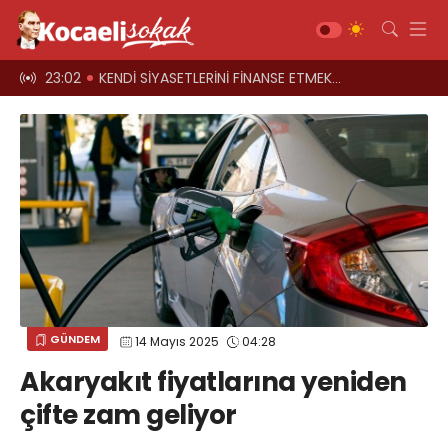
el oyun
23:02
KENDİ SİYASETLERİNİ FİNANSE ETMEK İÇİN KOCAELİ'Yİ HARCIYORLAR
23:00
Üst geçitler, k
Gündem
Siyaset
Asayiş
Ekonomi
Sağlık
Magazin
Spor
GÜNDEM
14 Mayıs 2025
04:28
Diğer
Akaryakıt fiyatlarına yeniden
Teknoloji
çifte zam geliyor
Kültür-Sanat
Web TV
Galeri
Yazarlar