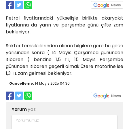
Röportajlar
Yahya Kaptan Mahallesi
Petrol fiyatlarındaki yükselişle birlikte akaryakıt
Akkavaklar Caddesi No:17/4 İzmit-
KOCAELİ
fiyatlarına da yarın ve perşembe günü çifte zam
bekleniyor.
kocaelisokak@gmail.com
Sektör temsilcilerinden alınan bilgilere göre bu gece
yarısından sonra ( 14 Mayıs Çarşamba gününden
itibaren ) benzine 1,5 TL, 15 Mayıs Perşembe
gününden itibaren geçerli olmak üzere motorine ise
1,3 TL zam gelmesi bekleniyor.
Güncelleme:
14 Mayıs 2025 04:30
Yorum
yaz