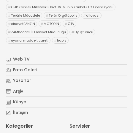
#
CHP Kocaeli Milletvekili Prof. Dr. Mühip KankoFETÖ Operasyonu
#
Terörle Mücadele
#
Terör Örgütüpolis
#
dilovası
#
cinayetBANZİN
#
MOTORİN
#
ÖTV
#
ZAMKocaeli İl Emniyet Müdürlüğü
#
Uyuşturucu
#
uyarıcı madde ticareti
#
hapis
Web TV
Foto Galeri
Yazarlar
Arşiv
Künye
İletişim
Kategoriler
Servisler