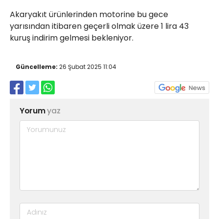
Röportajlar
Akaryakıt ürünlerinden motorine bu gece
Yahya Kaptan Mahallesi
yarısından itibaren geçerli olmak üzere 1 lira 43
Akkavaklar Caddesi No:17/4 İzmit-
kuruş indirim gelmesi bekleniyor.
KOCAELİ
kocaelisokak@gmail.com
Güncelleme:
26 Şubat 2025 11:04
Yorum
yaz