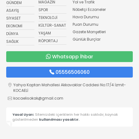
MAGAZİN
Yol ve Trafik
GÜNDEM
Nöbetçi Eczaneler
SPOR
ASAYİŞ
Hava Durumu
TEKNOLOJİ
SİYASET
Puan Durumu
KÜLTÜR-SANAT
EKONOMİ
Gazete Manşetleri
YAŞAM
DÜNYA
Günlük Burçlar
RÖPORTAJ
SAĞLIK
Whatsapp İhbar
05556506060
Yahya Kaptan Mahallesi Akkavaklar Caddesi No:17/4 İzmit-
KOCAELİ
kocaelisokak@gmail.com
Yasal Uyarı:
Sitemizdeki içeriklerin her hakkı saklıdır, kaynak
gösterilmeden
kullanılması yasaktır.