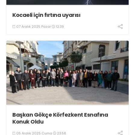
Kocaeli için fırtına uyarısı
07 Aralık 2025 Pazar
12:39
Başkan Gökçe Körfezkent Esnafına
Konuk Oldu
05 Aralık 2025 Cuma
23:58