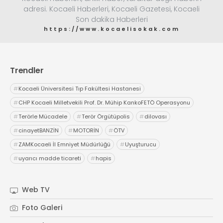
adresi. Kocaeli Haberleri, Kocaeli Gazetesi, Kocaeli
Son dakika Haberleri
https://www.kocaelisokak.com
Trendler
#
Kocaeli Üniversitesi Tıp Fakültesi Hastanesi
#
CHP Kocaeli Milletvekili Prof. Dr. Mühip KankoFETÖ Operasyonu
#
Terörle Mücadele
#
Terör Örgütüpolis
#
dilovası
#
cinayetBANZİN
#
MOTORİN
#
ÖTV
#
ZAMKocaeli İl Emniyet Müdürlüğü
#
Uyuşturucu
#
uyarıcı madde ticareti
#
hapis
Web TV
Foto Galeri