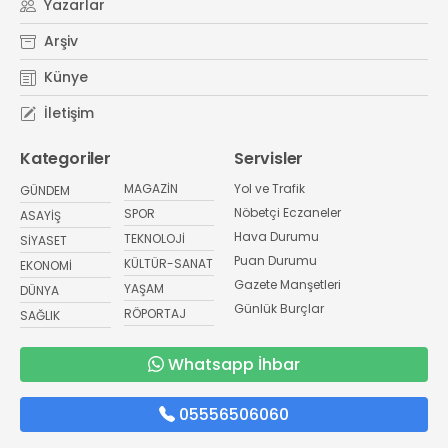
Yazarlar
Arşiv
Künye
İletişim
Kategoriler
Servisler
MAGAZİN
Yol ve Trafik
GÜNDEM
Nöbetçi Eczaneler
SPOR
ASAYİŞ
Hava Durumu
TEKNOLOJİ
SİYASET
Puan Durumu
KÜLTÜR-SANAT
EKONOMİ
Gazete Manşetleri
YAŞAM
DÜNYA
Günlük Burçlar
RÖPORTAJ
SAĞLIK
Whatsapp İhbar
05556506060