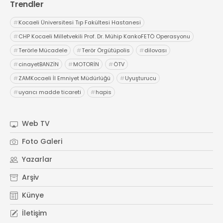
Trendler
#
Kocaeli Üniversitesi Tıp Fakültesi Hastanesi
#
CHP Kocaeli Milletvekili Prof. Dr. Mühip KankoFETÖ Operasyonu
#
Terörle Mücadele
#
Terör Örgütüpolis
#
dilovası
#
cinayetBANZİN
#
MOTORİN
#
ÖTV
#
ZAMKocaeli İl Emniyet Müdürlüğü
#
Uyuşturucu
#
uyarıcı madde ticareti
#
hapis
Web TV
Foto Galeri
Yazarlar
Arşiv
Künye
İletişim