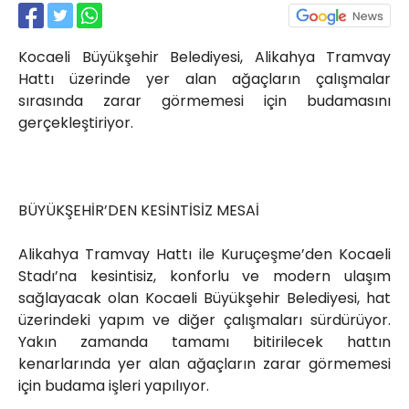
Röportajlar
Yahya Kaptan Mahallesi
Kocaeli Büyükşehir Belediyesi, Alikahya Tramvay
Akkavaklar Caddesi No:17/4 İzmit-
KOCAELİ
Hattı üzerinde yer alan ağaçların çalışmalar
sırasında zarar görmemesi için budamasını
kocaelisokak@gmail.com
gerçekleştiriyor.
BÜYÜKŞEHİR’DEN KESİNTİSİZ MESAİ
Alikahya Tramvay Hattı ile Kuruçeşme’den Kocaeli
Stadı’na kesintisiz, konforlu ve modern ulaşım
sağlayacak olan Kocaeli Büyükşehir Belediyesi, hat
üzerindeki yapım ve diğer çalışmaları sürdürüyor.
Yakın zamanda tamamı bitirilecek hattın
kenarlarında yer alan ağaçların zarar görmemesi
için budama işleri yapılıyor.