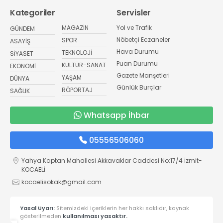
Kategoriler
Servisler
MAGAZİN
Yol ve Trafik
GÜNDEM
Nöbetçi Eczaneler
SPOR
ASAYİŞ
Hava Durumu
TEKNOLOJİ
SİYASET
Puan Durumu
KÜLTÜR-SANAT
EKONOMİ
Gazete Manşetleri
YAŞAM
DÜNYA
Günlük Burçlar
RÖPORTAJ
SAĞLIK
Whatsapp İhbar
05556506060
Yahya Kaptan Mahallesi Akkavaklar Caddesi No:17/4 İzmit-
KOCAELİ
kocaelisokak@gmail.com
Yasal Uyarı:
Sitemizdeki içeriklerin her hakkı saklıdır, kaynak
gösterilmeden
kullanılması yasaktır.