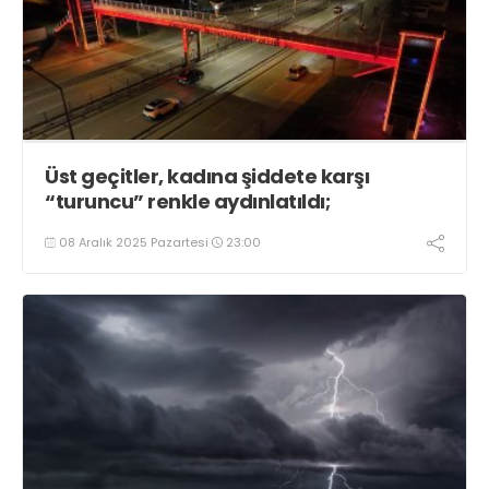
Üst geçitler, kadına şiddete karşı
“turuncu” renkle aydınlatıldı;
08 Aralık 2025 Pazartesi
23:00