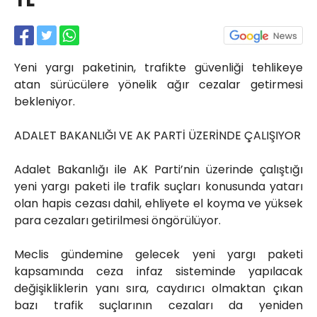
TL
Röportajlar
Yahya Kaptan Mahallesi
Akkavaklar Caddesi No:17/4 İzmit-
KOCAELİ
Yeni yargı paketinin, trafikte güvenliği tehlikeye
kocaelisokak@gmail.com
atan sürücülere yönelik ağır cezalar getirmesi
bekleniyor.
ADALET BAKANLIĞI VE AK PARTİ ÜZERİNDE ÇALIŞIYOR
Adalet Bakanlığı ile AK Parti’nin üzerinde çalıştığı
yeni yargı paketi ile trafik suçları konusunda yatarı
olan hapis cezası dahil, ehliyete el koyma ve yüksek
para cezaları getirilmesi öngörülüyor.
Meclis gündemine gelecek yeni yargı paketi
kapsamında ceza infaz sisteminde yapılacak
değişikliklerin yanı sıra, caydırıcı olmaktan çıkan
bazı trafik suçlarının cezaları da yeniden