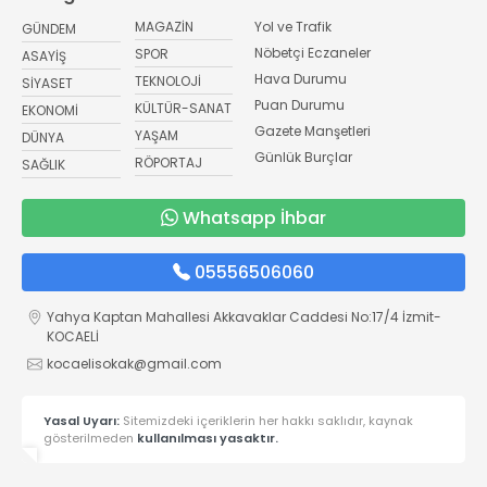
MAGAZİN
Yol ve Trafik
GÜNDEM
Nöbetçi Eczaneler
SPOR
ASAYİŞ
Hava Durumu
TEKNOLOJİ
SİYASET
Puan Durumu
KÜLTÜR-SANAT
EKONOMİ
Gazete Manşetleri
YAŞAM
DÜNYA
Günlük Burçlar
RÖPORTAJ
SAĞLIK
Whatsapp İhbar
05556506060
Yahya Kaptan Mahallesi Akkavaklar Caddesi No:17/4 İzmit-
KOCAELİ
kocaelisokak@gmail.com
Yasal Uyarı:
Sitemizdeki içeriklerin her hakkı saklıdır, kaynak
gösterilmeden
kullanılması yasaktır.