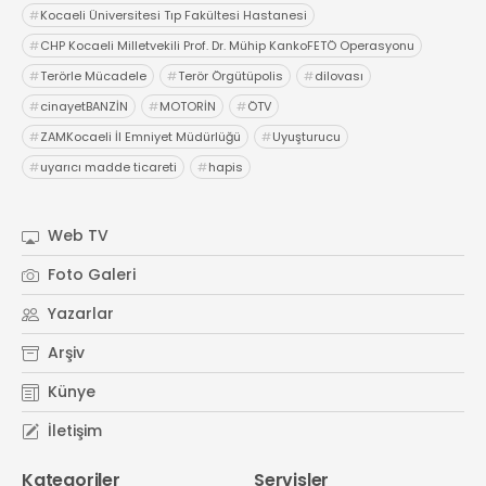
#
Kocaeli Üniversitesi Tıp Fakültesi Hastanesi
#
CHP Kocaeli Milletvekili Prof. Dr. Mühip KankoFETÖ Operasyonu
#
Terörle Mücadele
#
Terör Örgütüpolis
#
dilovası
#
cinayetBANZİN
#
MOTORİN
#
ÖTV
#
ZAMKocaeli İl Emniyet Müdürlüğü
#
Uyuşturucu
#
uyarıcı madde ticareti
#
hapis
Web TV
Foto Galeri
Yazarlar
Arşiv
Künye
İletişim
Kategoriler
Servisler