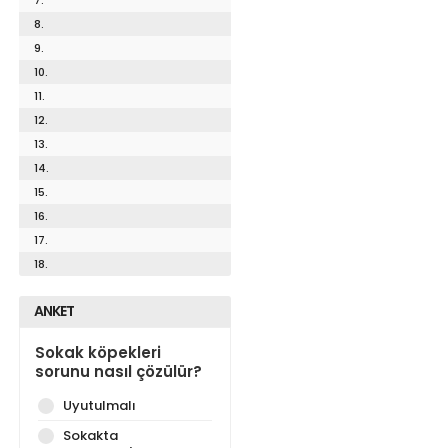
8.
9.
10.
11.
12.
13.
14.
15.
16.
17.
18.
ANKET
Sokak köpekleri
sorunu nasıl çözülür?
Uyutulmalı
Sokakta