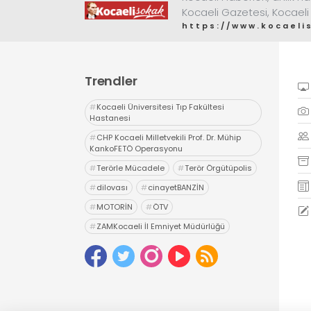
Kocaeli Gazetesi, Kocaeli
https://www.kocaeli
Trendler
#
Kocaeli Üniversitesi Tıp Fakültesi
Hastanesi
#
CHP Kocaeli Milletvekili Prof. Dr. Mühip
KankoFETÖ Operasyonu
#
Terörle Mücadele
#
Terör Örgütüpolis
#
dilovası
#
cinayetBANZİN
#
MOTORİN
#
ÖTV
#
ZAMKocaeli İl Emniyet Müdürlüğü
#
Uyuşturucu
#
uyarıcı madde ticareti
#
hapis