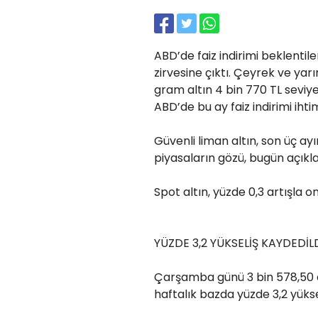
ABD’de faiz indirimi beklentiler
zirvesine çıktı. Çeyrek ve yar
gram altın 4 bin 770 TL seviye
ABD’de bu ay faiz indirimi ihti
Güvenli liman altın, son üç ay
piyasaların gözü, bugün açıkla
Spot altın, yüzde 0,3 artışla 
YÜZDE 3,2 YÜKSELİŞ KAYDEDİL
Çarşamba günü 3 bin 578,50 do
haftalık bazda yüzde 3,2 yükse