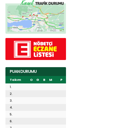
PUAN DURUMU
Takım
O
G
B
M
P
1.
2.
3.
4.
5.
6.
7.