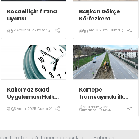
Kocaeli için fırtına
Başkan Gökçe
uyarısı
Körfezkent
Esnafına Konuk
07 Aralık 2025 Pazar
05 Aralık 2025 Cuma
Oldu
12:39
23:58
Kalıcı Yaz Saati
Kartepe
Uygulaması Halkın
tramvayında ilk
Sağlığını Tehdit
kepçe vuruldu
29 Kasım 2025
05 Aralık 2025 Cuma
Ediyor!
Cumartesi
13:55
23:45
ber, taraftar değil haberin adresi. Kocaeli Haberleri,