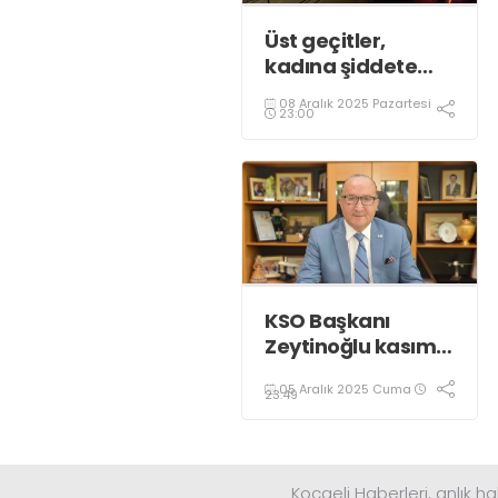
Üst geçitler,
kadına şiddete
karşı “turuncu”
08 Aralık 2025 Pazartesi
renkle aydınlatıldı;
23:00
KSO Başkanı
Zeytinoğlu kasım
ayı dış ticaret
05 Aralık 2025 Cuma
verilerini
23:49
değerlendirdi
Kocaeli Haberleri, anlık ha