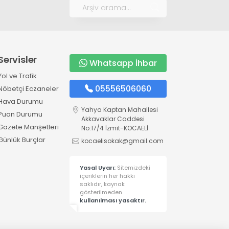
Servisler
Whatsapp İhbar
Yol ve Trafik
05556506060
Nöbetçi Eczaneler
Hava Durumu
Yahya Kaptan Mahallesi
Puan Durumu
Akkavaklar Caddesi
Gazete Manşetleri
No:17/4 İzmit-KOCAELİ
Günlük Burçlar
kocaelisokak@gmail.com
Yasal Uyarı:
Sitemizdeki
içeriklerin her hakkı
saklıdır, kaynak
gösterilmeden
kullanılması yasaktır.