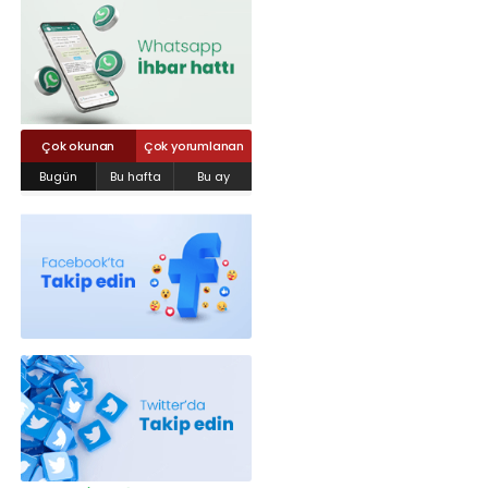
Röportajlar
Yahya Kaptan Mahallesi Akkavaklar
Caddesi No:17/4 İzmit-KOCAELİ
kocaelisokak@gmail.com
Çok okunan
Çok yorumlanan
Bugün
Bu hafta
Bu ay