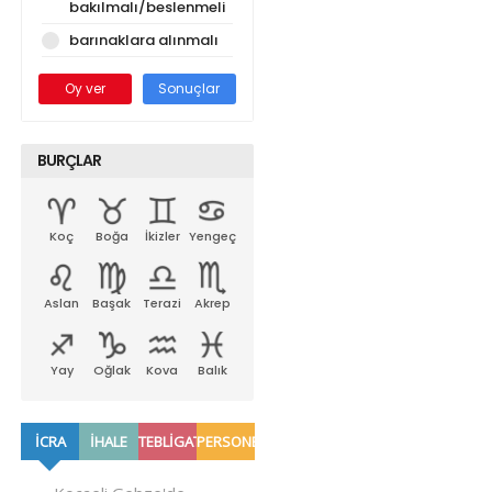
bakılmalı/beslenmeli
barınaklara alınmalı
Oy ver
Sonuçlar
BURÇLAR
Koç
Boğa
İkizler
Yengeç
Aslan
Başak
Terazi
Akrep
Yay
Oğlak
Kova
Balık