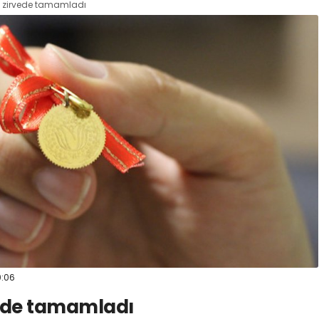
yı zirvede tamamladı
:06
vede tamamladı