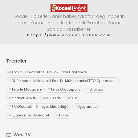
Kocaeli Haberleri, anlık haber, taraftar değil haberin
adresi. Kocaeli Haberleri, Kocaeli Gazetesi, Kocaeli
Son dakika Haberleri
https://www.kocaelisokak.com
Trendler
#
Kocaeli Üniversitesi Tıp Fakültesi Hastanesi
#
CHP Kocaeli Milletvekili Prof. Dr. Mühip KankoFETÖ Operasyonu
#
Terörle Mücadele
#
Terör Örgütüpolis
#
dilovası
#
cinayetBANZİN
#
MOTORİN
#
ÖTV
#
ZAMKocaeli İl Emniyet Müdürlüğü
#
Uyuşturucu
#
uyarıcı madde ticareti
#
hapis
Web TV