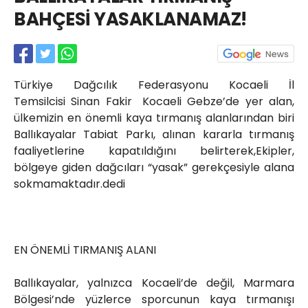
Röportajlar
BAHÇESİ YASAKLANAMAZ!
Yahya Kaptan Mahallesi
Akkavaklar Caddesi No:17/4 İzmit-
KOCAELİ
kocaelisokak@gmail.com
Türkiye Dağcılık Federasyonu Kocaeli İl
Temsilcisi Sinan Fakir
Kocaeli Gebze’de yer alan,
ülkemizin en önemli kaya tırmanış alanlarından biri
Ballıkayalar Tabiat Parkı, alınan kararla tırmanış
faaliyetlerine kapatıldığını belirterek,Ekipler,
bölgeye giden dağcıları “yasak” gerekçesiyle alana
sokmamaktadır.dedi
EN ÖNEMLİ TIRMANIŞ ALANI
Ballıkayalar, yalnızca Kocaeli’de değil, Marmara
Bölgesi’nde yüzlerce sporcunun kaya tırmanışı