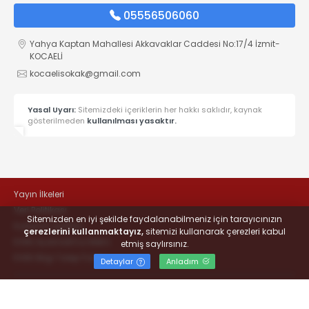
05556506060
Yahya Kaptan Mahallesi Akkavaklar Caddesi No:17/4 İzmit-
KOCAELİ
kocaelisokak@gmail.com
Yasal Uyarı:
Sitemizdeki içeriklerin her hakkı saklıdır, kaynak
gösterilmeden
kullanılması yasaktır.
Yayın İlkeleri
Veri Politikası
Sitemizden en iyi şekilde faydalanabilmeniz için tarayıcınızın
Kullanım Şartları
çerezlerini kullanmaktayız,
sitemizi kullanarak çerezleri kabul
KVKK Aydınlatma Metni
etmiş saylırsınız.
KVKK Bilgi Talep Formu
Detaylar
Anladım
© 2022
#KOCAELİSOKAK - Hayatta Haber Var
- Tüm hakları
saklıdır.