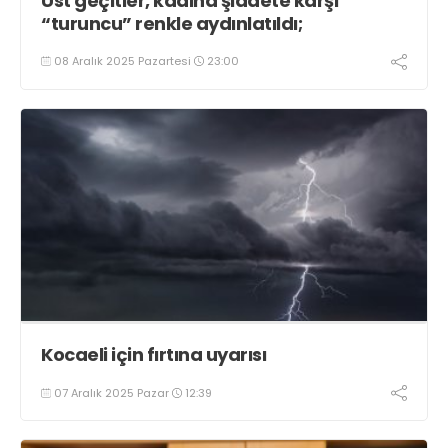
Üst geçitler, kadına şiddete karşı
“turuncu” renkle aydınlatıldı;
08 Aralık 2025 Pazartesi
23:00
Kocaeli için fırtına uyarısı
07 Aralık 2025 Pazar
12:39