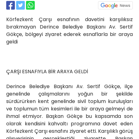
Röportajlar
Yahya Kaptan Mahallesi
Körfezkent Çarşı esnafının davetini karşılıksız
Akkavaklar Caddesi No:17/4 İzmit-
KOCAELİ
bırakmayan Derince Belediye Başkanı Av. Sertif
Gökçe, bölgeyi ziyaret ederek esnaflarla bir araya
kocaelisokak@gmail.com
geldi
ÇARŞI ESNAFIYLA BİR ARAYA GELDİ
Derince Belediye Başkanı Av. Sertif Gökçe, ilçe
genelinde çalışmalarını yoğun bir şekilde
sürdürürken kent genelinde sivil toplum kuruluşları
ve toplumun tüm kesimleri ile bir araya gelmeyi de
ihmal etmiyor. Başkan Gökçe bu kapsamda son
olarak kendisini kahvaltı programına davet eden
Körfezkent Çarşı esnafını ziyaret etti. Karşılıklı görüş
alışverişinin gerçekleştiği ziyarette Başkan