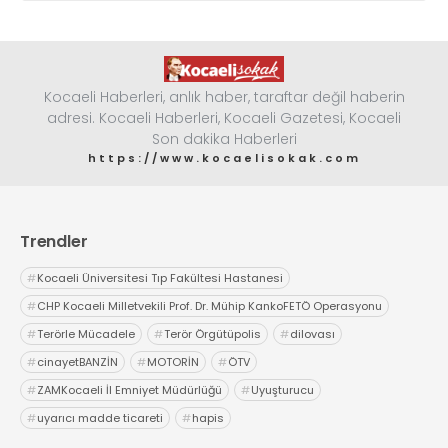
Kocaeli Haberleri, anlık haber, taraftar değil haberin
adresi. Kocaeli Haberleri, Kocaeli Gazetesi, Kocaeli
Son dakika Haberleri
https://www.kocaelisokak.com
Trendler
#
Kocaeli Üniversitesi Tıp Fakültesi Hastanesi
#
CHP Kocaeli Milletvekili Prof. Dr. Mühip KankoFETÖ Operasyonu
#
Terörle Mücadele
#
Terör Örgütüpolis
#
dilovası
#
cinayetBANZİN
#
MOTORİN
#
ÖTV
#
ZAMKocaeli İl Emniyet Müdürlüğü
#
Uyuşturucu
#
uyarıcı madde ticareti
#
hapis