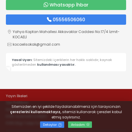
Whatsapp İhbar
05556506060
Yahya Kaptan Mahallesi Akkavaklar Caddesi No:17/4 İzmit-
KOCAELİ
kocaelisokak@gmail.com
Yasal Uyarı:
Sitemizdeki içeriklerin her hakkı saklıdır, kaynak
gösterilmeden
kullanılması yasaktır.
Yayın İlkeleri
Veri Politikası
Sitemizden en iyi şekilde faydalanabilmeniz için tarayıcınızın
Kullanım Şartları
çerezlerini kullanmaktayız,
sitemizi kullanarak çerezleri kabul
KVKK Aydınlatma Metni
etmiş saylırsınız.
KVKK Bilgi Talep Formu
Detaylar
Anladım