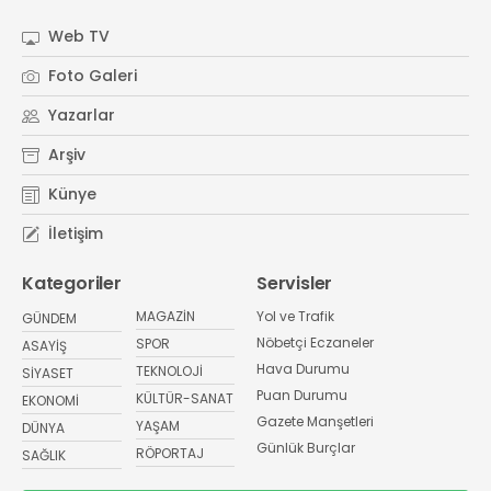
Web TV
Foto Galeri
Yazarlar
Arşiv
Künye
İletişim
Kategoriler
Servisler
MAGAZİN
Yol ve Trafik
GÜNDEM
Nöbetçi Eczaneler
SPOR
ASAYİŞ
Hava Durumu
TEKNOLOJİ
SİYASET
Puan Durumu
KÜLTÜR-SANAT
EKONOMİ
Gazete Manşetleri
YAŞAM
DÜNYA
Günlük Burçlar
RÖPORTAJ
SAĞLIK