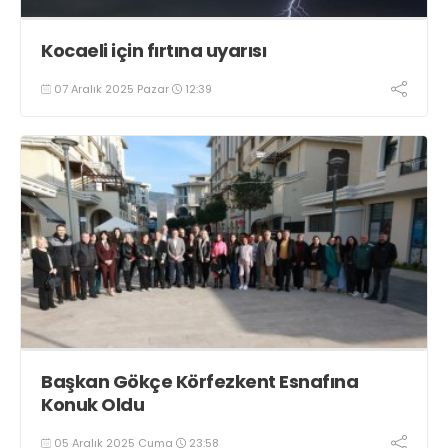
Kocaeli için fırtına uyarısı
07 Aralık 2025 Pazar
12:39
Başkan Gökçe Körfezkent Esnafına
Konuk Oldu
05 Aralık 2025 Cuma
23:58