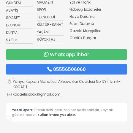
MAGAZİN
Yol ve Trafik
GÜNDEM
Nöbetçi Eczaneler
SPOR
ASAYİŞ
Hava Durumu
TEKNOLOJİ
SİYASET
Puan Durumu
KÜLTÜR-SANAT
EKONOMİ
Gazete Manşetleri
YAŞAM
DÜNYA
Günlük Burçlar
RÖPORTAJ
SAĞLIK
Whatsapp İhbar
05556506060
Yahya Kaptan Mahallesi Akkavaklar Caddesi No:17/4 İzmit-
KOCAELİ
kocaelisokak@gmail.com
Yasal Uyarı:
Sitemizdeki içeriklerin her hakkı saklıdır, kaynak
gösterilmeden
kullanılması yasaktır.