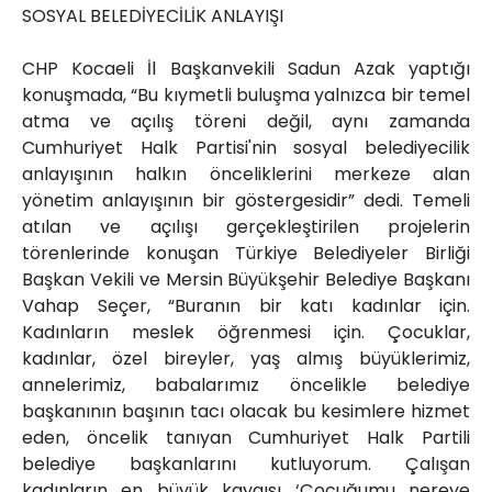
SOSYAL BELEDİYECİLİK ANLAYIŞI
CHP Kocaeli İl Başkanvekili Sadun Azak yaptığı
konuşmada, “Bu kıymetli buluşma yalnızca bir temel
atma ve açılış töreni değil, aynı zamanda
Cumhuriyet Halk Partisi'nin sosyal belediyecilik
anlayışının halkın önceliklerini merkeze alan
yönetim anlayışının bir göstergesidir” dedi. Temeli
atılan ve açılışı gerçekleştirilen projelerin
törenlerinde konuşan Türkiye Belediyeler Birliği
Başkan Vekili ve Mersin Büyükşehir Belediye Başkanı
Vahap Seçer, “Buranın bir katı kadınlar için.
Kadınların meslek öğrenmesi için. Çocuklar,
kadınlar, özel bireyler, yaş almış büyüklerimiz,
annelerimiz, babalarımız öncelikle belediye
başkanının başının tacı olacak bu kesimlere hizmet
eden, öncelik tanıyan Cumhuriyet Halk Partili
belediye başkanlarını kutluyorum. Çalışan
kadınların en büyük kaygısı ‘Çocuğumu nereye