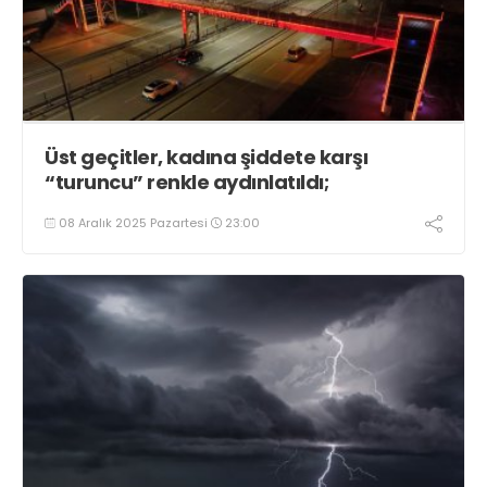
Üst geçitler, kadına şiddete karşı
“turuncu” renkle aydınlatıldı;
08 Aralık 2025 Pazartesi
23:00