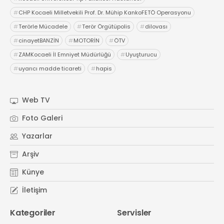
#
CHP Kocaeli Milletvekili Prof. Dr. Mühip KankoFETÖ Operasyonu
#
Terörle Mücadele
#
Terör Örgütüpolis
#
dilovası
#
cinayetBANZİN
#
MOTORİN
#
ÖTV
#
ZAMKocaeli İl Emniyet Müdürlüğü
#
Uyuşturucu
#
uyarıcı madde ticareti
#
hapis
Web TV
Foto Galeri
Yazarlar
Arşiv
Künye
İletişim
Kategoriler
Servisler