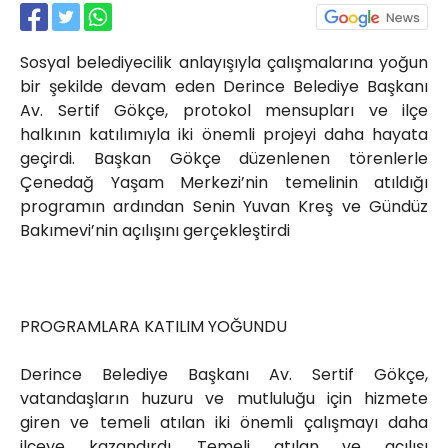
Röportajlar
Yahya Kaptan Mahallesi
Sosyal belediyecilik anlayışıyla çalışmalarına yoğun
Akkavaklar Caddesi No:17/4 İzmit-
KOCAELİ
bir şekilde devam eden Derince Belediye Başkanı
Av. Sertif Gökçe, protokol mensupları ve ilçe
kocaelisokak@gmail.com
halkının katılımıyla iki önemli projeyi daha hayata
geçirdi. Başkan Gökçe düzenlenen törenlerle
Çenedağ Yaşam Merkezi’nin temelinin atıldığı
programın ardından Senin Yuvan Kreş ve Gündüz
Bakımevi’nin açılışını gerçekleştirdi
PROGRAMLARA KATILIM YOĞUNDU
Derince Belediye Başkanı Av. Sertif Gökçe,
vatandaşların huzuru ve mutluluğu için hizmete
giren ve temeli atılan iki önemli çalışmayı daha
ilçeye kazandırdı. Temeli atılan ve açılışı