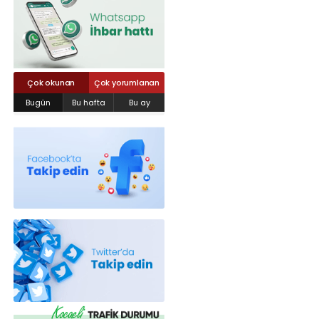
Röportajlar
Yahya Kaptan Mahallesi Akkavaklar
Caddesi No:17/4 İzmit-KOCAELİ
kocaelisokak@gmail.com
Çok okunan
Çok yorumlanan
Bugün
Bu hafta
Bu ay