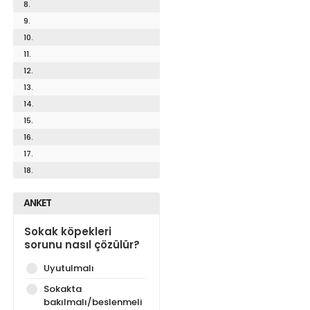
8.
9.
10.
11.
12.
13.
14.
15.
16.
17.
18.
ANKET
Sokak köpekleri
sorunu nasıl çözülür?
Uyutulmalı
Sokakta
bakılmalı/beslenmeli