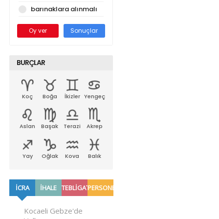
barınaklara alınmalı
Oy ver
Sonuçlar
BURÇLAR
Koç
Boğa
İkizler
Yengeç
Aslan
Başak
Terazi
Akrep
Yay
Oğlak
Kova
Balık