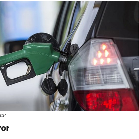
3:34
yor