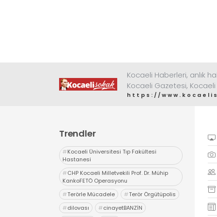
Kocaeli Haberleri, anlık ha
Kocaeli Gazetesi, Kocaeli
https://www.kocaeli
Trendler
#
Kocaeli Üniversitesi Tıp Fakültesi
Hastanesi
#
CHP Kocaeli Milletvekili Prof. Dr. Mühip
KankoFETÖ Operasyonu
#
Terörle Mücadele
#
Terör Örgütüpolis
#
dilovası
#
cinayetBANZİN