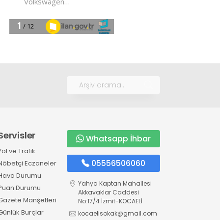
Servisler
Whatsapp İhbar
Yol ve Trafik
05556506060
Nöbetçi Eczaneler
Hava Durumu
Yahya Kaptan Mahallesi
Puan Durumu
Akkavaklar Caddesi
Gazete Manşetleri
No:17/4 İzmit-KOCAELİ
Günlük Burçlar
kocaelisokak@gmail.com