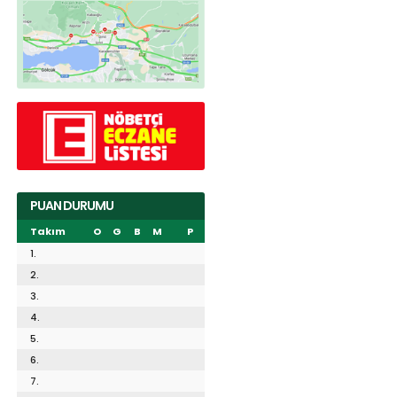
PUAN DURUMU
Takım
O
G
B
M
P
1.
2.
3.
4.
5.
6.
7.