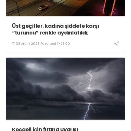
Üst geçitler, kadına şiddete karşı
“turuncu” renkle aydınlatıldı;
08 Aralık 2025 Pazartesi
23:00
Kocaeli için fırtına uyarısı