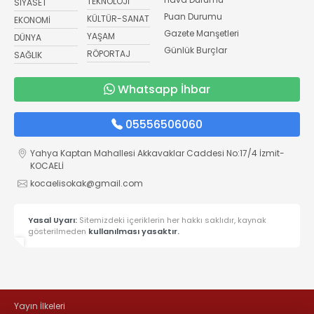
TEKNOLOJİ
SİYASET
Puan Durumu
KÜLTÜR-SANAT
EKONOMİ
Gazete Manşetleri
YAŞAM
DÜNYA
Günlük Burçlar
RÖPORTAJ
SAĞLIK
Whatsapp İhbar
05556506060
Yahya Kaptan Mahallesi Akkavaklar Caddesi No:17/4 İzmit-
KOCAELİ
kocaelisokak@gmail.com
Yasal Uyarı:
Sitemizdeki içeriklerin her hakkı saklıdır, kaynak
gösterilmeden
kullanılması yasaktır.
Yayın İlkeleri