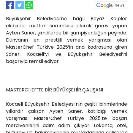
Röportajlar
Yahya Kaptan Mahallesi
Büyükşehir Belediyesi’ne bağlı Beyaz Kalpler
Akkavaklar Caddesi No:17/4 İzmit-
KOCAELİ
ekibinde mutfak sorumlusu olarak görev yapan
Ayten Saner, şimdilerde bir şampiyonluğun peşinde.
kocaelisokak@gmail.com
Dünyanın en prestijli yemek yarışması olan
MasterChef Türkiye 2025’in ana kadrosuna giren
Saner, Kocaeli’yi ve Büyükşehir Belediyesi’ni
başarıyla temsil ediyor.
MASTERCHEF’TE BİR BÜYÜKŞEHİR ÇALIŞANI
Kocaeli Büyükşehir Belediyesi’nin çeşitli birimlerinde
yıllardır çalışan Ayten Saner, katıldığı yemek
yarışması MasterChef Türkiye 2025’te başarı
merdivenlerini adım adım çıkıyor. Lokanta, otel,
huzurevi ve bakımevlerinin mutfaklarında çalışarak