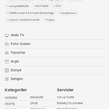
#
cinayetBANZİN
#
MOTORİN
#
ÖTV
#
ZAMKocaeli İl Emniyet Müdürlüğü
#
Uyuşturucu
#
uyarıcı madde ticareti
#
hapis
Web TV
Foto Galeri
Yazarlar
Arşiv
Künye
İletişim
Kategoriler
Servisler
MAGAZİN
Yol ve Trafik
GÜNDEM
Nöbetçi Eczaneler
SPOR
ASAYİŞ
Hava Durumu