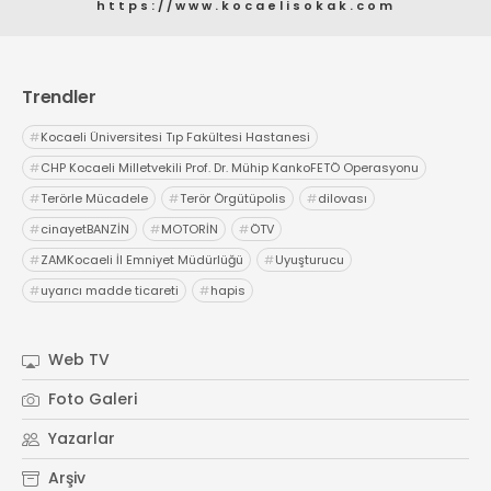
https://www.kocaelisokak.com
Trendler
#
Kocaeli Üniversitesi Tıp Fakültesi Hastanesi
#
CHP Kocaeli Milletvekili Prof. Dr. Mühip KankoFETÖ Operasyonu
#
Terörle Mücadele
#
Terör Örgütüpolis
#
dilovası
#
cinayetBANZİN
#
MOTORİN
#
ÖTV
#
ZAMKocaeli İl Emniyet Müdürlüğü
#
Uyuşturucu
#
uyarıcı madde ticareti
#
hapis
Web TV
Foto Galeri
Yazarlar
Arşiv