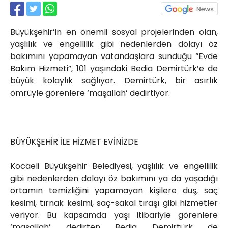
Röportajlar
Yahya Kaptan Mahallesi
Büyükşehir’in en önemli sosyal projelerinden olan,
Akkavaklar Caddesi No:17/4 İzmit-
KOCAELİ
yaşlılık ve engellilik gibi nedenlerden dolayı öz
bakımını yapamayan vatandaşlara sunduğu “Evde
kocaelisokak@gmail.com
Bakım Hizmeti”, 101 yaşındaki Bedia Demirtürk’e de
büyük kolaylık sağlıyor. Demirtürk, bir asırlık
ömrüyle görenlere ‘maşallah’ dedirtiyor.
BÜYÜKŞEHİR İLE HİZMET EVİNİZDE
Kocaeli Büyükşehir Belediyesi, yaşlılık ve engellilik
gibi nedenlerden dolayı öz bakımını ya da yaşadığı
ortamın temizliğini yapamayan kişilere duş, saç
kesimi, tırnak kesimi, saç-sakal tıraşı gibi hizmetler
veriyor. Bu kapsamda yaşı itibariyle görenlere
‘maşallah’ dedirten Bedia Demirtürk de