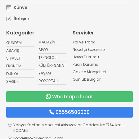
Künye
İletişim
Kategoriler
Servisler
MAGAZİN
Yol ve Trafik
GÜNDEM
Nöbetçi Eczaneler
SPOR
ASAYİŞ
Hava Durumu
TEKNOLOJİ
SİYASET
Puan Durumu
KÜLTÜR-SANAT
EKONOMİ
Gazete Manşetleri
YAŞAM
DÜNYA
Günlük Burçlar
RÖPORTAJ
SAĞLIK
Whatsapp İhbar
05556506060
Yahya Kaptan Mahallesi Akkavaklar Caddesi No:17/4 İzmit-
KOCAELİ
kocaelisokak@gmail.com