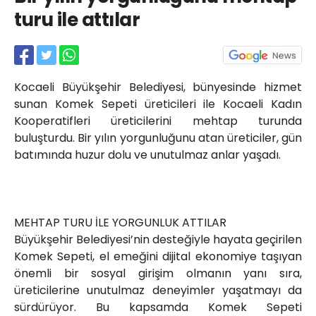
Röportajlar
turu ile attılar
Yahya Kaptan Mahallesi
Akkavaklar Caddesi No:17/4 İzmit-
KOCAELİ
kocaelisokak@gmail.com
Kocaeli Büyükşehir Belediyesi, bünyesinde hizmet
sunan Komek Sepeti üreticileri ile Kocaeli Kadın
Kooperatifleri üreticilerini mehtap turunda
buluşturdu. Bir yılın yorgunluğunu atan üreticiler, gün
batımında huzur dolu ve unutulmaz anlar yaşadı.
MEHTAP TURU İLE YORGUNLUK ATTILAR
Büyükşehir Belediyesi’nin desteğiyle hayata geçirilen
Komek Sepeti, el emeğini dijital ekonomiye taşıyan
önemli bir sosyal girişim olmanın yanı sıra,
üreticilerine unutulmaz deneyimler yaşatmayı da
sürdürüyor. Bu kapsamda Komek Sepeti