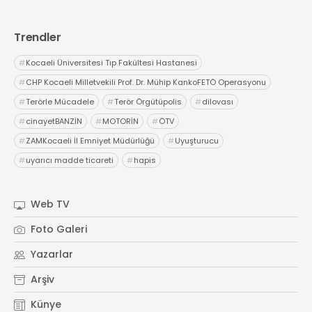
Trendler
#
Kocaeli Üniversitesi Tıp Fakültesi Hastanesi
#
CHP Kocaeli Milletvekili Prof. Dr. Mühip KankoFETÖ Operasyonu
#
Terörle Mücadele
#
Terör Örgütüpolis
#
dilovası
#
cinayetBANZİN
#
MOTORİN
#
ÖTV
#
ZAMKocaeli İl Emniyet Müdürlüğü
#
Uyuşturucu
#
uyarıcı madde ticareti
#
hapis
Web TV
Foto Galeri
Yazarlar
Arşiv
Künye