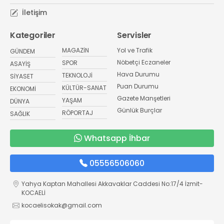
İletişim
Kategoriler
Servisler
MAGAZİN
Yol ve Trafik
GÜNDEM
Nöbetçi Eczaneler
SPOR
ASAYİŞ
Hava Durumu
TEKNOLOJİ
SİYASET
Puan Durumu
KÜLTÜR-SANAT
EKONOMİ
Gazete Manşetleri
YAŞAM
DÜNYA
Günlük Burçlar
RÖPORTAJ
SAĞLIK
Whatsapp İhbar
05556506060
Yahya Kaptan Mahallesi Akkavaklar Caddesi No:17/4 İzmit-
KOCAELİ
kocaelisokak@gmail.com