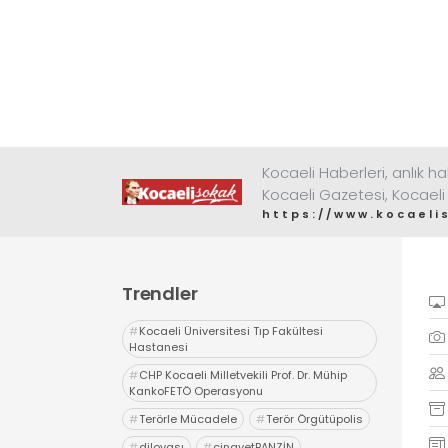
Kocaeli Haberleri, anlık ha
Kocaeli Gazetesi, Kocaeli
https://www.kocaeli
Trendler
#
Kocaeli Üniversitesi Tıp Fakültesi
Hastanesi
#
CHP Kocaeli Milletvekili Prof. Dr. Mühip
KankoFETÖ Operasyonu
#
Terörle Mücadele
#
Terör Örgütüpolis
#
dilovası
#
cinayetBANZİN