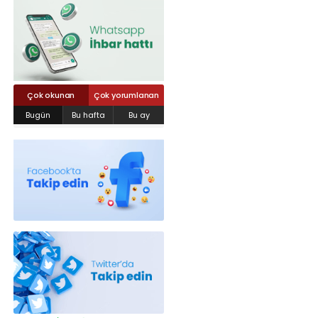
Röportajlar
Yahya Kaptan Mahallesi Akkavaklar
Caddesi No:17/4 İzmit-KOCAELİ
kocaelisokak@gmail.com
Çok okunan
Çok yorumlanan
Bugün
Bu hafta
Bu ay