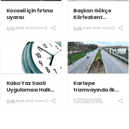
Kocaeli için fırtına
Başkan Gökçe
uyarısı
Körfezkent
Esnafına Konuk
07 Aralık 2025 Pazar
05 Aralık 2025 Cuma
Oldu
12:39
23:58
Kalıcı Yaz Saati
Kartepe
Uygulaması Halkın
tramvayında ilk
Sağlığını Tehdit
kepçe vuruldu
29 Kasım 2025
05 Aralık 2025 Cuma
Ediyor!
Cumartesi
13:55
23:45