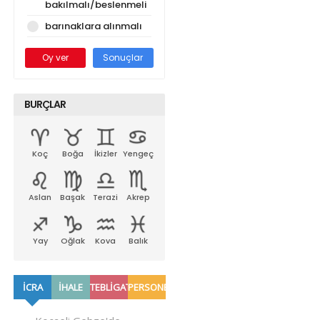
bakılmalı/beslenmeli
barınaklara alınmalı
Oy ver
Sonuçlar
BURÇLAR
Koç
Boğa
İkizler
Yengeç
Aslan
Başak
Terazi
Akrep
Yay
Oğlak
Kova
Balık