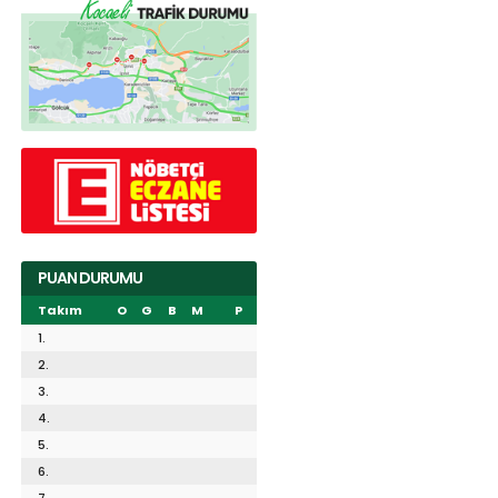
PUAN DURUMU
Takım
O
G
B
M
P
1.
2.
3.
4.
5.
6.
7.