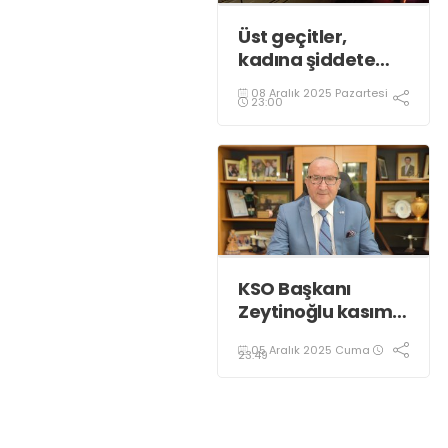
Üst geçitler,
kadına şiddete
karşı “turuncu”
08 Aralık 2025 Pazartesi
renkle aydınlatıldı;
23:00
KSO Başkanı
Zeytinoğlu kasım
ayı dış ticaret
05 Aralık 2025 Cuma
verilerini
23:49
değerlendirdi