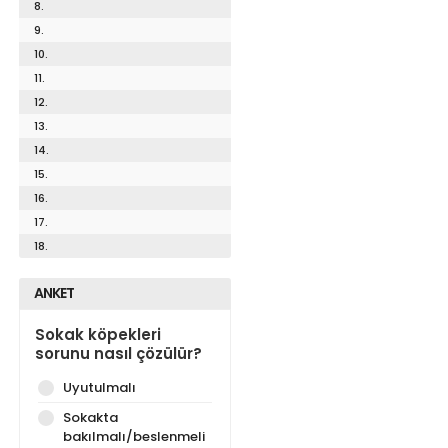
8.
9.
10.
11.
12.
13.
14.
15.
16.
17.
18.
ANKET
Sokak köpekleri
sorunu nasıl çözülür?
Uyutulmalı
Sokakta
bakılmalı/beslenmeli