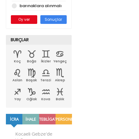
barınaklara alınmalı
Oy ver
Sonuçlar
BURÇLAR
Koç
Boğa
İkizler
Yengeç
Aslan
Başak
Terazi
Akrep
Yay
Oğlak
Kova
Balık