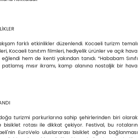
LİKLER
kşam farklı etkinlikler düzenlendi. Kocaeli turizm temalı
leri, Kocaeli tanıtım filmleri, hediyelik ürünler ve açık hava
m eğlendi hem de kenti yakından tanıdı. “Hababam Sınıfı
ve patlamış mısır ikramı, kamp alanına nostaljik bir hava
ANDI
doğa turizmi parkurlarına sahip şehirlerinden biri olarak
bisiklet rotası ile dikkat çekiyor. Festival, bu rotaların
aeli'nin EuroVelo uluslararası bisiklet ağına bağlanması