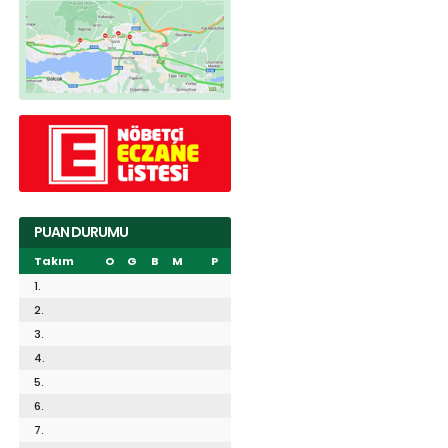
PUAN DURUMU
Takım
O
G
B
M
P
1.
2.
3.
4.
5.
6.
7.