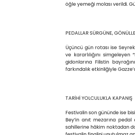
öğle yemeği molası verildi. G
PEDALLAR SÜRGÜNE, GÖNÜLLER
Üçüncü gün rotası ise Seyrek P
ve kararlılığını simgeleyen
gidonlarına Filistin bayrağı
farkındalık etkinliğiyle Gazze
TARİHİ YOLCULUKLA KAPANIŞ
Festivalin son gününde ise bisi
Bey’in anıt mezarına pedal 
sahillerine hâkim noktadan doğ
festivalin finalini unutulmaz an