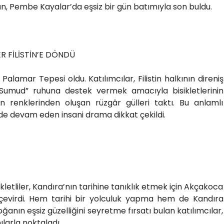
ün, Pembe Kayalar’da eşsiz bir gün batımıyla son buldu.
 FİLİSTİN’E DÖNDÜ
alamar Tepesi oldu. Katılımcılar, Filistin halkının direniş
 “Sumud” ruhuna destek vermek amacıyla bisikletlerinin
nın renklerinden oluşan rüzgâr gülleri taktı. Bu anlamlı
’de devam eden insani drama dikkat çekildi.
kletliler, Kandıra’nın tarihine tanıklık etmek için Akçakoca
çevirdi. Hem tarihi bir yolculuk yapma hem de Kandıra
anın eşsiz güzelliğini seyretme fırsatı bulan katılımcılar,
ılarla noktaladı.