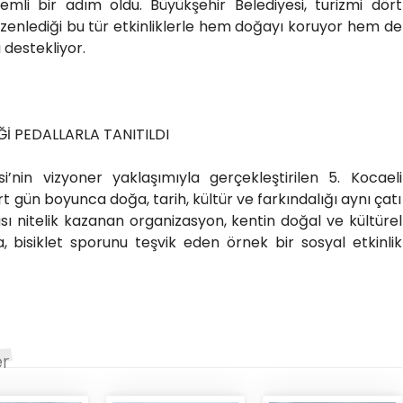
mli bir adım oldu. Büyükşehir Belediyesi, turizmi dört
enlediği bu tür etkinliklerle hem doğayı koruyor hem de
ı destekliyor.
İ PEDALLARLA TANITILDI
i’nin vizyoner yaklaşımıyla gerçekleştirilen 5. Kocaeli
ört gün boyunca doğa, tarih, kültür ve farkındalığı aynı çatı
ası nitelik kazanan organizasyon, kentin doğal ve kültürel
a, bisiklet sporunu teşvik eden örnek bir sosyal etkinlik
er