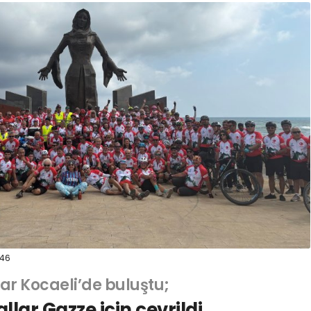
:46
lar Kocaeli’de buluştu;
llar Gazze için çevrildi