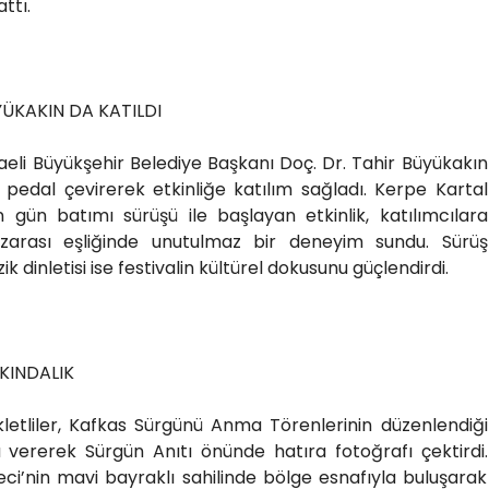
ttı.
ÜKAKIN DA KATILDI
caeli Büyükşehir Belediye Başkanı Doç. Dr. Tahir Büyükakın
te pedal çevirerek etkinliğe katılım sağladı. Kerpe Kartal
en gün batımı sürüşü ile başlayan etkinlik, katılımcılara
nzarası eşliğinde unutulmaz bir deneyim sundu. Sürüş
 dinletisi ise festivalin kültürel dokusunu güçlendirdi.
KINDALIK
ikletliler, Kafkas Sürgünü Anma Törenlerinin düzenlendiği
 vererek Sürgün Anıtı önünde hatıra fotoğrafı çektirdi.
ci’nin mavi bayraklı sahilinde bölge esnafıyla buluşarak