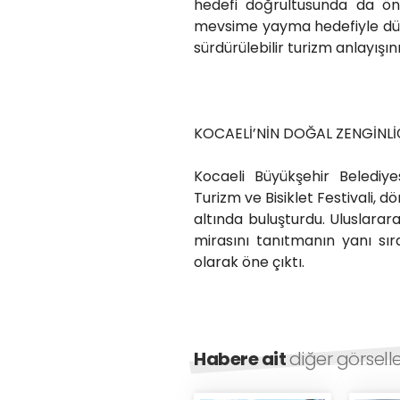
hedefi doğrultusunda da öne
mevsime yayma hedefiyle düz
sürdürülebilir turizm anlayışın
KOCAELİ’NİN DOĞAL ZENGİNLİĞ
Kocaeli Büyükşehir Belediyes
Turizm ve Bisiklet Festivali, d
altında buluşturdu. Uluslarar
mirasını tanıtmanın yanı sır
olarak öne çıktı.
Habere ait
diğer görsell