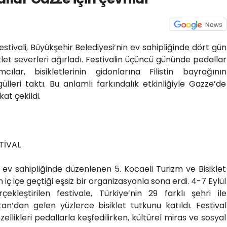
estivali, Büyükşehir Belediyesi’nin ev sahipliğinde dört gün
let severleri ağırladı. Festivalin üçüncü gününde pedallar
mcılar, bisikletlerinin gidonlarına Filistin bayrağının
lleri taktı. Bu anlamlı farkındalık etkinliğiyle Gazze’de
at çekildi.
TİVAL
 ev sahipliğinde düzenlenen 5. Kocaeli Turizm ve Bisiklet
n iç içe geçtiği eşsiz bir organizasyonla sona erdi. 4-7 Eylül
ekleştirilen festivale, Türkiye’nin 29 farklı şehri ile
tan’dan gelen yüzlerce bisiklet tutkunu katıldı. Festival
llikleri pedallarla keşfedilirken, kültürel miras ve sosyal