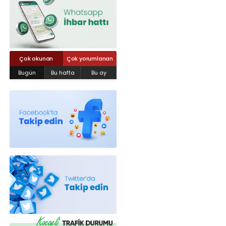
Röportajlar
Yahya Kaptan Mahallesi Akkavaklar
Caddesi No:17/4 İzmit-KOCAELİ
kocaelisokak@gmail.com
Çok okunan
Çok yorumlanan
Bugün
Bu hafta
Bu ay