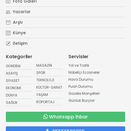
Foto Galeri
Yazarlar
Arşiv
Künye
İletişim
Kategoriler
Servisler
MAGAZİN
Yol ve Trafik
GÜNDEM
Nöbetçi Eczaneler
SPOR
ASAYİŞ
Hava Durumu
TEKNOLOJİ
SİYASET
Puan Durumu
KÜLTÜR-SANAT
EKONOMİ
Gazete Manşetleri
YAŞAM
DÜNYA
Günlük Burçlar
RÖPORTAJ
SAĞLIK
Whatsapp İhbar