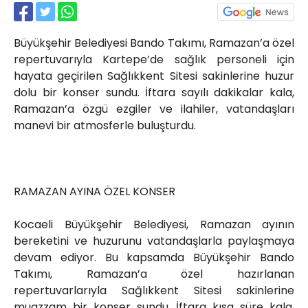
Röportajlar
Yahya Kaptan Mahallesi
Büyükşehir Belediyesi Bando Takımı, Ramazan’a özel
Akkavaklar Caddesi No:17/4 İzmit-
KOCAELİ
repertuvarıyla Kartepe’de sağlık personeli için
hayata geçirilen Sağlıkkent Sitesi sakinlerine huzur
kocaelisokak@gmail.com
dolu bir konser sundu. İftara sayılı dakikalar kala,
Ramazan’a özgü ezgiler ve ilahiler, vatandaşları
manevi bir atmosferle buluşturdu.
RAMAZAN AYINA ÖZEL KONSER
Kocaeli Büyükşehir Belediyesi, Ramazan ayının
bereketini ve huzurunu vatandaşlarla paylaşmaya
devam ediyor. Bu kapsamda Büyükşehir Bando
Takımı, Ramazan’a özel hazırlanan
repertuvarlarıyla Sağlıkkent Sitesi sakinlerine
muazzam bir konser sundu. İftara kısa süre kala,