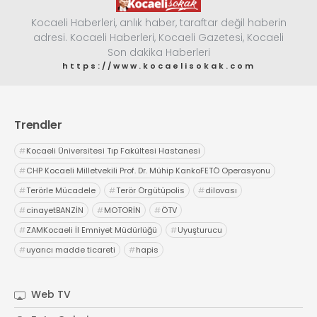
Kocaeli Haberleri, anlık haber, taraftar değil haberin
adresi. Kocaeli Haberleri, Kocaeli Gazetesi, Kocaeli
Son dakika Haberleri
https://www.kocaelisokak.com
Trendler
#
Kocaeli Üniversitesi Tıp Fakültesi Hastanesi
#
CHP Kocaeli Milletvekili Prof. Dr. Mühip KankoFETÖ Operasyonu
#
Terörle Mücadele
#
Terör Örgütüpolis
#
dilovası
#
cinayetBANZİN
#
MOTORİN
#
ÖTV
#
ZAMKocaeli İl Emniyet Müdürlüğü
#
Uyuşturucu
#
uyarıcı madde ticareti
#
hapis
Web TV