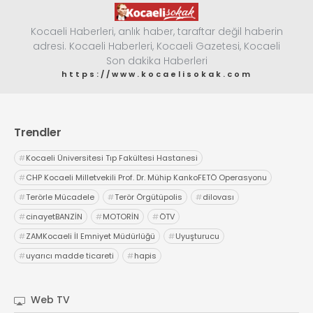
Kocaeli Haberleri, anlık haber, taraftar değil haberin
adresi. Kocaeli Haberleri, Kocaeli Gazetesi, Kocaeli
Son dakika Haberleri
https://www.kocaelisokak.com
Trendler
#
Kocaeli Üniversitesi Tıp Fakültesi Hastanesi
#
CHP Kocaeli Milletvekili Prof. Dr. Mühip KankoFETÖ Operasyonu
#
Terörle Mücadele
#
Terör Örgütüpolis
#
dilovası
#
cinayetBANZİN
#
MOTORİN
#
ÖTV
#
ZAMKocaeli İl Emniyet Müdürlüğü
#
Uyuşturucu
#
uyarıcı madde ticareti
#
hapis
Web TV