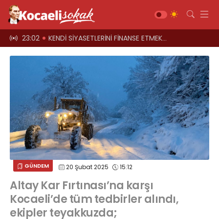
el oyun
23:02
KENDİ SİYASETLERİNİ FİNANSE ETMEK İÇİN KOCAELİ'Yİ HARCIYORLAR
23:00
Üst geçitler, k
Gündem
Siyaset
Asayiş
Ekonomi
Sağlık
Magazin
Spor
GÜNDEM
20 Şubat 2025
15:12
Diğer
Altay Kar Fırtınası’na karşı
Teknoloji
Kocaeli’de tüm tedbirler alındı,
Kültür-Sanat
ekipler teyakkuzda;
Web TV
Galeri
Yazarlar