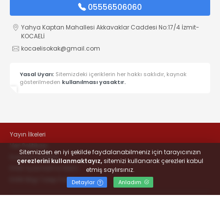
05556506060
Yahya Kaptan Mahallesi Akkavaklar Caddesi No:17/4 İzmit-
KOCAELİ
kocaelisokak@gmail.com
Yasal Uyarı:
Sitemizdeki içeriklerin her hakkı saklıdır, kaynak
gösterilmeden
kullanılması yasaktır.
Yayın İlkeleri
Veri Politikası
Sitemizden en iyi şekilde faydalanabilmeniz için tarayıcınızın
Kullanım Şartları
çerezlerini kullanmaktayız,
sitemizi kullanarak çerezleri kabul
KVKK Aydınlatma Metni
etmiş saylırsınız.
KVKK Bilgi Talep Formu
Detaylar
Anladım
© 2022
#KOCAELİSOKAK - Hayatta Haber Var
- Tüm hakları
saklıdır.