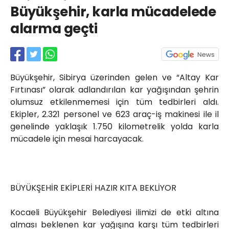
Röportajlar
Büyükşehir, karla mücadelede
Yahya Kaptan Mahallesi
alarma geçti
Akkavaklar Caddesi No:17/4 İzmit-
KOCAELİ
kocaelisokak@gmail.com
Büyükşehir, Sibirya üzerinden gelen ve “Altay Kar
Fırtınası” olarak adlandırılan kar yağışından şehrin
olumsuz etkilenmemesi için tüm tedbirleri aldı.
Ekipler, 2.321 personel ve 623 araç-iş makinesi ile il
genelinde yaklaşık 1.750 kilometrelik yolda karla
mücadele için mesai harcayacak.
BÜYÜKŞEHİR EKİPLERİ HAZIR KITA BEKLİYOR
Kocaeli Büyükşehir Belediyesi ilimizi de etki altına
alması beklenen kar yağışına karşı tüm tedbirleri