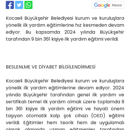
Röportajlar
Yahya Kaptan Mahallesi
Kocaeli Büyükşehir Belediyesi kurum ve kuruluşlara
Akkavaklar Caddesi No:17/4 İzmit-
KOCAELİ
yönelik ilk yardım eğitimlerine hız kesmeden devam
ediyor. Bu kapsamda 2024 yılında Büyükşehir
kocaelisokak@gmail.com
tarafından 9 bin 361 kişiye ilk yardım eğitimi verildi.
BESLENLME VE DİYABET BİLGİLENDİRMESİ
Kocaeli Büyükşehir Belediyesi kurum ve kuruluşlara
yönelik ilk yardım eğitimlerine devam ediyor. 2024
yılında Büyükşehir tarafından genel ilk yardım ve
sertifikalı temel ilk yardım olmak üzere toplamda 9
bin 361 kişiye ilk yardım eğitimi ve hayati önem
taşıyan otomatik kalp şok cihazı (OED) eğitimi
verildi. Eğitimler hem teorik hem de uygulamalı
olarak alanında uzman eğitmenler tarafından