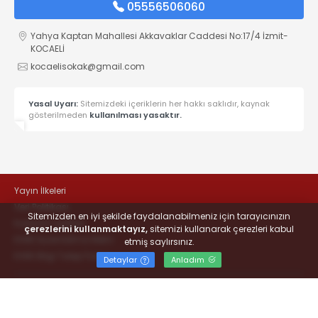
05556506060
Yahya Kaptan Mahallesi Akkavaklar Caddesi No:17/4 İzmit-
KOCAELİ
kocaelisokak@gmail.com
Yasal Uyarı:
Sitemizdeki içeriklerin her hakkı saklıdır, kaynak
gösterilmeden
kullanılması yasaktır.
Yayın İlkeleri
Veri Politikası
Sitemizden en iyi şekilde faydalanabilmeniz için tarayıcınızın
Kullanım Şartları
çerezlerini kullanmaktayız,
sitemizi kullanarak çerezleri kabul
KVKK Aydınlatma Metni
etmiş saylırsınız.
KVKK Bilgi Talep Formu
Detaylar
Anladım
© 2022
#KOCAELİSOKAK - Hayatta Haber Var
- Tüm hakları
saklıdır.