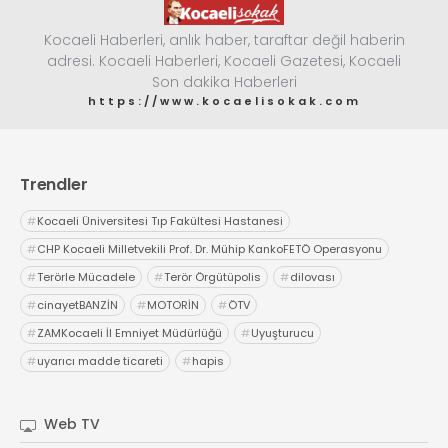
Kocaeli Haberleri, anlık haber, taraftar değil haberin
adresi. Kocaeli Haberleri, Kocaeli Gazetesi, Kocaeli
Son dakika Haberleri
https://www.kocaelisokak.com
Trendler
#
Kocaeli Üniversitesi Tıp Fakültesi Hastanesi
#
CHP Kocaeli Milletvekili Prof. Dr. Mühip KankoFETÖ Operasyonu
#
Terörle Mücadele
#
Terör Örgütüpolis
#
dilovası
#
cinayetBANZİN
#
MOTORİN
#
ÖTV
#
ZAMKocaeli İl Emniyet Müdürlüğü
#
Uyuşturucu
#
uyarıcı madde ticareti
#
hapis
Web TV