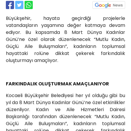
Röportajlar
Yahya Kaptan Mahallesi
Büyükşehir, hayata geçirdiği projelerle
Akkavaklar Caddesi No:17/4 İzmit-
KOCAELİ
vatandaşların yaşamına değer katmaya devam
ediyor. Bu kapsamda 8 Mart Dünya Kadınlar
kocaelisokak@gmail.com
Günü’ne özel olarak düzenlenecek “Mutlu Kadın,
Güçlü Aile Buluşmaları”, kadınların toplumsal
hayattaki rolüne dikkat çekerek farkındalık
oluşturmayı amaçlıyor.
FARKINDALIK OLUŞTURMAK AMAÇLANIYOR
Kocaeli Büyükşehir Belediyesi her yıl olduğu gibi bu
yıl da 8 Mart Dünya Kadınlar Günü’ne özel etkinlikler
düzenliyor. Kadın ve Aile Hizmetleri Dairesi
Başkanlığı tarafından düzenlenecek “Mutlu Kadın,
Güçlü Aile Buluşmaları”, kadınların toplumsal
hayattaki rolüne dikkat çekerek farkındalık