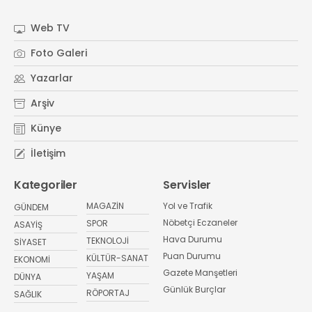
Web TV
Foto Galeri
Yazarlar
Arşiv
Künye
İletişim
Kategoriler
Servisler
MAGAZİN
Yol ve Trafik
GÜNDEM
Nöbetçi Eczaneler
SPOR
ASAYİŞ
Hava Durumu
TEKNOLOJİ
SİYASET
Puan Durumu
KÜLTÜR-SANAT
EKONOMİ
Gazete Manşetleri
YAŞAM
DÜNYA
Günlük Burçlar
RÖPORTAJ
SAĞLIK