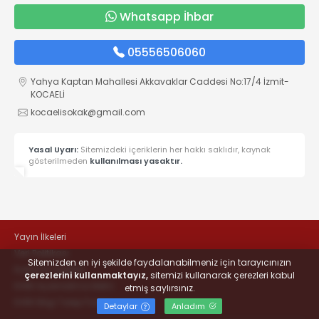
Whatsapp İhbar
05556506060
Yahya Kaptan Mahallesi Akkavaklar Caddesi No:17/4 İzmit-
KOCAELİ
kocaelisokak@gmail.com
Yasal Uyarı:
Sitemizdeki içeriklerin her hakkı saklıdır, kaynak
gösterilmeden
kullanılması yasaktır.
Yayın İlkeleri
Veri Politikası
Sitemizden en iyi şekilde faydalanabilmeniz için tarayıcınızın
Kullanım Şartları
çerezlerini kullanmaktayız,
sitemizi kullanarak çerezleri kabul
KVKK Aydınlatma Metni
etmiş saylırsınız.
KVKK Bilgi Talep Formu
Detaylar
Anladım