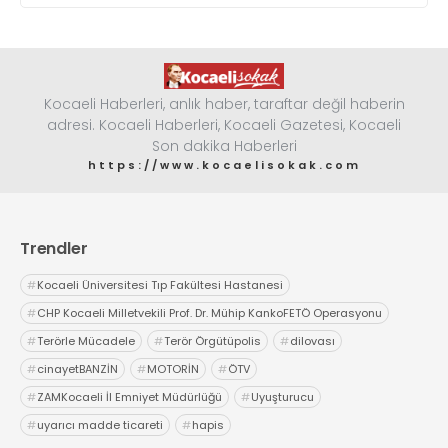
Kocaeli Haberleri, anlık haber, taraftar değil haberin
adresi. Kocaeli Haberleri, Kocaeli Gazetesi, Kocaeli
Son dakika Haberleri
https://www.kocaelisokak.com
Trendler
#
Kocaeli Üniversitesi Tıp Fakültesi Hastanesi
#
CHP Kocaeli Milletvekili Prof. Dr. Mühip KankoFETÖ Operasyonu
#
Terörle Mücadele
#
Terör Örgütüpolis
#
dilovası
#
cinayetBANZİN
#
MOTORİN
#
ÖTV
#
ZAMKocaeli İl Emniyet Müdürlüğü
#
Uyuşturucu
#
uyarıcı madde ticareti
#
hapis