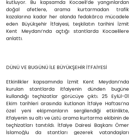
kutluyor. Bu kapsamda Kocaeli’de yangınlardan
doğal afetlere, arama kurtarmadan trafik
kazalarına kadar her alanda fedakârca mücadele
eden Büyükşehir İtfaiyesi, teşkilatın tarihini İzmit
Kent Meydanı’nda açtığı stantlarda Kocaelilere
anlattı.
DÜNÜ VE BUGÜNÜ İLE BÜYÜKŞEHİR İTFAİYESİ
Etkinlikler kapsamında İzmit Kent Meydanı’nda
kurulan stantlarda itfaiyenin dünden bugüne
kullandığı teçhizatlar görücüye çıktı. 25 Eylül-01
Ekim tarihleri arasında kutlanan İtfaiye Haftası’na
özel yeni ekipmanların sergilendiği etkinlikte,
itfaiyenin su altı ve üstü arama kurtarma ekibinin de
teçhizatları tanıtıldı. İtfaiye Dairesi Başkanı Ömer
İslamoğlu da stantları gezerek vatandaşları