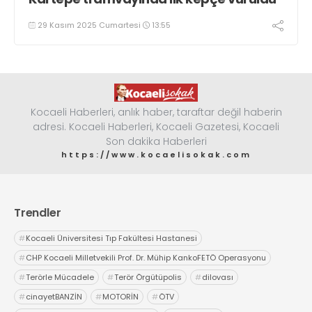
29 Kasım 2025 Cumartesi
13:55
Kocaeli Haberleri, anlık haber, taraftar değil haberin
adresi. Kocaeli Haberleri, Kocaeli Gazetesi, Kocaeli
Son dakika Haberleri
https://www.kocaelisokak.com
Trendler
#
Kocaeli Üniversitesi Tıp Fakültesi Hastanesi
#
CHP Kocaeli Milletvekili Prof. Dr. Mühip KankoFETÖ Operasyonu
#
Terörle Mücadele
#
Terör Örgütüpolis
#
dilovası
#
cinayetBANZİN
#
MOTORİN
#
ÖTV