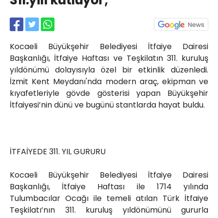
311.yılı kutluyor;
Röportajlar
Yahya Kaptan Mahallesi
Akkavaklar Caddesi No:17/4 İzmit-
KOCAELİ
Kocaeli Büyükşehir Belediyesi İtfaiye Dairesi
kocaelisokak@gmail.com
Başkanlığı, İtfaiye Haftası ve Teşkilatın 311. kuruluş
yıldönümü dolayısıyla özel bir etkinlik düzenledi.
İzmit Kent Meydanı'nda modern araç, ekipman ve
kıyafetleriyle gövde gösterisi yapan Büyükşehir
İtfaiyesi’nin dünü ve bugünü stantlarda hayat buldu.
İTFAİYEDE 311. YIL GURURU
Kocaeli Büyükşehir Belediyesi İtfaiye Dairesi
Başkanlığı, İtfaiye Haftası ile 1714 yılında
Tulumbacılar Ocağı ile temeli atılan Türk İtfaiye
Teşkilatı’nın 311. kuruluş yıldönümünü gururla