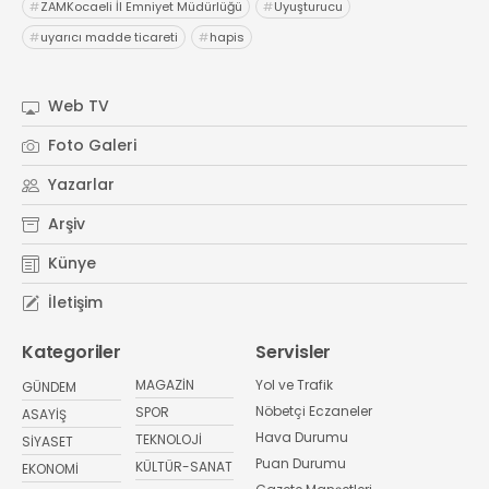
#
ZAMKocaeli İl Emniyet Müdürlüğü
#
Uyuşturucu
#
uyarıcı madde ticareti
#
hapis
Web TV
Foto Galeri
Yazarlar
Arşiv
Künye
İletişim
Kategoriler
Servisler
MAGAZİN
Yol ve Trafik
GÜNDEM
Nöbetçi Eczaneler
SPOR
ASAYİŞ
Hava Durumu
TEKNOLOJİ
SİYASET
Puan Durumu
KÜLTÜR-SANAT
EKONOMİ