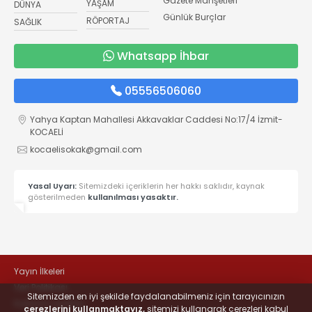
Gazete Manşetleri
YAŞAM
DÜNYA
Günlük Burçlar
RÖPORTAJ
SAĞLIK
Whatsapp İhbar
05556506060
Yahya Kaptan Mahallesi Akkavaklar Caddesi No:17/4 İzmit-
KOCAELİ
kocaelisokak@gmail.com
Yasal Uyarı:
Sitemizdeki içeriklerin her hakkı saklıdır, kaynak
gösterilmeden
kullanılması yasaktır.
Yayın İlkeleri
Veri Politikası
Sitemizden en iyi şekilde faydalanabilmeniz için tarayıcınızın
Kullanım Şartları
çerezlerini kullanmaktayız,
sitemizi kullanarak çerezleri kabul