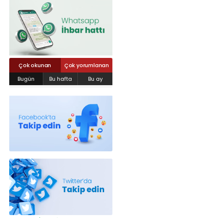
Röportajlar
Yahya Kaptan Mahallesi Akkavaklar
Caddesi No:17/4 İzmit-KOCAELİ
kocaelisokak@gmail.com
Çok okunan
Çok yorumlanan
Bugün
Bu hafta
Bu ay