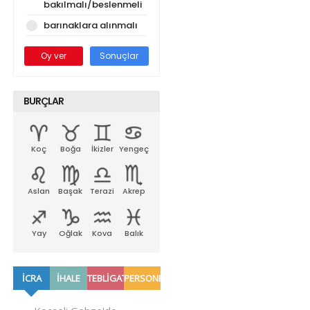
bakılmalı/beslenmeli
barınaklara alınmalı
Oy ver
Sonuçlar
BURÇLAR
Koç
Boğa
İkizler
Yengeç
Aslan
Başak
Terazi
Akrep
Yay
Oğlak
Kova
Balık