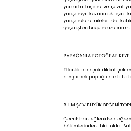
yumurta taşıma ve çuval yarı
yarışmayı kazanmak için kı
yarışmalara aileler de katıla
geçmişten bugüne uzanan soka
PAPAĞANLA FOTOĞRAF KEYFİ
Etkinlikte en çok dikkat çeke
rengarenk papağanlarla hatıra
BİLİM ŞOV BÜYÜK BEĞENİ TOP
Çocukların eğlenirken öğren
bölümlerinden biri oldu. Sa