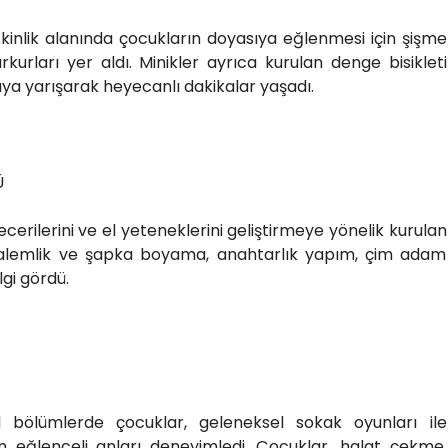
tkinlik alanında çocukların doyasıya eğlenmesi için şişme
kurları yer aldı. Minikler ayrıca kurulan denge bisikleti
ıya yarışarak heyecanlı dakikalar yaşadı.
Ü
cerilerini ve el yeteneklerini geliştirmeye yönelik kurulan
 Kalemlik ve şapka boyama, anahtarlık yapım, çim adam
lgi gördü.
 bölümlerde çocuklar, geleneksel sokak oyunları ile
eğlenceli anları deneyimledi. Çocuklar, halat çekme,