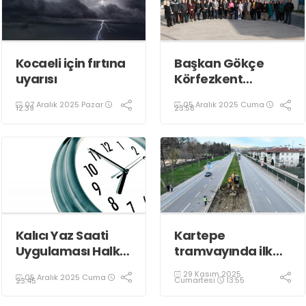
Kocaeli için fırtına
Başkan Gökçe
uyarısı
Körfezkent
Esnafına Konuk
07 Aralık 2025 Pazar
05 Aralık 2025 Cuma
Oldu
12:39
23:58
Kalıcı Yaz Saati
Kartepe
Uygulaması Halkın
tramvayında ilk
Sağlığını Tehdit
kepçe vuruldu
29 Kasım 2025
05 Aralık 2025 Cuma
Ediyor!
Cumartesi
13:55
23:45