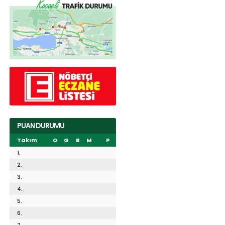
PUAN DURUMU
Takım
O
G
B
M
P
1.
2.
3.
4.
5.
6.
7.