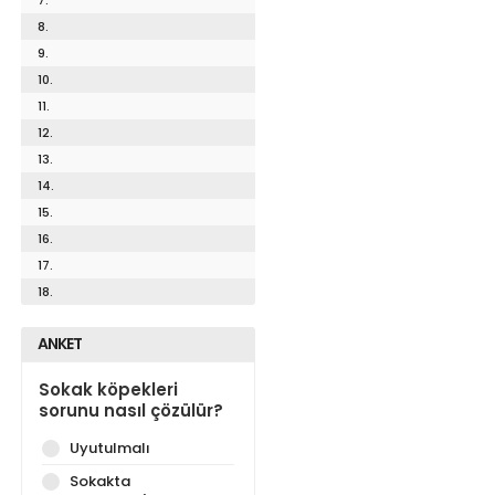
8.
9.
10.
11.
12.
13.
14.
15.
16.
17.
18.
ANKET
Sokak köpekleri
sorunu nasıl çözülür?
Uyutulmalı
Sokakta