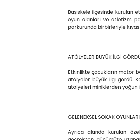
Başiskele ilçesinde kurulan e
oyun alanları ve atletizm par
parkurunda birbirleriyle kıyas
ATÖLYELER BÜYÜK İLGİ GÖRD
Etkinlikte çocukların motor be
atölyeler büyük ilgi gördü.
atölyeleri miniklerden yoğun i
GELENEKSEL SOKAK OYUNLARI
Ayrıca alanda kurulan özel
geçmişten günümüze uzanan 