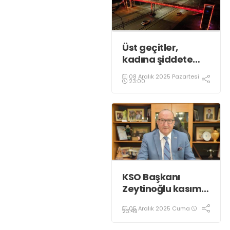
Üst geçitler,
kadına şiddete
karşı “turuncu”
08 Aralık 2025 Pazartesi
renkle aydınlatıldı;
23:00
KSO Başkanı
Zeytinoğlu kasım
ayı dış ticaret
05 Aralık 2025 Cuma
verilerini
23:49
değerlendirdi