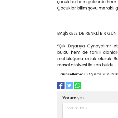
çocukları hem güldürdü hem d
Çocuklar bilim şovu meraklı gö
BAŞİSKELE’DE RENKLİ BİR GÜN
“Çık Dışarıya Oynayalım” et
buldu hem de farklı alanlarda
mutluluğuna ortak olarak Başi
masal atölyesi ile son buldu.
Güncelleme:
26 Ağustos 2025 19:1
Yorum
yaz