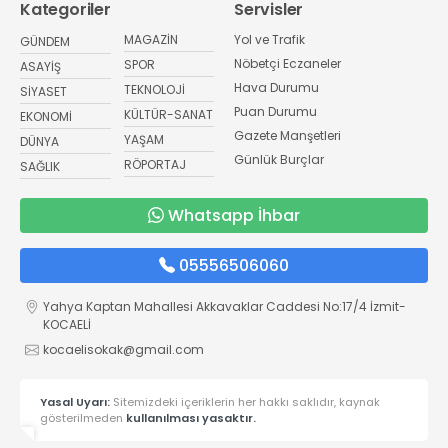
Kategoriler
Servisler
MAGAZİN
Yol ve Trafik
GÜNDEM
Nöbetçi Eczaneler
SPOR
ASAYİŞ
Hava Durumu
TEKNOLOJİ
SİYASET
Puan Durumu
KÜLTÜR-SANAT
EKONOMİ
Gazete Manşetleri
YAŞAM
DÜNYA
Günlük Burçlar
RÖPORTAJ
SAĞLIK
Whatsapp İhbar
05556506060
Yahya Kaptan Mahallesi Akkavaklar Caddesi No:17/4 İzmit-
KOCAELİ
kocaelisokak@gmail.com
Yasal Uyarı:
Sitemizdeki içeriklerin her hakkı saklıdır, kaynak
gösterilmeden
kullanılması yasaktır.