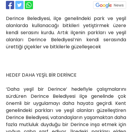
Röportajlar
Yahya Kaptan Mahallesi
Derince Belediyesi, ilçe genelindeki park ve yeşil
Akkavaklar Caddesi No:17/4 İzmit-
KOCAELİ
alanlarda kullanacağı bitkileri yetiştirmek üzere
kendi serasını kurdu. Artık ilçenin parkları ve yeşil
kocaelisokak@gmail.com
alanları Derince Belediyesi’nin kendi serasında
ürettiği çiçekler ve bitkilerle güzelleşecek
HEDEF DAHA YEŞİL BİR DERİNCE
‘Daha yeşil bir Derince’ hedefiyle çalışmalarını
sürdüren Derince Belediyesi ilçe genelinde çok
önemli bir uygulamayı daha hayata geçirdi. Kent
genelindeki parkları ve yeşil alanları güzelleştiren
Derince Belediyesi, vatandaşların yaşamaktan daha
fazla mutluluk duyduğu bir Derince inşa etmek için
yoğun çaba sarf ediyor. İlçedeki parkları elden