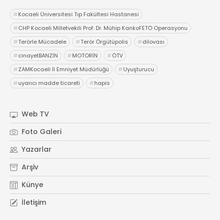
#
Kocaeli Üniversitesi Tıp Fakültesi Hastanesi
#
CHP Kocaeli Milletvekili Prof. Dr. Mühip KankoFETÖ Operasyonu
#
Terörle Mücadele
#
Terör Örgütüpolis
#
dilovası
#
cinayetBANZİN
#
MOTORİN
#
ÖTV
#
ZAMKocaeli İl Emniyet Müdürlüğü
#
Uyuşturucu
#
uyarıcı madde ticareti
#
hapis
Web TV
Foto Galeri
Yazarlar
Arşiv
Künye
İletişim