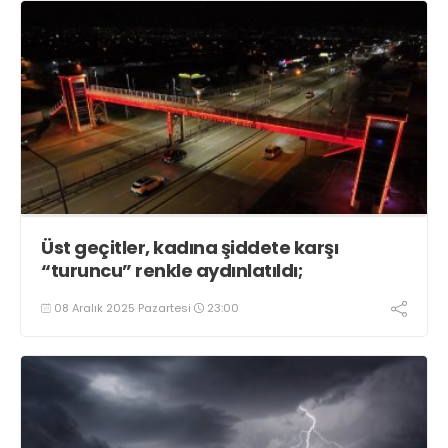
Üst geçitler, kadına şiddete karşı
“turuncu” renkle aydınlatıldı;
08 Aralık 2025 Pazartesi
23:00