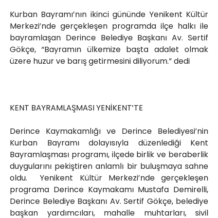
Röportajlar
Kurban Bayramı’nın ikinci gününde Yenikent Kültür
Yahya Kaptan Mahallesi
Merkezi’nde gerçekleşen programda ilçe halkı ile
Akkavaklar Caddesi No:17/4 İzmit-
bayramlaşan Derince Belediye Başkanı Av. Sertif
KOCAELİ
Gökçe, “Bayramın ülkemize başta adalet olmak
kocaelisokak@gmail.com
üzere huzur ve barış getirmesini diliyorum.” dedi
KENT BAYRAMLAŞMASI YENİKENT’TE
Derince Kaymakamlığı ve Derince Belediyesi’nin
Kurban Bayramı dolayısıyla düzenlediği Kent
Bayramlaşması programı, ilçede birlik ve beraberlik
duygularını pekiştiren anlamlı bir buluşmaya sahne
oldu. Yenikent Kültür Merkezi’nde gerçekleşen
programa Derince Kaymakamı Mustafa Demirelli,
Derince Belediye Başkanı Av. Sertif Gökçe, belediye
başkan yardımcıları, mahalle muhtarları, sivil