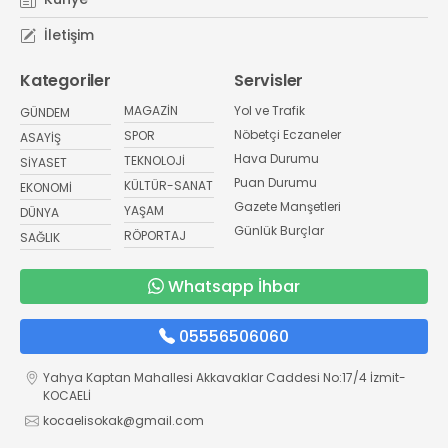
İletişim
Kategoriler
Servisler
MAGAZİN
Yol ve Trafik
GÜNDEM
Nöbetçi Eczaneler
SPOR
ASAYİŞ
Hava Durumu
TEKNOLOJİ
SİYASET
Puan Durumu
KÜLTÜR-SANAT
EKONOMİ
Gazete Manşetleri
YAŞAM
DÜNYA
Günlük Burçlar
RÖPORTAJ
SAĞLIK
Whatsapp İhbar
05556506060
Yahya Kaptan Mahallesi Akkavaklar Caddesi No:17/4 İzmit-
KOCAELİ
kocaelisokak@gmail.com