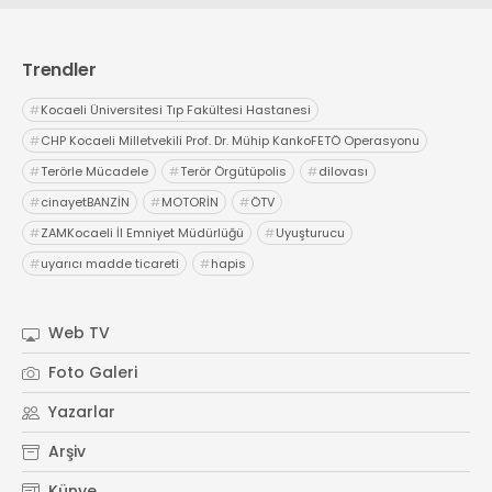
Trendler
#
Kocaeli Üniversitesi Tıp Fakültesi Hastanesi
#
CHP Kocaeli Milletvekili Prof. Dr. Mühip KankoFETÖ Operasyonu
#
Terörle Mücadele
#
Terör Örgütüpolis
#
dilovası
#
cinayetBANZİN
#
MOTORİN
#
ÖTV
#
ZAMKocaeli İl Emniyet Müdürlüğü
#
Uyuşturucu
#
uyarıcı madde ticareti
#
hapis
Web TV
Foto Galeri
Yazarlar
Arşiv
Künye