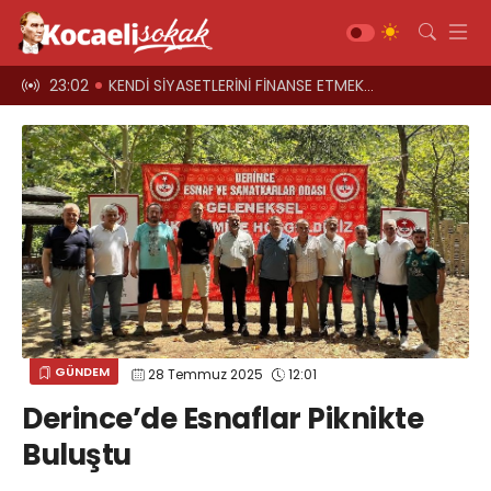
el oyun
23:02
KENDİ SİYASETLERİNİ FİNANSE ETMEK İÇİN KOCAELİ'Yİ HARCIYORLAR
23:00
Üst geçitler, k
Gündem
Siyaset
Asayiş
Ekonomi
Sağlık
Magazin
Spor
GÜNDEM
28 Temmuz 2025
12:01
Diğer
Derince’de Esnaflar Piknikte
Teknoloji
Buluştu
Kültür-Sanat
Web TV
Galeri
Yazarlar