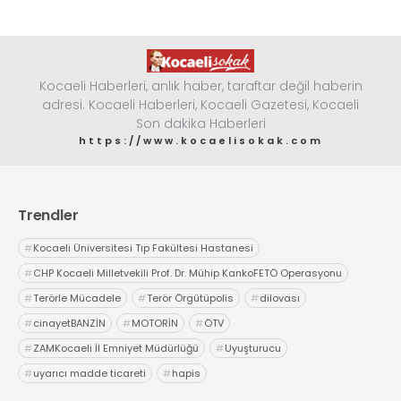
Kocaeli Haberleri, anlık haber, taraftar değil haberin
adresi. Kocaeli Haberleri, Kocaeli Gazetesi, Kocaeli
Son dakika Haberleri
https://www.kocaelisokak.com
Trendler
#
Kocaeli Üniversitesi Tıp Fakültesi Hastanesi
#
CHP Kocaeli Milletvekili Prof. Dr. Mühip KankoFETÖ Operasyonu
#
Terörle Mücadele
#
Terör Örgütüpolis
#
dilovası
#
cinayetBANZİN
#
MOTORİN
#
ÖTV
#
ZAMKocaeli İl Emniyet Müdürlüğü
#
Uyuşturucu
#
uyarıcı madde ticareti
#
hapis