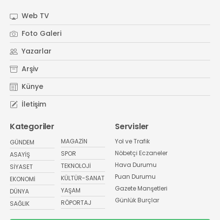
Web TV
Foto Galeri
Yazarlar
Arşiv
Künye
İletişim
Kategoriler
Servisler
MAGAZİN
Yol ve Trafik
GÜNDEM
Nöbetçi Eczaneler
SPOR
ASAYİŞ
Hava Durumu
TEKNOLOJİ
SİYASET
Puan Durumu
KÜLTÜR-SANAT
EKONOMİ
Gazete Manşetleri
YAŞAM
DÜNYA
Günlük Burçlar
RÖPORTAJ
SAĞLIK