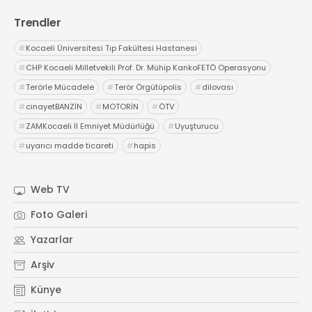
Trendler
#
Kocaeli Üniversitesi Tıp Fakültesi Hastanesi
#
CHP Kocaeli Milletvekili Prof. Dr. Mühip KankoFETÖ Operasyonu
#
Terörle Mücadele
#
Terör Örgütüpolis
#
dilovası
#
cinayetBANZİN
#
MOTORİN
#
ÖTV
#
ZAMKocaeli İl Emniyet Müdürlüğü
#
Uyuşturucu
#
uyarıcı madde ticareti
#
hapis
Web TV
Foto Galeri
Yazarlar
Arşiv
Künye