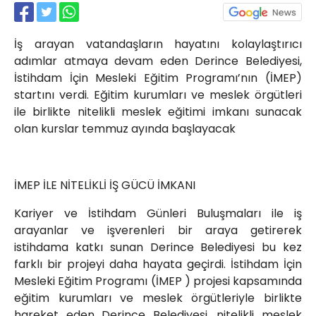
Röportajlar
Yahya Kaptan Mahallesi
İş arayan vatandaşların hayatını kolaylaştırıcı
Akkavaklar Caddesi No:17/4 İzmit-
KOCAELİ
adımlar atmaya devam eden Derince Belediyesi,
İstihdam İçin Mesleki Eğitim Programı’nın (İMEP)
kocaelisokak@gmail.com
startını verdi. Eğitim kurumları ve meslek örgütleri
ile birlikte nitelikli meslek eğitimi imkanı sunacak
olan kurslar temmuz ayında başlayacak
İMEP İLE NİTELİKLİ İŞ GÜCÜ İMKANI
Kariyer ve İstihdam Günleri Buluşmaları ile iş
arayanlar ve işverenleri bir araya getirerek
istihdama katkı sunan Derince Belediyesi bu kez
farklı bir projeyi daha hayata geçirdi. İstihdam İçin
Mesleki Eğitim Programı (İMEP ) projesi kapsamında
eğitim kurumları ve meslek örgütleriyle birlikte
hareket eden Derince Belediyesi, nitelikli meslek