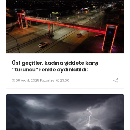
Üst geçitler, kadına şiddete karşı
“turuncu” renkle aydınlatıldı;
08 Aralık 2025 Pazartesi
23:00