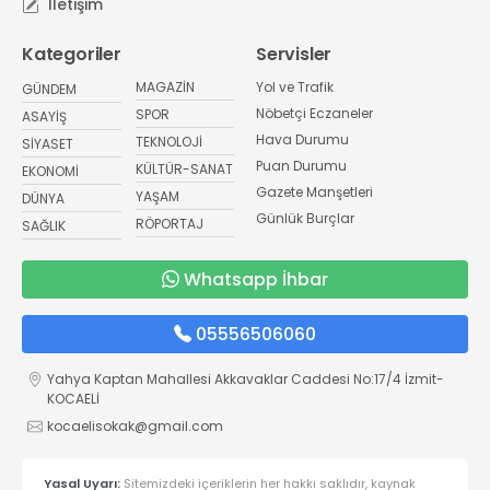
İletişim
Kategoriler
Servisler
MAGAZİN
Yol ve Trafik
GÜNDEM
Nöbetçi Eczaneler
SPOR
ASAYİŞ
Hava Durumu
TEKNOLOJİ
SİYASET
Puan Durumu
KÜLTÜR-SANAT
EKONOMİ
Gazete Manşetleri
YAŞAM
DÜNYA
Günlük Burçlar
RÖPORTAJ
SAĞLIK
Whatsapp İhbar
05556506060
Yahya Kaptan Mahallesi Akkavaklar Caddesi No:17/4 İzmit-
KOCAELİ
kocaelisokak@gmail.com
Yasal Uyarı:
Sitemizdeki içeriklerin her hakkı saklıdır, kaynak