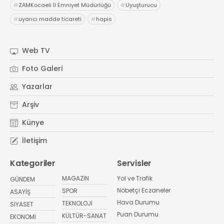
#
ZAMKocaeli İl Emniyet Müdürlüğü
#
Uyuşturucu
#
uyarıcı madde ticareti
#
hapis
Web TV
Foto Galeri
Yazarlar
Arşiv
Künye
İletişim
Kategoriler
Servisler
MAGAZİN
Yol ve Trafik
GÜNDEM
Nöbetçi Eczaneler
SPOR
ASAYİŞ
Hava Durumu
TEKNOLOJİ
SİYASET
Puan Durumu
KÜLTÜR-SANAT
EKONOMİ