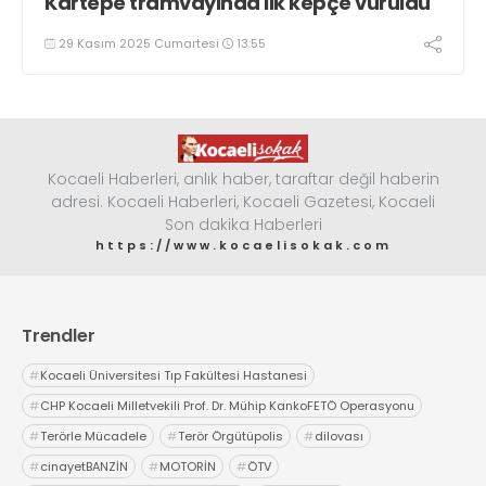
Kartepe tramvayında ilk kepçe vuruldu
29 Kasım 2025 Cumartesi
13:55
Kocaeli Haberleri, anlık haber, taraftar değil haberin
adresi. Kocaeli Haberleri, Kocaeli Gazetesi, Kocaeli
Son dakika Haberleri
https://www.kocaelisokak.com
Trendler
#
Kocaeli Üniversitesi Tıp Fakültesi Hastanesi
#
CHP Kocaeli Milletvekili Prof. Dr. Mühip KankoFETÖ Operasyonu
#
Terörle Mücadele
#
Terör Örgütüpolis
#
dilovası
#
cinayetBANZİN
#
MOTORİN
#
ÖTV