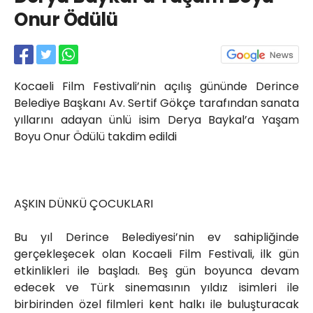
Röportajlar
Onur Ödülü
Yahya Kaptan Mahallesi
Akkavaklar Caddesi No:17/4 İzmit-
KOCAELİ
kocaelisokak@gmail.com
Kocaeli Film Festivali’nin açılış gününde Derince
Belediye Başkanı Av. Sertif Gökçe tarafından sanata
yıllarını adayan ünlü isim Derya Baykal’a Yaşam
Boyu Onur Ödülü takdim edildi
AŞKIN DÜNKÜ ÇOCUKLARI
Bu yıl Derince Belediyesi’nin ev sahipliğinde
gerçekleşecek olan Kocaeli Film Festivali, ilk gün
etkinlikleri ile başladı. Beş gün boyunca devam
edecek ve Türk sinemasının yıldız isimleri ile
birbirinden özel filmleri kent halkı ile buluşturacak