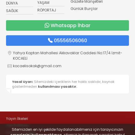
Gazete Manşetleri
YAŞAM
DÜNYA
Günlük Burçlar
RÖPORTAJ
SAĞLIK
Whatsapp İhbar
05556506060
Yahya Kaptan Mahallesi Akkavaklar Caddesi No:17/4 İzmit-
KOCAELİ
kocaelisokak@gmail.com
Yasal Uyarı:
Sitemizdeki içeriklerin her hakkı saklıdır, kaynak
gösterilmeden
kullanılması yasaktır.
Yayın İlkeleri
Veri Politikası
Sitemizden en iyi şekilde faydalanabilmeniz için tarayıcınızın
Kullanım Şartları
çerezlerini kullanmaktayız,
sitemizi kullanarak çerezleri kabul