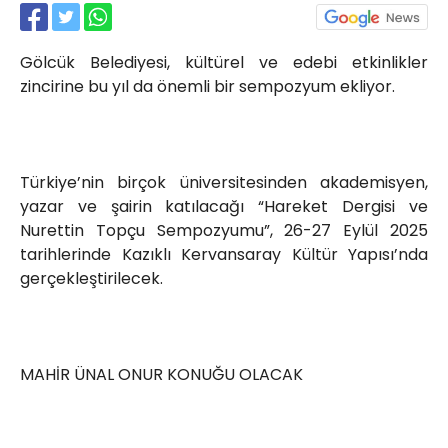
Röportajlar
Yahya Kaptan Mahallesi
Gölcük Belediyesi, kültürel ve edebi etkinlikler
Akkavaklar Caddesi No:17/4 İzmit-
KOCAELİ
zincirine bu yıl da önemli bir sempozyum ekliyor.
kocaelisokak@gmail.com
Türkiye’nin birçok üniversitesinden akademisyen,
yazar ve şairin katılacağı “Hareket Dergisi ve
Nurettin Topçu Sempozyumu”, 26-27 Eylül 2025
tarihlerinde Kazıklı Kervansaray Kültür Yapısı’nda
gerçekleştirilecek.
MAHİR ÜNAL ONUR KONUĞU OLACAK