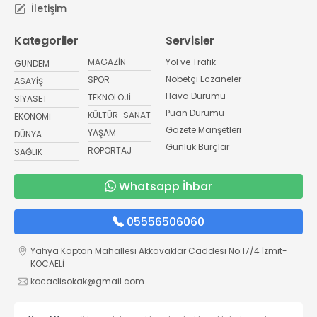
İletişim
Kategoriler
Servisler
MAGAZİN
Yol ve Trafik
GÜNDEM
Nöbetçi Eczaneler
SPOR
ASAYİŞ
Hava Durumu
TEKNOLOJİ
SİYASET
Puan Durumu
KÜLTÜR-SANAT
EKONOMİ
Gazete Manşetleri
YAŞAM
DÜNYA
Günlük Burçlar
RÖPORTAJ
SAĞLIK
Whatsapp İhbar
05556506060
Yahya Kaptan Mahallesi Akkavaklar Caddesi No:17/4 İzmit-
KOCAELİ
kocaelisokak@gmail.com