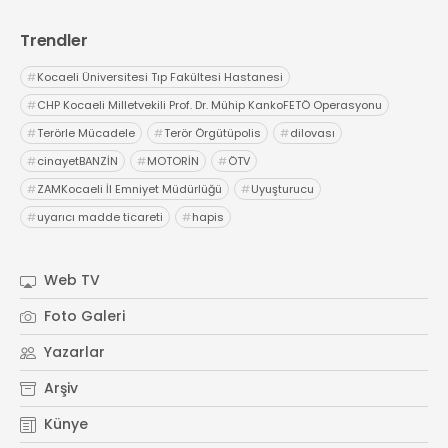
Trendler
#
Kocaeli Üniversitesi Tıp Fakültesi Hastanesi
#
CHP Kocaeli Milletvekili Prof. Dr. Mühip KankoFETÖ Operasyonu
#
Terörle Mücadele
#
Terör Örgütüpolis
#
dilovası
#
cinayetBANZİN
#
MOTORİN
#
ÖTV
#
ZAMKocaeli İl Emniyet Müdürlüğü
#
Uyuşturucu
#
uyarıcı madde ticareti
#
hapis
Web TV
Foto Galeri
Yazarlar
Arşiv
Künye