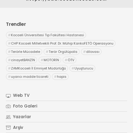
Trendler
#
Kocaeli Üniversitesi Tıp Fakültesi Hastanesi
#
CHP Kocaeli Milletvekili Prof. Dr. Mühip KankoFETÖ Operasyonu
#
Terörle Mücadele
#
Terör Örgütüpolis
#
dilovası
#
cinayetBANZİN
#
MOTORİN
#
ÖTV
#
ZAMKocaeli İl Emniyet Müdürlüğü
#
Uyuşturucu
#
uyarıcı madde ticareti
#
hapis
Web TV
Foto Galeri
Yazarlar
Arşiv