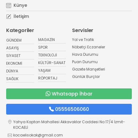
Künye
İletişim
Kategoriler
Servisler
MAGAZİN
Yol ve Trafik
GÜNDEM
Nöbetçi Eczaneler
SPOR
ASAYİŞ
Hava Durumu
TEKNOLOJİ
SİYASET
Puan Durumu
KÜLTÜR-SANAT
EKONOMİ
Gazete Manşetleri
YAŞAM
DÜNYA
Günlük Burçlar
RÖPORTAJ
SAĞLIK
Whatsapp İhbar
05556506060
Yahya Kaptan Mahallesi Akkavaklar Caddesi No:17/4 İzmit-
KOCAELİ
kocaelisokak@gmail.com