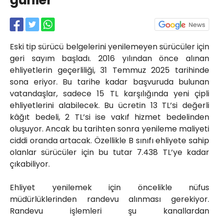
günler
Röportajlar
Yahya Kaptan Mahallesi
Akkavaklar Caddesi No:17/4 İzmit-
KOCAELİ
Eski tip sürücü belgelerini yenilemeyen sürücüler için
kocaelisokak@gmail.com
geri sayım başladı. 2016 yılından önce alınan
ehliyetlerin geçerliliği, 31 Temmuz 2025 tarihinde
sona eriyor. Bu tarihe kadar başvuruda bulunan
vatandaşlar, sadece 15 TL karşılığında yeni çipli
ehliyetlerini alabilecek. Bu ücretin 13 TL’si değerli
kâğıt bedeli, 2 TL’si ise vakıf hizmet bedelinden
oluşuyor. Ancak bu tarihten sonra yenileme maliyeti
ciddi oranda artacak. Özellikle B sınıfı ehliyete sahip
olanlar sürücüler için bu tutar 7.438 TL’ye kadar
çıkabiliyor.
Ehliyet yenilemek için öncelikle nüfus
müdürlüklerinden randevu alınması gerekiyor.
Randevu işlemleri şu kanallardan